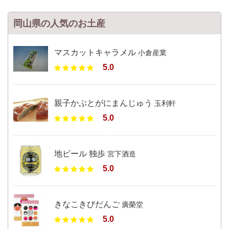
岡山県の人気のお土産
マスカットキャラメル
小倉産業
5.0
親子かぶとがにまんじゅう
玉利軒
5.0
地ビール 独歩
宮下酒造
5.0
きなこきびだんご
廣榮堂
5.0