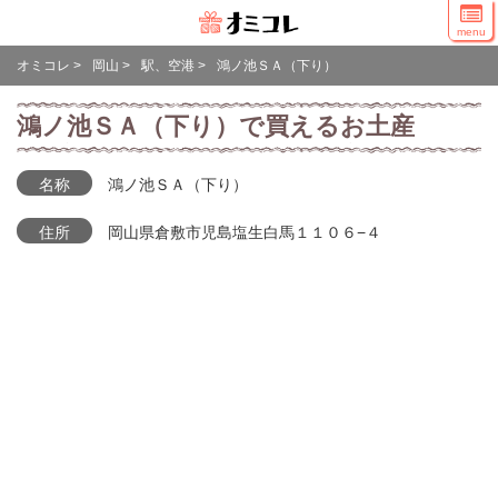
menu
オミコレ
>
岡山
>
駅、空港
>
鴻ノ池ＳＡ（下り）
鴻ノ池ＳＡ（下り）で買えるお土産
名称
鴻ノ池ＳＡ（下り）
住所
岡山県倉敷市児島塩生白馬１１０６−４