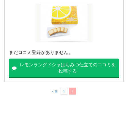
まだロコミ登録がありません。
レモンラングドシャはちみつ仕立ての口コミを
投稿する
1
2
< 前