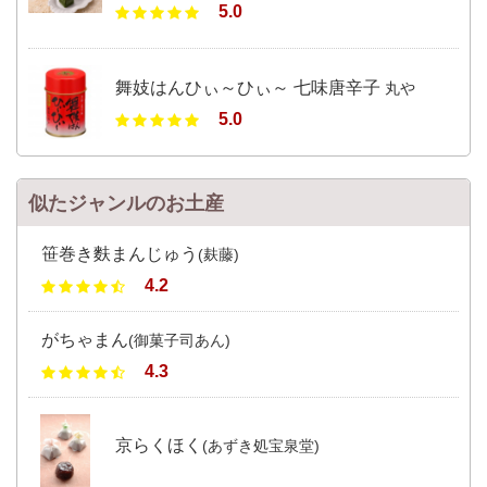
5.0
舞妓はんひぃ～ひぃ～ 七味唐辛子
丸や
5.0
似たジャンルのお土産
笹巻き麩まんじゅう
(麸藤)
4.2
がちゃまん
(御菓子司あん)
4.3
京らくほく
(あずき処宝泉堂)