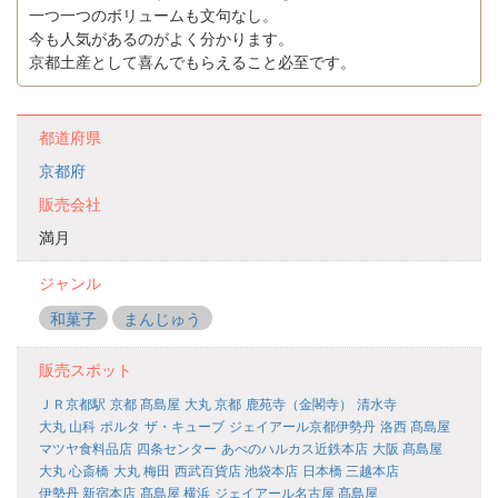
一つ一つのボリュームも文句なし。
今も人気があるのがよく分かります。
京都土産として喜んでもらえること必至です。
都道府県
京都府
販売会社
満月
ジャンル
和菓子
まんじゅう
販売スポット
ＪＲ京都駅
京都 髙島屋
大丸 京都
鹿苑寺（金閣寺）
清水寺
大丸 山科
ポルタ
ザ・キューブ
ジェイアール京都伊勢丹
洛西 髙島屋
マツヤ食料品店
四条センター
あべのハルカス近鉄本店
大阪 髙島屋
大丸 心斎橋
大丸 梅田
西武百貨店 池袋本店
日本橋 三越本店
伊勢丹 新宿本店
髙島屋 横浜
ジェイアール名古屋 髙島屋