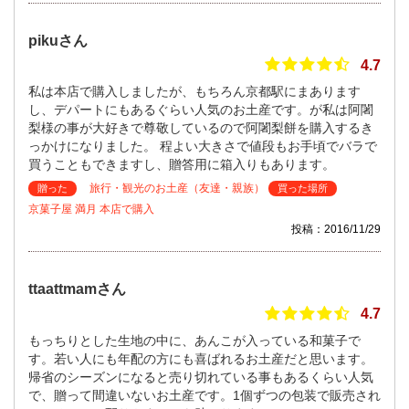
pikuさん
4.7
私は本店で購入しましたが、もちろん京都駅にまあります
し、デパートにもあるぐらい人気のお土産です。が私は阿闍
梨様の事が大好きで尊敬しているので阿闍梨餅を購入するき
っかけになりました。 程よい大きさで値段もお手頃でバラで
買うこともできますし、贈答用に箱入りもあります。
旅行・観光のお土産（友達・親族）
贈った
買った場所
京菓子屋 満月 本店で購入
投稿：2016/11/29
ttaattmamさん
4.7
もっちりとした生地の中に、あんこが入っている和菓子で
す。若い人にも年配の方にも喜ばれるお土産だと思います。
帰省のシーズンになると売り切れている事もあるくらい人気
で、贈って間違いないお土産です。1個ずつの包装で販売され