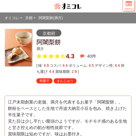
menu
オミコレ
>
京都
>
阿闍梨餅(満月)
京都府
阿闍梨餅
満月
4.3
40
件
[ 味:
4.9
コスパ:
4.4
ボリューム:
4.5
デザイン性:
4.4
持
ち運び:
4.4
賞味期限:
2.9
]
和菓子
まんじゅう
江戸末期創業の老舗、満月を代表するお菓子「阿闍梨餅」。
餅粉をベースとした生地で丹波大納言小豆を包み、焼き上げた
半生菓子です。
見た目は少し平たい饅頭のようですが、モチモチ感のある生地
と甘さ控えめの餡が相性抜群です。
賞味期限は短めですが、味はお墨付き。