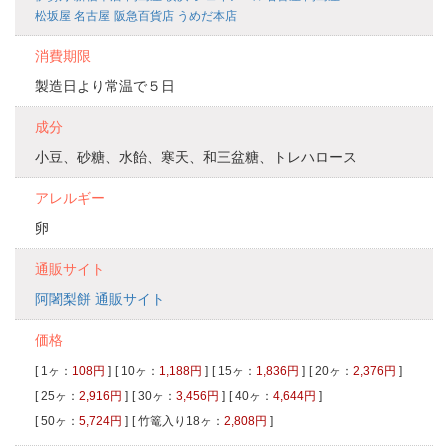
松坂屋 名古屋
阪急百貨店 うめだ本店
消費期限
製造日より常温で５日
成分
小豆、砂糖、水飴、寒天、和三盆糖、トレハロース
アレルギー
卵
通販サイト
阿闍梨餅 通販サイト
価格
[ 1ヶ：
108円
]
[ 10ヶ：
1,188円
]
[ 15ヶ：
1,836円
]
[ 20ヶ：
2,376円
]
[ 25ヶ：
2,916円
]
[ 30ヶ：
3,456円
]
[ 40ヶ：
4,644円
]
[ 50ヶ：
5,724円
]
[ 竹篭入り18ヶ：
2,808円
]