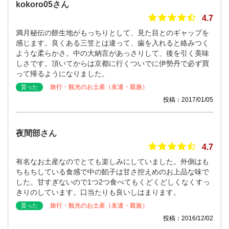
kokoro05さん
4.7
満月秘伝の餅生地がもっちりとして、見た目とのギャップを
感じます。良くある三笠とは違って、歯を入れると絡みつく
ような柔らかさ。中の大納言があっさりして、後を引く美味
しさです。頂いてからは京都に行くついでに伊勢丹で必ず買
って帰るようになりました。
旅行・観光のお土産（友達・親族）
貰った
投稿：2017/01/05
夜間部さん
4.7
有名なお土産なのでとても楽しみにしていました。外側はも
ちもちしている食感で中の餡子は甘さ控えめのお上品な味で
した。甘すぎないので1つ2つ食べてもくどくどしくなくすっ
きりのしています。口当たりも良いしはまります。
旅行・観光のお土産（友達・親族）
貰った
投稿：2016/12/02