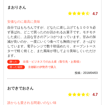
まおりさん
4.7
安価なのに最高に美味
自分ではもちろんですが、どなたに差し上げても１００％必
ず喜ばれ、どこで買ったのか訊かれるお菓子です。モチモチ
した皮に、上品な甘さのアンコがつまっています。甘みの加
減が良いのか、一度にいくつ食べても胸焼けせず、さっぱり
しています。電子レンジで数十秒温めたり、オーブントース
ターで軽く焼くと、また風味が増してより美味しくいただけ
ます。
出張・ビジネスでのお土産（取引先・お客様）
贈った
京都駅の伊勢丹で購入
買った場所
投稿：2018/04/03
おできでおさん
4.7
誰からも愛される間違いのない味