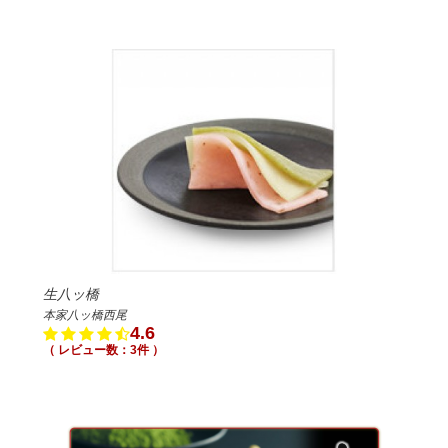
生八ッ橋
本家八ッ橋西尾
4.6
（ レビュー数：3件 ）