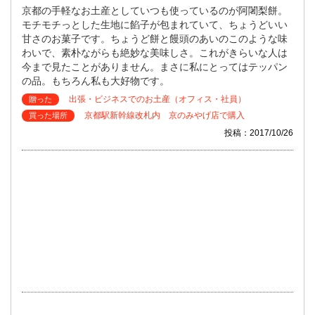
京都の手軽なお土産としていつも使っているのが阿闍梨餅。
モチモチっとした生地に餡子が包まれていて、ちょうどいい
甘さのお菓子です。ちょうど餅と饅頭のあいのこのような味
わいで、素朴ながらも絶妙な美味しさ。これがきらいな人は
今まで見たことがありません。まさに私にとってはテッパン
の品。もちろん私も大好物です。
出張・ビジネスでのお土産（オフィス・社員）
贈った
京都駅新幹線改札内 京のみやげ店で購入
買った場所
投稿：2017/10/26