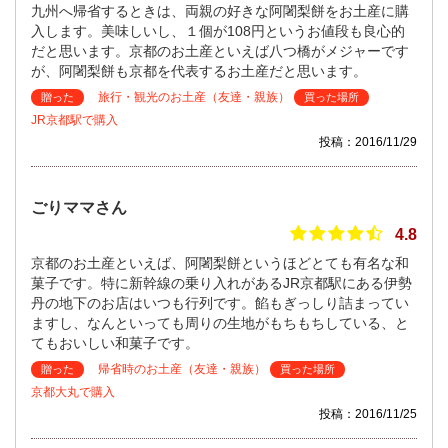
九州へ帰省するときは、両親の好きな阿闍梨餅をお土産に購
入します。美味しいし、１個が108円というお値段も良心的
だと思います。京都のお土産といえば八つ橋がメジャーです
が、阿闍梨餅も京都を代表するお土産だと思います。
旅行・観光のお土産（友達・親族）
贈った
買った場所
JR京都駅で購入
投稿：2016/11/29
ごりママさん
4.8
京都のお土産といえば、阿闍梨餅というほどとても有名な和
菓子です。特に新幹線の乗り入れがあるJR京都駅にある伊勢
丹の地下のお店はいつも行列です。餡もぎっしり詰まってい
ますし、なんといっても周りの生地がもちもちしている、と
てもおいしい和菓子です。
帰省時のお土産（友達・親族）
贈った
買った場所
京都大丸で購入
投稿：2016/11/25