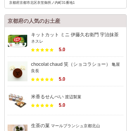
京都府京都市北区衣笠御所ノ内町31番地1
京都府の人気のお土産
キットカット ミニ 伊藤久右衛門 宇治抹茶
ネスレ
5.0
chocolat chaud 笑（ショコラショー）
亀屋
良長
5.0
米香るせんべい
渡辺製菓
5.0
生茶の菓
マールブランシュ京都北山