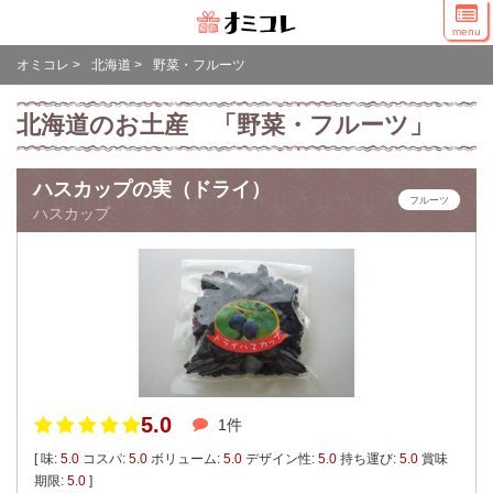
menu
オミコレ
>
北海道
>
野菜・フルーツ
北海道のお土産 「野菜・フルーツ」
ハスカップの実（ドライ）
フルーツ
ハスカップ
5.0
1件
[ 味:
5.0
コスパ:
5.0
ボリューム:
5.0
デザイン性:
5.0
持ち運び:
5.0
賞味
期限:
5.0
]