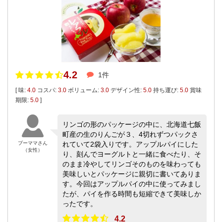
4.2
1件
[ 味:
4.0
コスパ:
3.0
ボリューム:
3.0
デザイン性:
5.0
持ち運び:
5.0
賞味
期限:
5.0
]
リンゴの形のパッケージの中に、北海道七飯
町産の生のりんごが３、4切れずつパックさ
プーママさん
れていて2袋入りです。アップルパイにした
（女性）
り、刻んでヨーグルトと一緒に食べたり、そ
のまま冷やしてリンゴそのものを味わっても
美味しいとパッケージに親切に書いてありま
す。今回はアップルパイの中に使ってみまし
たが、パイを作る時間も短縮できて美味しか
ったです。
4.2