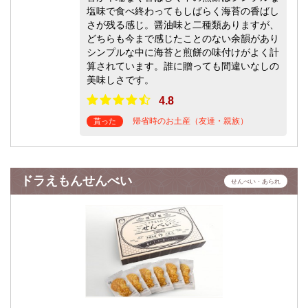
塩味で食べ終わってもしばらく海苔の香ばし
さが残る感じ。醤油味と二種類ありますが、
どちらも今まで感じたことのない余韻があり
シンプルな中に海苔と煎餅の味付けがよく計
算されています。誰に贈っても間違いなしの
美味しさです。
4.8
帰省時のお土産（友達・親族）
貰った
ドラえもんせんべい
せんべい・あられ