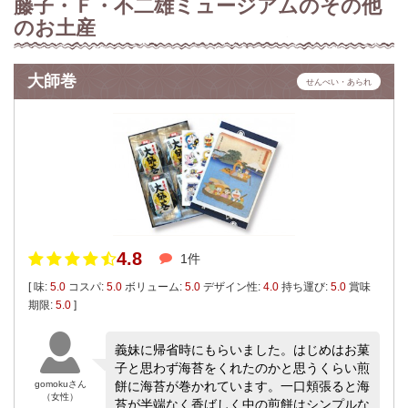
藤子・Ｆ・不二雄ミュージアムのその他
のお土産
大師巻
せんべい・あられ
4.8
1件
[ 味:
5.0
コスパ:
5.0
ボリューム:
5.0
デザイン性:
4.0
持ち運び:
5.0
賞味
期限:
5.0
]
義妹に帰省時にもらいました。はじめはお菓
子と思わず海苔をくれたのかと思うくらい煎
gomokuさん
餅に海苔が巻かれています。一口頬張ると海
（女性）
苔が半端なく香ばしく中の煎餅はシンプルな