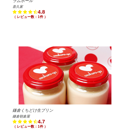
ラムボール
喜久家
4.8
（ レビュー数：1件 ）
鎌倉くちどけ生プリン
鎌倉朝倉屋
4.7
（ レビュー数：1件 ）