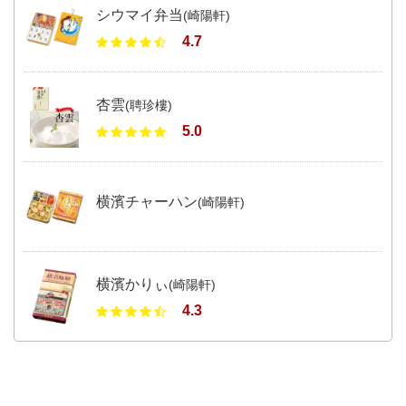
シウマイ弁当
(崎陽軒)
4.7
杏雲
(聘珍樓)
5.0
横濱チャーハン
(崎陽軒)
横濱かりぃ
(崎陽軒)
4.3