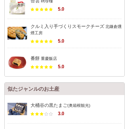
杏雲
聘珍樓
5.0
クルミ入り手づくりスモークチーズ
北鎌倉燻
煙工房
5.0
番餅
重慶飯店
5.0
似たジャンルのお土産
大桶谷の黒たまご
(奥箱根観光)
3.0