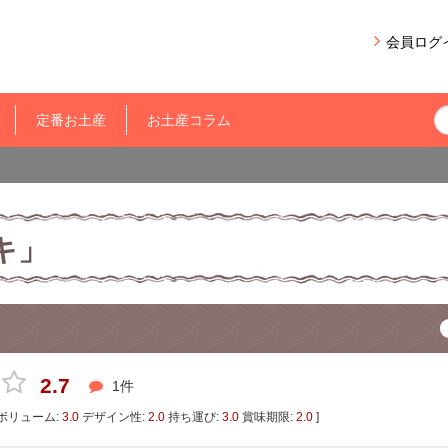
会員ログ
定番お土産
お土産コラム
キ」
2.7
1件
ボリューム:
3.0
デザイン性:
2.0
持ち運び:
3.0
賞味期限:
2.0
]