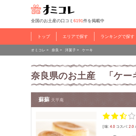
全国のお土産の口コミ
6191
件を掲載中
トップ
エリアで探す
ランキングで探す
オミコレ
>
奈良
>
洋菓子
>
ケーキ
奈良県のお土産 「ケー
蘇蘇
天平庵
[ 味:
4.0
コスパ:
2.0