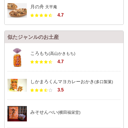
月の舟
天平庵
4.7
似たジャンルのお土産
ころもち
(高山かきもち)
4.7
しかまろくんマヨカレーおかき
(多口製菓)
3.5
みそせんべい
(横田福栄堂)