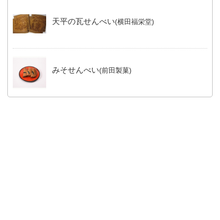
天平の瓦せんべい
(横田福栄堂)
みそせんべい
(前田製菓)