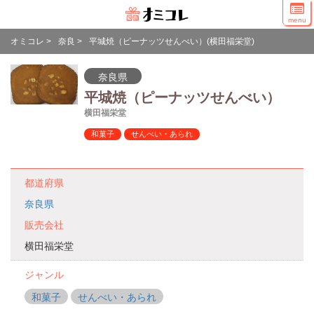
menu
オミコレ
>
奈良
>
平城焼（ピーナッツせんべい）(横田福栄堂)
奈良県
平城焼（ピーナッツせんべい）
横田福栄堂
和菓子
せんべい・あられ
都道府県
奈良県
販売会社
横田福栄堂
ジャンル
和菓子
せんべい・あられ