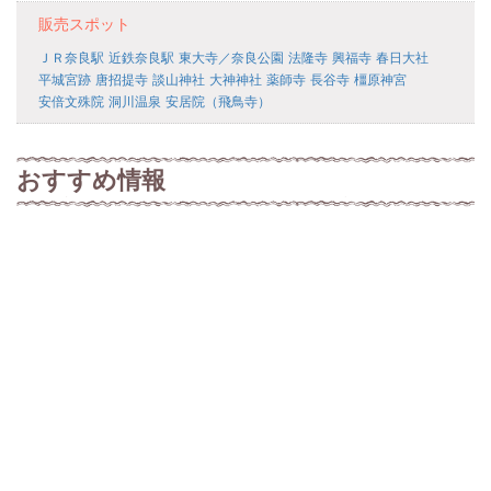
販売スポット
ＪＲ奈良駅
近鉄奈良駅
東大寺／奈良公園
法隆寺
興福寺
春日大社
平城宮跡
唐招提寺
談山神社
大神神社
薬師寺
長谷寺
橿原神宮
安倍文殊院
洞川温泉
安居院（飛鳥寺）
おすすめ情報