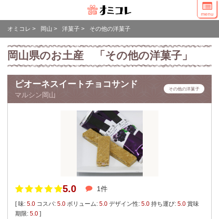
menu
オミコレ
>
岡山
>
洋菓子
>
その他の洋菓子
岡山県のお土産 「その他の洋菓子」
ピオーネスイートチョコサンド
その他の洋菓子
マルシン岡山
5.0
1件
[ 味:
5.0
コスパ:
5.0
ボリューム:
5.0
デザイン性:
5.0
持ち運び:
5.0
賞味
期限:
5.0
]