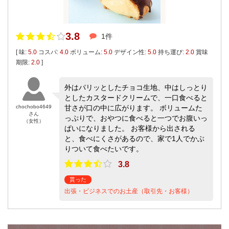
3.8
1件
[ 味:
5.0
コスパ:
4.0
ボリューム:
5.0
デザイン性:
5.0
持ち運び:
2.0
賞味
期限:
2.0
]
外はパリッとしたチョコ生地、中はしっとり
としたカスタードクリームで、一口食べると
chochobo4649
甘さが口の中に広がります。 ボリュームた
さん
っぷりで、おやつに食べると一つでお腹いっ
（女性）
ぱいになりました。 お客様から出される
と、食べにくさがあるので、家で1人でかぶ
りついて食べたいです。
3.8
貰った
出張・ビジネスでのお土産（取引先・お客様）