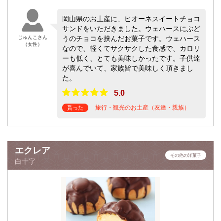
岡山県のお土産に、ピオーネスイートチョコ
サンドをいただきました。ウェハースにぶど
じゅんこさん
うのチョコを挟んだお菓子です。ウェハース
（女性）
なので、軽くてサクサクした食感で、カロリ
ーも低く、とても美味しかったです。子供達
が喜んでいて、家族皆で美味しく頂きまし
た。
5.0
旅行・観光のお土産（友達・親族）
貰った
エクレア
その他の洋菓子
白十字