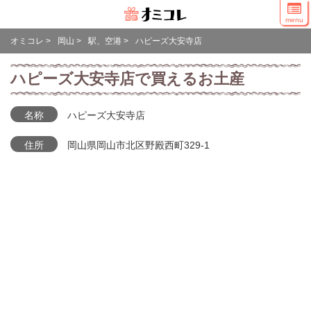
menu
オミコレ
>
岡山
>
駅、空港
>
ハピーズ大安寺店
ハピーズ大安寺店で買えるお土産
名称
ハピーズ大安寺店
住所
岡山県岡山市北区野殿西町329-1