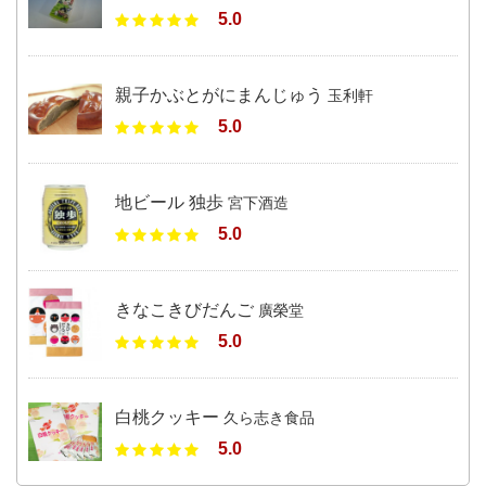
5.0
親子かぶとがにまんじゅう
玉利軒
5.0
地ビール 独歩
宮下酒造
5.0
きなこきびだんご
廣榮堂
5.0
白桃クッキー
久ら志き食品
5.0