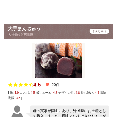
大手まんぢゅう
まんじゅう
大手饅頭伊部屋
4.5
20件
[ 味:
4.9
コスパ:
4.5
ボリューム:
4.8
デザイン性:
4.8
持ち運び:
4.4
賞味
期限:
3.5
]
母の実家が岡山にあり、帰省時にお土産とし
て購入しました。岡山といえばきびだんごが