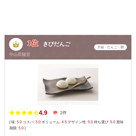
1位
きびだんご
大福・だんご・餅
中山昇陽堂
4.9
2件
[ 味:
5.0
コスパ:
5.0
ボリューム:
4.5
デザイン性:
5.0
持ち運び:
5.0
賞味
期限:
5.0
]