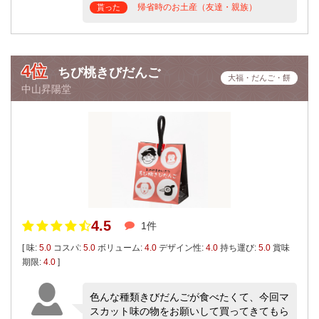
帰省時のお土産（友達・親族）
貰った
4位
ちび桃きびだんご
大福・だんご・餅
中山昇陽堂
4.5
1件
[ 味:
5.0
コスパ:
5.0
ボリューム:
4.0
デザイン性:
4.0
持ち運び:
5.0
賞味
期限:
4.0
]
色んな種類きびだんごが食べたくて、今回マ
スカット味の物をお願いして買ってきてもら