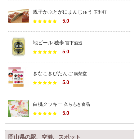
親子かぶとがにまんじゅう
玉利軒
5.0
地ビール 独歩
宮下酒造
5.0
きなこきびだんご
廣榮堂
5.0
白桃クッキー
久ら志き食品
5.0
岡山県の駅、空港、スポット