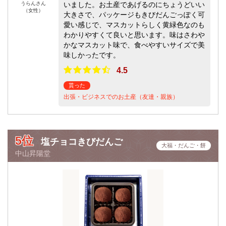
うらんさん
いました。お土産であげるのにちょうどいい
（女性）
大きさで、パッケージもきびだんごっぽく可
愛い感じで、マスカットらしく黄緑色なのも
わかりやすくて良いと思います。味はさわや
かなマスカット味で、食べやすいサイズで美
味しかったです。
4.5
貰った
出張・ビジネスでのお土産（友達・親族）
5位
塩チョコきびだんご
大福・だんご・餅
中山昇陽堂