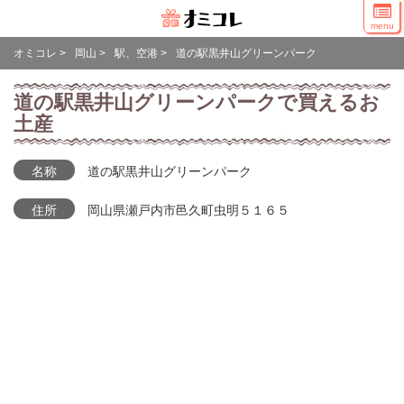
menu
オミコレ
>
岡山
>
駅、空港
>
道の駅黒井山グリーンパーク
道の駅黒井山グリーンパークで買えるお
土産
名称
道の駅黒井山グリーンパーク
住所
岡山県瀬戸内市邑久町虫明５１６５