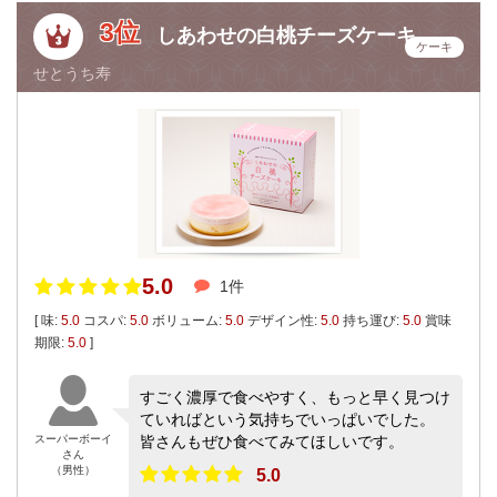
3位
しあわせの白桃チーズケーキ
ケーキ
せとうち寿
5.0
1件
[ 味:
5.0
コスパ:
5.0
ボリューム:
5.0
デザイン性:
5.0
持ち運び:
5.0
賞味
期限:
5.0
]
すごく濃厚で食べやすく、もっと早く見つけ
ていればという気持ちでいっぱいでした。
スーパーボーイ
皆さんもぜひ食べてみてほしいです。
さん
（男性）
5.0