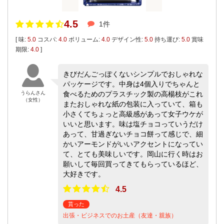
4.5
1件
[ 味:
5.0
コスパ:
4.0
ボリューム:
4.0
デザイン性:
5.0
持ち運び:
5.0
賞味
期限:
4.0
]
きびだんごっぽくないシンプルでおしゃれな
パッケージです。中身は4個入りでちゃんと
うらんさん
食べるためのプラスチック製の高楊枝がこれ
（女性）
またおしゃれな紙の包装に入っていて、箱も
小さくてちょっと高級感があって女子ウケが
いいと思います。味は塩チョコっていうだけ
あって、甘過ぎないチョコ餅って感じで、細
かいアーモンドがいいアクセントになってい
て、とても美味しいです。岡山に行く時はお
願いして毎回買ってきてもらっているほど、
大好きです。
4.5
貰った
出張・ビジネスでのお土産（友達・親族）