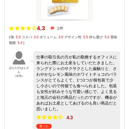
4.3
1件
[ 味:
5.0
コスパ:
3.0
ボリューム:
3.0
デザイン性:
5.0
持ち運び:
5.0
賞味
期限:
5.0
]
仕事の取引先の方が私の勤務するオフィスに
来られた際にお土産をしていだたきました。
ぱんだのぱんさ
ラングドシャのサクサクとした歯触りと、さ
ん
わやかなレモン風味のホワイトチョコのバラ
（女性）
ンスがとてもよくて、1つ1つが個包装で少
し小さいので何個でも食べられました。包装
も女性が好みそうな可愛い感じで、よく見る
と地元の会社の商品だったのですが、機会が
あればお土産としてあげるのも良い商品だと
思いました。
4.3
貰った