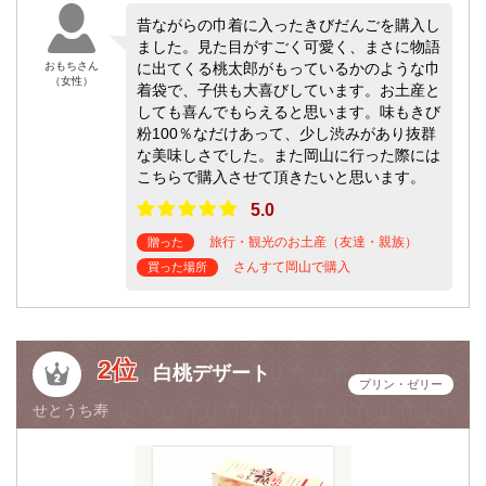
昔ながらの巾着に入ったきびだんごを購入し
ました。見た目がすごく可愛く、まさに物語
おもちさん
に出てくる桃太郎がもっているかのような巾
（女性）
着袋で、子供も大喜びしています。お土産と
しても喜んでもらえると思います。味もきび
粉100％なだけあって、少し渋みがあり抜群
な美味しさでした。また岡山に行った際には
こちらで購入させて頂きたいと思います。
5.0
旅行・観光のお土産（友達・親族）
贈った
さんすて岡山で購入
買った場所
2位
白桃デザート
プリン・ゼリー
せとうち寿