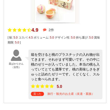
4.9
2件
[ 味:
5.0
コスパ:
4.5
ボリューム:
5.0
デザイン性:
5.0
持ち運び:
5.0
賞味
期限:
5.0
]
箱を空けると桃のプラスチックの入れ物が出
てきます。それがまず可愛いです。その中に
皿ばかりさん
桃のゼリーが入っていました。本当の桃も入
（女性）
っていてとても濃厚です。桃の美味しさをぎ
ゅっと詰めたゼリーです。くどくなく、スル
ッと食べられます。
5.0
旅行・観光のお土産（友達・親族）
貰った