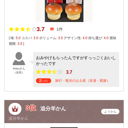
3.7
1件
[ 味:
5.0
コスパ:
3.0
ボリューム:
3.0
デザイン性:
4.0
持ち運び:
4.0
賞味
期限:
3.0
]
おみやげもらったんですがすっっごくおいし
かったです
Arisuさん
3.7
（女性）
旅行・観光のお土産（友達・親族）
貰った
3位
追分羊かん
ようかん
追分羊かん