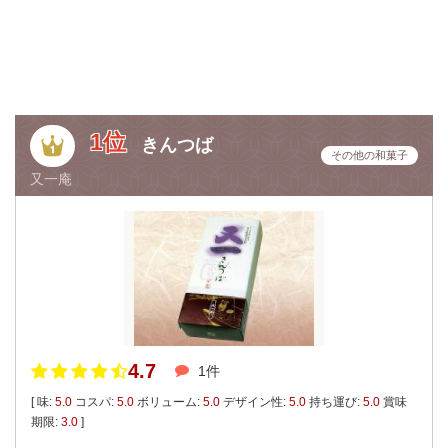
1位
きんつば
その他の和菓子
又一庵
4.7
1件
[ 味:
5.0
コスパ:
5.0
ボリューム:
5.0
デザイン性:
5.0
持ち運び:
5.0
賞味
期限:
3.0
]