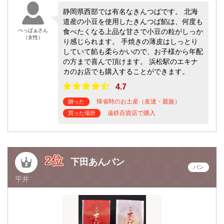
静岡県西部では有名なきんつばです。 北海
道産の小豆を使用したきんつば餡は、何度も
ぺっぱぁさん
食べたくなる上品な甘さで小豆の粒がしっか
（女性）
り感じられます。 手焼きの薄皮はしっとり
していて餡も柔らかいので、お子様から年配
の方まで喜んで頂けます。 浜松駅のエキナ
カのお店でも購入することができます。
4.7
帰省時のお土産（友達・親族）
贈った
遠鉄百貨店で購入
買った場所
2位
下田あんパン
パン
平井