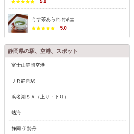
5.0
うす茶あられ
竹茗堂
5.0
静岡県の駅、空港、スポット
富士山静岡空港
ＪＲ静岡駅
浜名湖ＳＡ（上り・下り）
熱海
静岡 伊勢丹