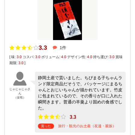
3.3
1件
[ 味:
3.0
コスパ:
3.0
ボリューム:
4.0
デザイン性:
4.0
持ち運び:
3.0
賞味
期限:
3.0
]
静岡土産で貰いました。ちびまる子ちゃんラ
ンド限定商品だそうで、パッケージにまるち
じゃじゃじゃさ
ゃんとおじいちゃんが描かれています。竹皮
ん
に包まれているので、その香りが口に入れた
（女性）
瞬間きます。普通の羊羹より固めの食感でし
た。
3.3
旅行・観光のお土産（友達・親族）
貰った