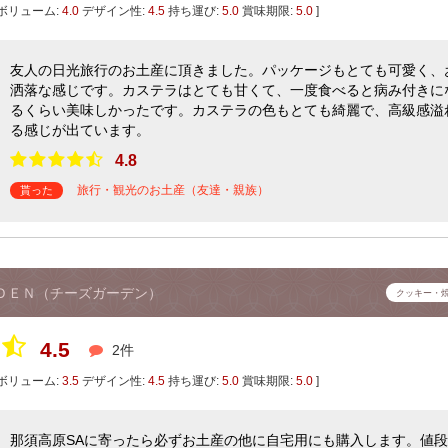
ボリューム:
4.0
デザイン性:
4.5
持ち運び:
5.0
賞味期限:
5.0
]
友人の日光旅行のお土産に頂きました。パッケージもとても可愛く、
洒落な感じです。カステラはとても甘くて、一度食べると病み付きに
るくらい美味しかったです。カステラの色もとても綺麗で、高級感溢
る感じが出ています。
4.8
旅行・観光のお土産（友達・親族）
貰った
ＤＥＮ（チーズガーデン）
クッキー・
4.5
2件
ボリューム:
3.5
デザイン性:
4.5
持ち運び:
5.0
賞味期限:
5.0
]
那須高原SAに寄ったら必ずお土産の他に自宅用にも購入します。値段