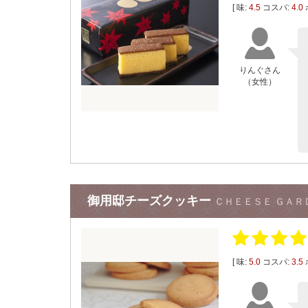
[ 味:
4.5
コスパ:
4.0
りんぐさん
（女性）
御用邸チーズクッキー
ＣＨＥＥＳＥ ＧＡＲ
[ 味:
5.0
コスパ:
3.5