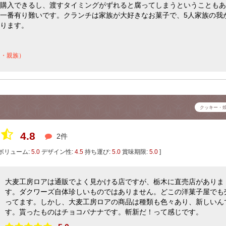
購入できるし、渡すタイミングがずれると腐ってしまうということもあ
一番有り難いです。クランチは家族が大好きなお菓子で、5人家族の我
ります。
達・親族）
クッキー・
4.8
2件
ボリューム:
5.0
デザイン性:
4.5
持ち運び:
5.0
賞味期限:
5.0
]
大麦工房ロアは通販でよく見かける店ですが、栃木に直売店がありま
す。ダクワーズ自体珍しいものではありません。どこの洋菓子屋でも
ってます。しかし、大麦工房ロアの商品は種類も色々あり、新しいん
す。貰ったものはチョコバナナです。斬新だ！って感じです。