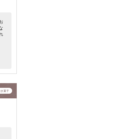
お
な
れ
焼き菓子