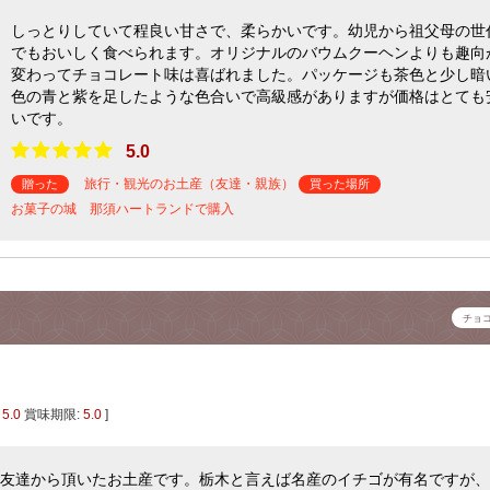
しっとりしていて程良い甘さで、柔らかいです。幼児から祖父母の世
でもおいしく食べられます。オリジナルのバウムクーヘンよりも趣向
変わってチョコレート味は喜ばれました。パッケージも茶色と少し暗
色の青と紫を足したような色合いで高級感がありますが価格はとても
いです。
5.0
旅行・観光のお土産（友達・親族）
贈った
買った場所
お菓子の城 那須ハートランドで購入
チョ
:
5.0
賞味期限:
5.0
]
友達から頂いたお土産です。栃木と言えば名産のイチゴが有名ですが、