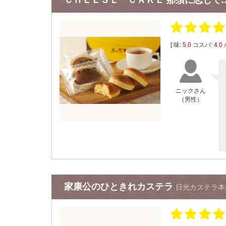
ＣＨＥＥＳＥ ＣＡＫＥ 那須に恋して
[ 味:
5.0
コスパ:
4.0
ニックさん
（男性）
家康公のひときれカステラ
日光カステラ本