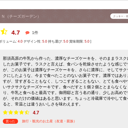
ＥＮ（チーズガーデン）
クッキー・
4.7
1件
ボリューム:
4.0
デザイン性:
5.0
持ち運び:
5.0
賞味期限:
5.0
]
那須高原の牛乳から作った、濃厚なチーズケーキを、そのままラスク
したお菓子です。ラスクと言えば、食パンを乾燥させたような感じで
が、このお菓子は濃厚なチーズケーキを、さらに濃厚に、そしてサク
クにしたような、今まで食べたことのないお菓子です。濃厚ではあり
すが、甘すぎることもなく、しつこすぎることもない、とても食べや
いサクサクなチーズケーキです。食べだすと１個２個ととまらなくな
り、牛乳と食べると最高です。御用邸と言う名の通り、少しお高めで
が、それだけの価値はあると思います。ちょっと冷蔵庫で冷やして食
ると、常温とは違うおいしさを味わえます。
4.7
旅行・観光のお土産（友達・親族）
貰った