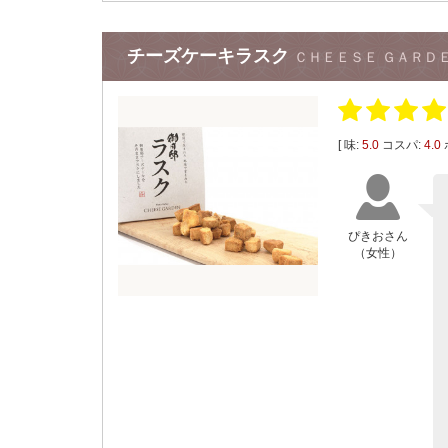
チーズケーキラスク
ＣＨＥＥＳＥ ＧＡＲＤ
[ 味:
5.0
コスパ:
4.0
ぴきおさん
（女性）