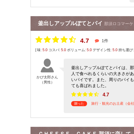
釜出しアップルぽてとパイ
那須ロコマーケ
4.7
1件
[ 味:
5.0
コスパ:
5.0
ボリューム:
5.0
デザイン性:
5.0
持ち運び
釜出しアップルぽてとパイは、那
人で食べれるくらいの大きさがあ
かぴ太郎さん
いパイです。また、周りのパイも
（男性）
ても喜ばれました。
4.7
旅行・観光のお土産（会
贈った