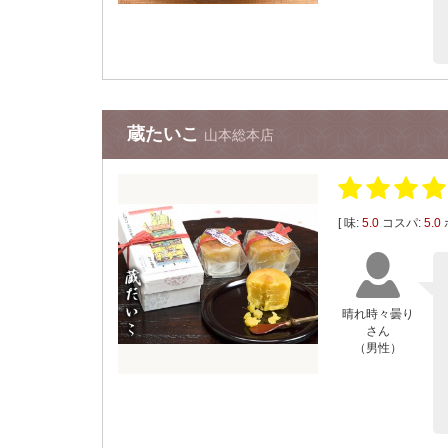
蔵たいこ
山本総本店
[ 味:
5.0
コスパ:
5.0
晴れ時々曇り
さん
（男性）