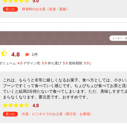
5.0
帰省時のお土産（友達・親族）
貰った
クッキー・
4.8
1件
ボリューム:
4.0
デザイン性:
5.0
持ち運び:
5.0
賞味期限:
5.0
]
これは、もらうと非常に嬉しくなるお菓子。食べ方としては、小さい
プーンですくって食べていく感じです。ちょびちょび食べてお茶と流
ていくと結局2分持たないで食べてしまいます。ただ、美味しすぎて
まらなくなります。要注意です。おすすめです。
4.8
出張・ビジネスでのお土産（取引先・お客様）
貰った