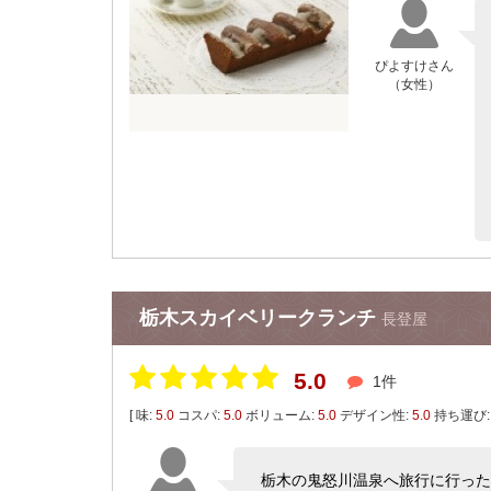
ぴよすけさん
（女性）
栃木スカイベリークランチ
長登屋
5.0
1件
[ 味:
5.0
コスパ:
5.0
ボリューム:
5.0
デザイン性:
5.0
持ち運び
栃木の鬼怒川温泉へ旅行に行った