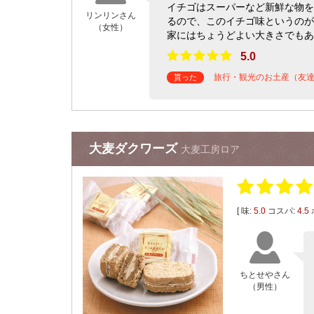
イチゴはスーパーなど新鮮な物を
リンリンさん
るので、このイチゴ味というのが
（女性）
家にはちょうどよい大きさでもあ
5.0
旅行・観光のお土産（友
貰った
大麦ダクワーズ
大麦工房ロア
[ 味:
5.0
コスパ:
4.5
ちとせやさん
（男性）