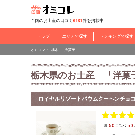
全国のお土産の口コミ
6191
件を掲載中
トップ
エリアで探す
ランキングで探す
オミコレ
>
栃木
>
洋菓子
栃木県のお土産 「洋菓
ロイヤルリゾートバウムクーヘンチョ
[ 味:
5.0
コスパ:
5.0