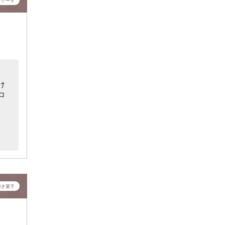
ケーキ
、
け
コ
焼き菓子