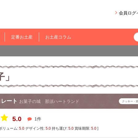
会員ログ
定番お土産
お土産コラム
子」
コレート
お菓子の城 那須ハートランド
クッキー・
5.0
1件
ボリューム:
5.0
デザイン性:
5.0
持ち運び:
5.0
賞味期限:
5.0
]