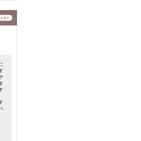
焼き菓子
に
す
サ
ま
す
す
べ