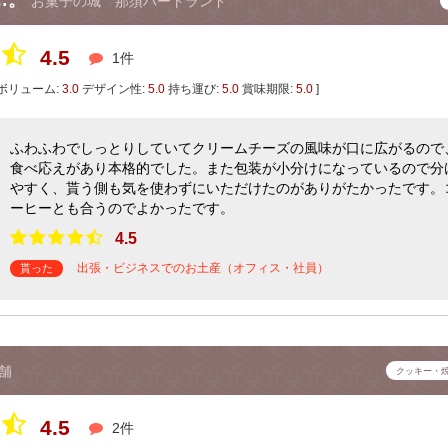
…。
お菓子の城 那須ハートランド
4.5
1件
ボリューム:
3.0
デザイン性:
5.0
持ち運び:
5.0
賞味期限:
5.0
]
ふわふわでしっとりしていてクリームチーズの風味が口に広がるので
食べ応えがあり本格的でした。また包装が小分けになっているので分
やすく、貰う側も気を使わずにいただけたのがありがたかったです。
ーヒーとも合うのでよかったです。
4.5
出張・ビジネスでのお土産（オフィス・社員）
貰った
舗
クッキー・
4.5
2件