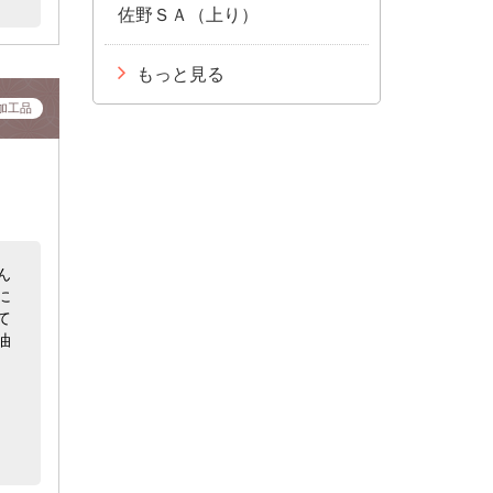
佐野ＳＡ（上り）
もっと見る
加工品
ん
に
て
油