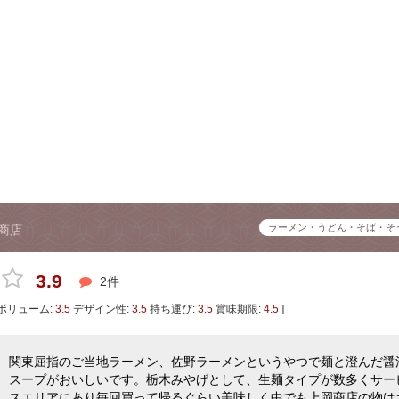
ラーメン・うどん・そば・そ
商店
3.9
2件
ボリューム:
3.5
デザイン性:
3.5
持ち運び:
3.5
賞味期限:
4.5
]
関東屈指のご当地ラーメン、佐野ラーメンというやつで麺と澄んだ醤
スープがおいしいです。栃木みやげとして、生麺タイプが数多くサー
スエリアにあり毎回買って帰るぐらい美味しく中でも上岡商店の物は