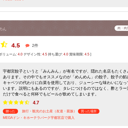
肉・肉
めん
4.5
2件
ボリューム:
4.0
デザイン性:
4.5
持ち運び:
4.0
賞味期限:
4.5
]
宇都宮餃子というと「みんみん」が有名ですが、隠れた名店もたくさ
あります。その中でもオススメなのが「めんめん」の餃子。餃子の餡
キャベツの代わりに白菜を使用しており、ジューシーな味わいになっ
います。説明にもあるのですが、タレにつけるのではなく、酢とラー
だけで食べると何杯でもビールが飲めてしまいます。
4.7
旅行・観光のお土産（友達・親族）
贈った
買った場所
MEGAドン・キホーテラパーク宇都宮店で購入