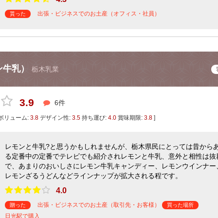
出張・ビジネスでのお土産（オフィス・社員）
貰った
ン牛乳）
栃木乳業
3.9
6件
ボリューム:
3.8
デザイン性:
3.5
持ち運び:
4.0
賞味期限:
3.8
]
レモンと牛乳?と思うかもしれませんが、栃木県民にとっては昔から
る定番中の定番でテレビでも紹介されレモンと牛乳、意外と相性は抜
で、あまりのおいしさにレモン牛乳キャンディー、レモンウインナー
レモンざるうどんなどラインナップが拡大される程です。
4.0
出張・ビジネスでのお土産（取引先・お客様）
贈った
買った場所
日光駅で購入