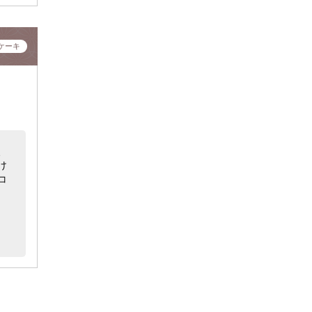
ケーキ
、
け
コ