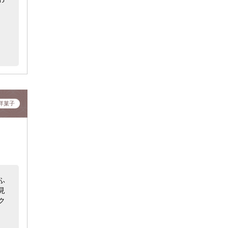
洋菓子
ふ
見
ク