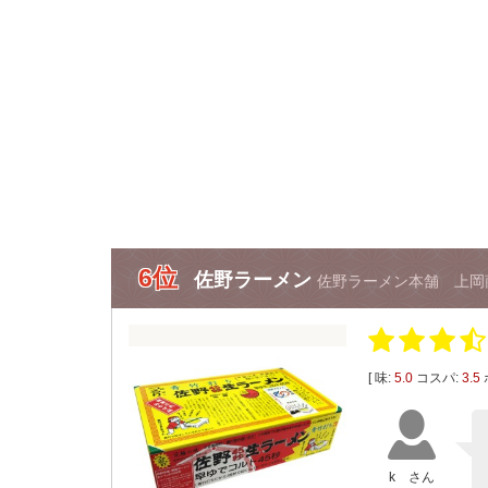
6位
佐野ラーメン
佐野ラーメン本舗 上岡
[ 味:
5.0
コスパ:
3.5
k さん