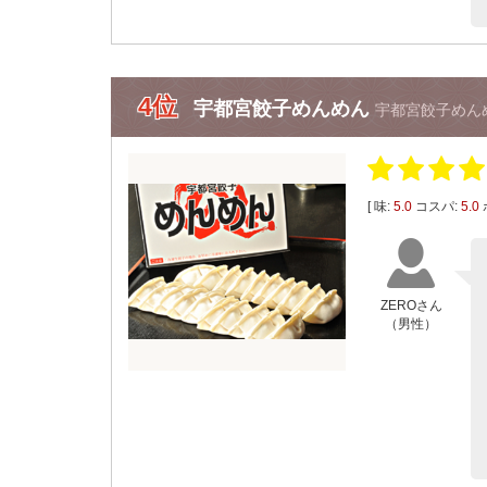
4位
宇都宮餃子めんめん
宇都宮餃子めん
[ 味:
5.0
コスパ:
5.0
ZEROさん
（男性）