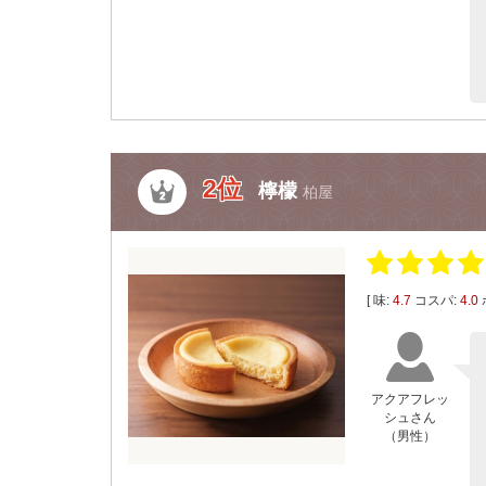
2位
檸檬
柏屋
[ 味:
4.7
コスパ:
4.0
アクアフレッ
シュさん
（男性）