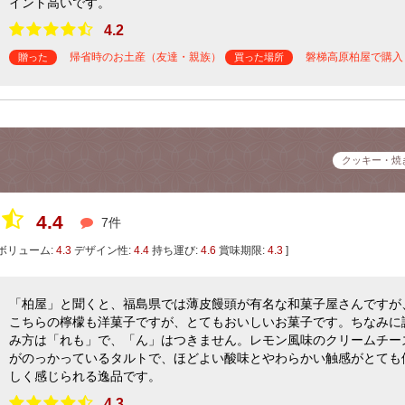
イント高いです。
4.2
帰省時のお土産（友達・親族）
磐梯高原柏屋で購入
贈った
買った場所
クッキー・焼
4.4
7件
ボリューム:
4.3
デザイン性:
4.4
持ち運び:
4.6
賞味期限:
4.3
]
「柏屋」と聞くと、福島県では薄皮饅頭が有名な和菓子屋さんですが
こちらの檸檬も洋菓子ですが、とてもおいしいお菓子です。ちなみに
み方は「れも」で、「ん」はつきません。レモン風味のクリームチー
がのっかっているタルトで、ほどよい酸味とやわらかい触感がとても
しく感じられる逸品です。
4.3