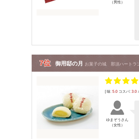
（男性）
7位
御用邸の月
お菓子の城 那須ハートラ
[ 味:
5.0
コスパ:
3.0
ゆまぞうさん
（女性）