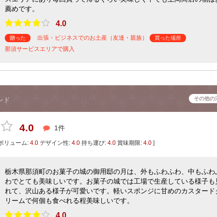
薦めです。
4.0
出張・ビジネスでのお土産（友達・親族）
贈った
買った場所
那須サービスエリアで購入
その他の
ンド
4.0
1件
ボリューム:
4.0
デザイン性:
4.0
持ち運び:
4.0
賞味期限:
4.0
]
栃木県那須町のお菓子の城の御用邸の月は、外もふわふわ、中もふわ
わでとても美味しいです。お菓子の城では工場で生産している様子も
れて、沢山ある様子が可愛いです。軽いスポンジに甘めのカスタード
リームで何個も食べれる程美味しいです。
4.0