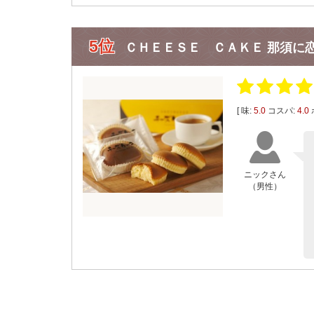
5位
ＣＨＥＥＳＥ ＣＡＫＥ 那須に
[ 味:
5.0
コスパ:
4.0
ニックさん
（男性）