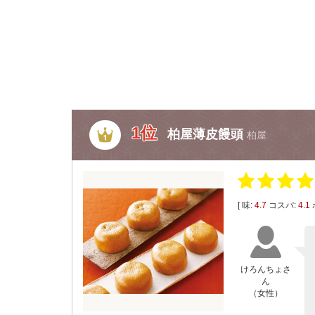
1位
柏屋薄皮饅頭
柏屋
[ 味:
4.7
コスパ:
4.1
けろんちょさ
ん
（女性）