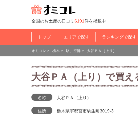
全国のお土産の口コミ
6191
件を掲載中
トップ
エリアで探す
ランキングで探す
オミコレ
>
栃木
>
駅、空港
>
大谷ＰＡ（上り）
大谷ＰＡ（上り）で買え
名称
大谷ＰＡ（上り）
住所
栃木県宇都宮市駒生町3019-3