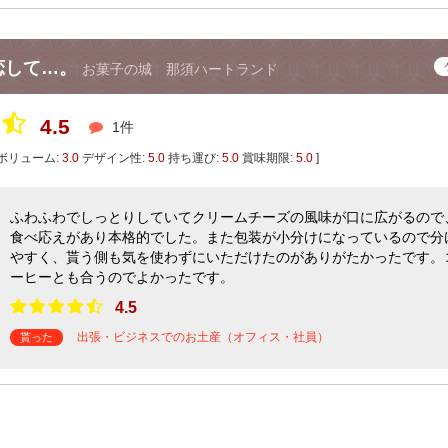
恋して…。
お菓子の城 那須ハートランド
4.5
1件
ボリューム:
3.0
デザイン性:
5.0
持ち運び:
5.0
賞味期限:
5.0
]
ふわふわでしっとりしていてクリームチーズの風味が口に広がるので
食べ応えがあり本格的でした。また包装が小分けになっているので分
やすく、貰う側も気を使わずにいただけたのがありがたかったです。
ーヒーとも合うのでよかったです。
4.5
出張・ビジネスでのお土産（オフィス・社員）
貰った