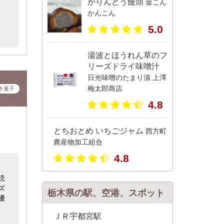
かりんとう饅頭
金こん
かんこん
5.0
湯波とほうれん草のフ
リーズドライ味噌汁
日光味噌のたまり漬 上澤
梅太郎商店
き菓子
4.8
とちおとめ いちごジャム
西方町
農産物加工組合
4.8
、
読
ズ
栃木県の駅、空港、スポット
優
ＪＲ宇都宮駅