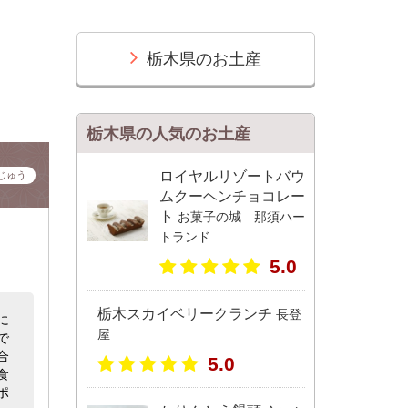
栃木県のお土産
栃木県の人気のお土産
ロイヤルリゾートバウ
じゅう
ムクーヘンチョコレー
ト
お菓子の城 那須ハー
トランド
5.0
栃木スカイベリークランチ
長登
に
屋
で
合
5.0
食
ポ