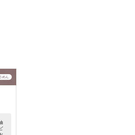
うめん
油
ビ
お