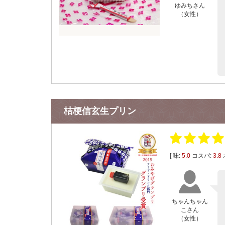
ゆみちさん
（女性）
桔梗信玄生プリン
[ 味:
5.0
コスパ:
3.8
ちゃんちゃん
こさん
（女性）