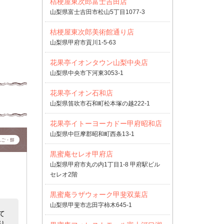
桔梗屋東次郎富士吉田店
山梨県富士吉田市松山5丁目1077-3
桔梗屋東次郎美術館通り店
山梨県甲府市貢川1-5-63
花果亭イオンタウン山梨中央店
山梨県中央市下河東3053-1
花果亭イオン石和店
山梨県笛吹市石和町松本塚の越222-1
花果亭イトーヨーカドー甲府昭和店
山梨県中巨摩郡昭和町西条13-1
んご・餅
黒蜜庵セレオ甲府店
山梨県甲府市丸の内1丁目1-8 甲府駅ビル
セレオ2階
黒蜜庵ラザウォーク甲斐双葉店
山梨県甲斐市志田字柿木645-1
て
り