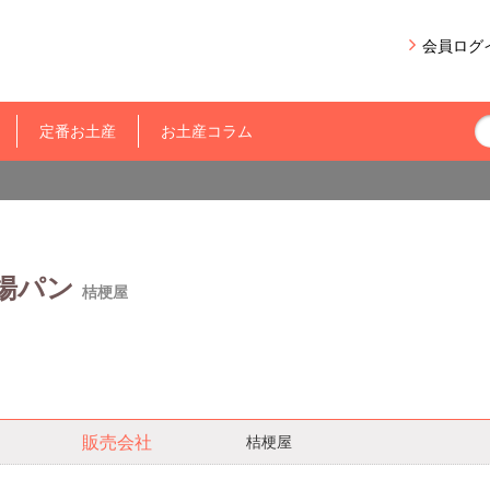
会員ログ
定番お土産
お土産コラム
揚パン
桔梗屋
桔梗屋
販売会社