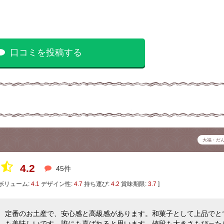
口コミを投稿する
大福・だ
4.2
45件
ボリューム:
4.1
デザイン性:
4.7
持ち運び:
4.2
賞味期限:
3.7
]
定番のお土産で、安心感と高級感があります。和菓子として上品でと
も美味しいです。誰にも喜ばれると思います。値段も大きさもぴった