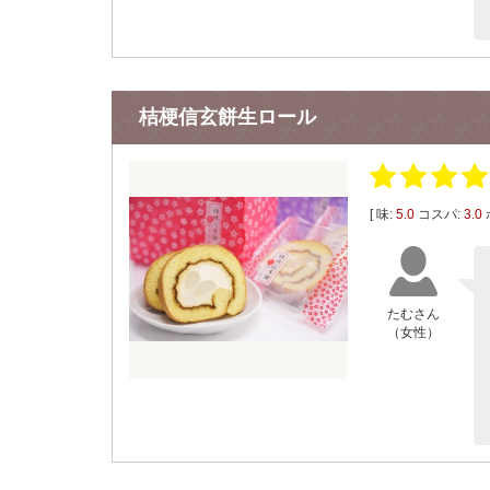
桔梗信玄餅生ロール
[ 味:
5.0
コスパ:
3.0
たむさん
（女性）