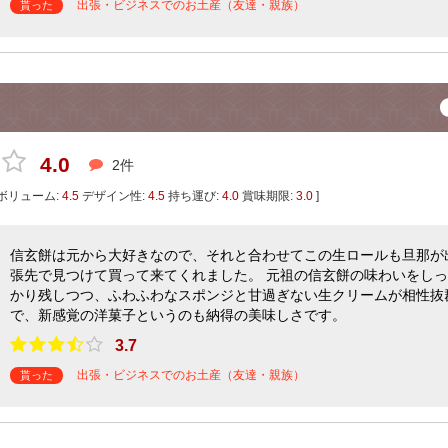
出張・ビジネスでのお土産（友達・親族）
貰った
4.0
2件
ボリューム:
4.5
デザイン性:
4.5
持ち運び:
4.0
賞味期限:
3.0
]
信玄餅は元から大好きなので、それと合わせてこの生ロールも旦那が
張先で見つけて買って来てくれました。 元祖の信玄餅の味わいをしっ
かり残しつつ、ふわふわなスポンジと甘過ぎない生クリームが相性抜
で、新感覚の洋菓子というのも納得の美味しさです。
3.7
出張・ビジネスでのお土産（友達・親族）
貰った