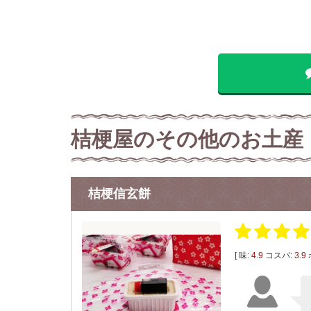
桔梗屋のその他のお土産
桔梗信玄餅
[ 味:
4.9
コスパ:
3.9