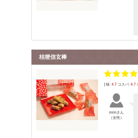
桔梗信玄棒
[ 味:
4.7
コスパ:
4.7
mrinさん
（女性）