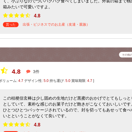
く、小ぶりなのでついパクパク食べてしまいました。外装の箱まで桃
箱みたいで可愛いですよ。
4.8
出張・ビジネスでのお土産（友達・親族）
貰った
その他
4.8
3件
ボリューム:
4.7
デザイン性:
5.0
持ち運び:
5.0
賞味期限:
4.7
]
この桔梗信玄棒は少し固めの生地だけど黒蜜のおかげでとてもしっと
としていて、素朴な感じのお菓子だけど飽きがこなくておいしいです
ひとつひとつパッケージされているので、封を切ってもあせって食べ
いとということがなくて良いです。
4.8