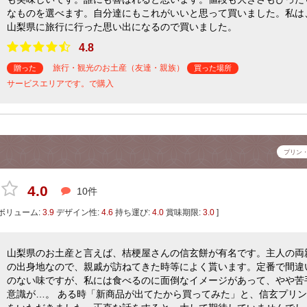
なものを選べます。自分達にもこれがいいと思って買いました。私は
山梨県に旅行に行った思い出になるので買いました。
4.8
旅行・観光のお土産（友達・親族）
贈った
買った場所
サービスエリアです。で購入
プリン
4.0
10件
ボリューム:
3.9
デザイン性:
4.6
持ち運び:
4.0
賞味期限:
3.0
]
山梨県のお土産と言えば、桔梗屋さんの信玄餅が有名です。主人の両
の出身地なので、親戚が訪ねてきた時等によく貰います。定番で間違
のない味ですが、私には食べるのに面倒なイメージがあって、やや苦
意識が…。 ある時「新商品が出てたから買ってみた」と、信玄プリン