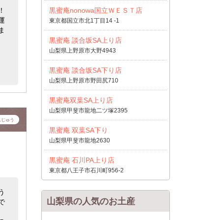
！
黒蜜庵nonowa国立ＷＥＳＴ店
運
東京都国立市北1丁目14 -1
ま
黒蜜庵 談合坂SA上り店
山梨県上野原市大野4943
黒蜜庵 談合坂SA下り店
山梨県上野原市野田尻710
黒蜜庵双葉SA上り店
山梨県甲斐市龍地二ツ塚2395
んじゅう
黒蜜庵 双葉SA下り
山梨県甲斐市龍地2630
黒蜜庵 石川PA上り店
東京都八王子市石川町956-2
う
山梨県の人気のお土産
で