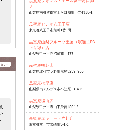
黒蜜庵フォレストモール富士河口湖
、
店
山梨県南都留郡富士河口湖町小立4318-1
黒蜜庵セレオ八王子店
東京都八王子市旭町1番1号
黒蜜庵山梨フルーツ王国（釈迦堂PA
上り線）店
山梨県甲州市勝沼町藤井477
・ゼリー
黒蜜庵明野店
山梨県北杜市明野町浅尾5259−950
黒蜜庵櫛形店
山梨県南アルプス市小笠原1314-3
黒蜜庵塩山店
親
山梨県甲州市塩山下於曽1594-2
い
黒蜜庵エキュート立川店
手
東京都立川市柴崎町3-1-1