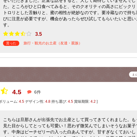
をいただきました。正直な話をすると、大して期待していませんでし
た。ところがひと口食べてみると、そのクオリティの高さにビックリ
トロリとした舌触りと、蜜の相性が絶妙なのです。要冷蔵なので持ち
びに注意が必要ですが、機会があったらぜひ試してもらいたいと思い
す。
3.5
旅行・観光のお土産（友達・親族）
貰った
ま
4.5
6件
ボリューム:
4.5
デザイン性:
4.8
持ち運び:
4.5
賞味期限:
4.2
]
こちらは旦那さんが出張先でお土産として買ってきてくれました。も
見た目からしてとっても可愛い！思わず微笑んでしまいそうなお菓子
す。中身はピーチゼリーの入った白あんですが、甘すぎなくておいし