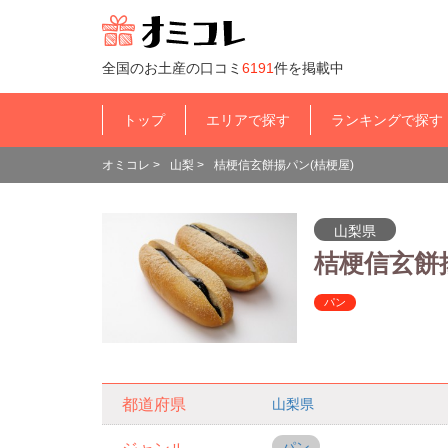
全国のお土産の口コミ
6191
件を掲載中
トップ
エリアで探す
ランキングで探す
オミコレ
>
山梨
>
桔梗信玄餅揚パン(桔梗屋)
山梨県
桔梗信玄餅
パン
山梨県
都道府県
パン