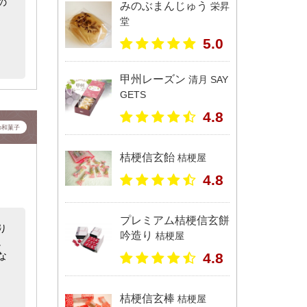
の
みのぶまんじゅう
栄昇
堂
5.0
甲州レーズン
清月 SAY
GETS
4.8
の和菓子
桔梗信玄飴
桔梗屋
4.8
プレミアム桔梗信玄餅
り
吟造り
桔梗屋
。
な
4.8
桔梗信玄棒
桔梗屋