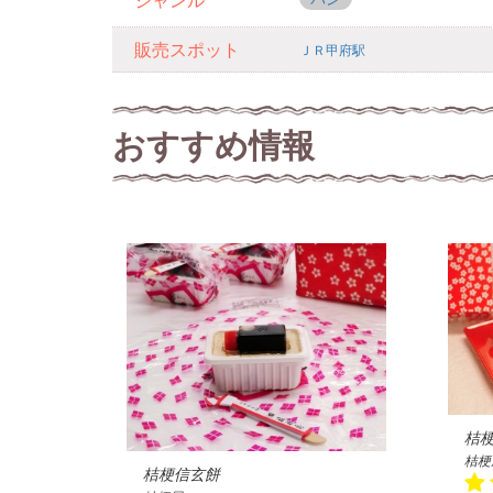
ジャンル
販売スポット
ＪＲ甲府駅
おすすめ情報
桔
桔梗
桔梗信玄餅