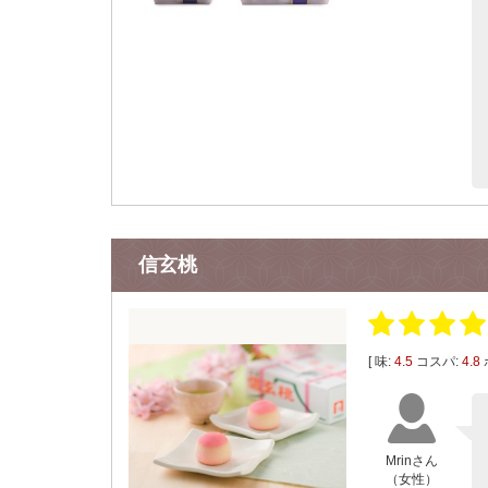
信玄桃
[ 味:
4.5
コスパ:
4.8
Mrinさん
（女性）