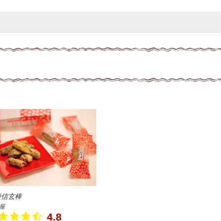
梗信玄棒
屋
4.8