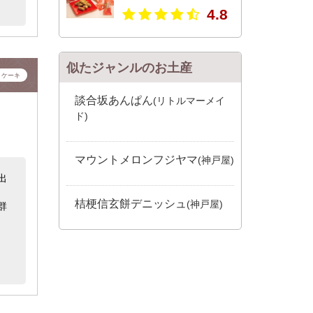
4.8
似たジャンルのお土産
ケーキ
談合坂あんぱん
(リトルマーメイ
ド)
マウントメロンフジヤマ
(神戸屋)
出
桔梗信玄餅デニッシュ
(神戸屋)
群