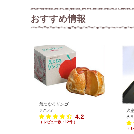
おすすめ情報
気になるリンゴ
久
ラグノオ
4.2
永井
（ レビュー数：12件 ）
（ 