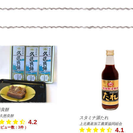
慈良餅
久慈良餅
スタミナ源たれ
4.2
上北農産加工農業協同組合
レビュー数：3件 ）
4.1