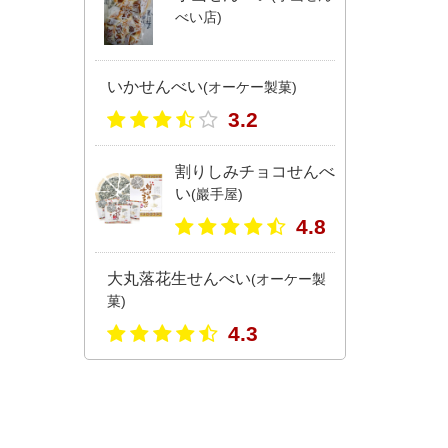
べい店)
いかせんべい
(オーケー製菓)
3.2
割りしみチョコせんべ
い
(巖手屋)
4.8
大丸落花生せんべい
(オーケー製
菓)
4.3