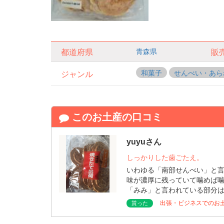
青森県
都道府県
販
和菓子
せんべい・あら
ジャンル
このお土産の口コミ
yuyuさん
しっかりした歯ごたえ。
いわゆる「南部せんべい」と
味が濃厚に残っていて噛めば
「みみ」と言われている部分
出張・ビジネスでのお
貰った