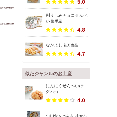
5.0
割りしみチョコせんべ
い
巖手屋
4.8
なかよし
花万食品
4.7
似たジャンルのお土産
にんにくせんべい
(ラ
グノオ)
4.0
小山せんべい
(小山せん