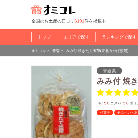
全国のお土産の口コミ
6191
件を掲載中
トップ
エリアで探す
ランキングで探す
オミコレ
>
青森
>
みみ付 焼きたて出荷(東北みやげ煎餅)
青森県
みみ付 焼
[ 味:
5.0
コスパ:
5.0
ボリ
和菓子
せんべい・あ