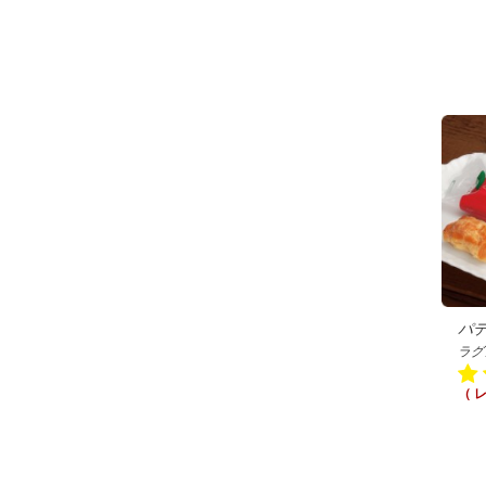
パ
ラグ
（ 