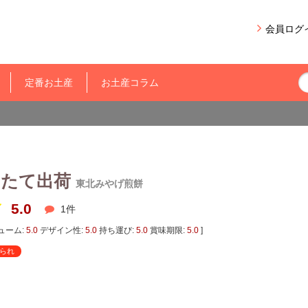
会員ログ
定番お土産
お土産コラム
きたて出荷
東北みやげ煎餅
5.0
1
件
ューム:
5.0
デザイン性:
5.0
持ち運び:
5.0
賞味期限:
5.0
]
られ