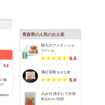
青森県の人気のお土産
晴天のフィナンシェ
ラグノオ
5.0
5.0
薄紅百顆
おきな屋
5.0
生の風
縁の
みみ付 焼きたて出荷
03/14
東北みやげ煎餅