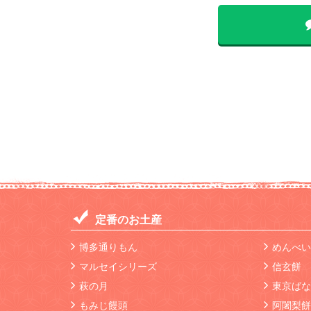
定番のお土産
博多通りもん
めんべい
マルセイシリーズ
信玄餅
萩の月
東京ばな
もみじ饅頭
阿闍梨餅