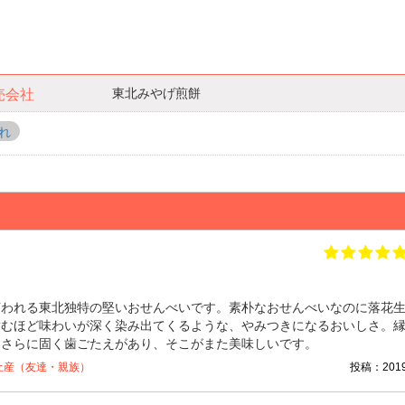
東北みやげ煎餅
売会社
れ
言われる東北独特の堅いおせんべいです。素朴なおせんべいなのに落花
噛むほど味わいが深く染み出てくるような、やみつきになるおいしさ。
はさらに固く歯ごたえがあり、そこがまた美味しいです。
土産（友達・親族）
投稿：2019/