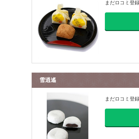
まだロコミ登
雪逍遙
まだロコミ登