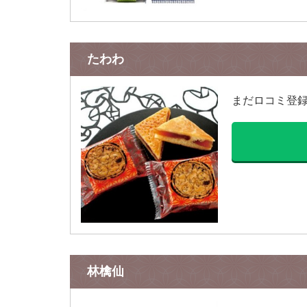
たわわ
まだロコミ登
林檎仙