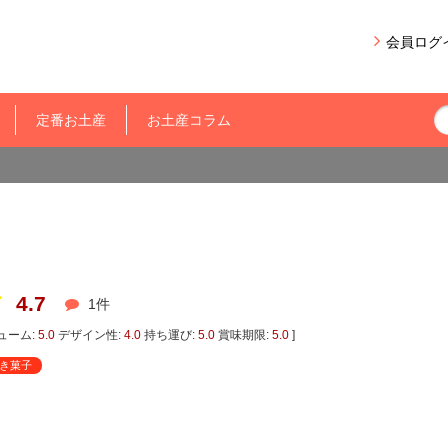
会員ログ
定番お土産
お土産コラム
4.7
1
件
ューム:
5.0
デザイン性:
4.0
持ち運び:
5.0
賞味期限:
5.0
]
き菓子