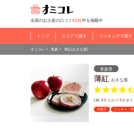
全国のお土産の口コミ
6191
件を掲載中
トップ
エリアで探す
ランキングで探す
オミコレ
>
青森
>
薄紅(おきな屋)
青森県
薄紅
おきな屋
[ 味:
4.0
コスパ:
5.0
ボリ
洋菓子
クッキー・焼