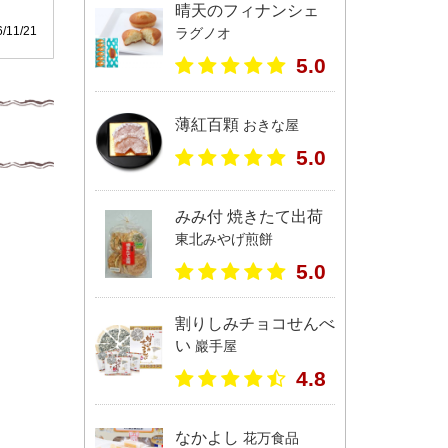
晴天のフィナンシェ
11/21
ラグノオ
5.0
薄紅百顆
おきな屋
5.0
みみ付 焼きたて出荷
東北みやげ煎餅
5.0
割りしみチョコせんべ
い
巖手屋
4.8
なかよし
花万食品