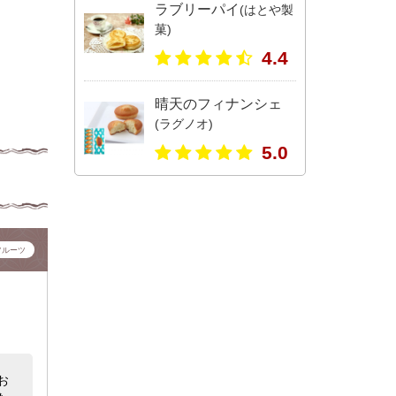
ラブリーパイ
(はとや製
菓)
4.4
晴天のフィナンシェ
(ラグノオ)
5.0
フルーツ
お