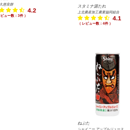
久慈良餅
スタミナ源たれ
4.2
上北農産加工農業協同組合
レビュー数：3件 ）
4.1
（ レビュー数：4件 ）
ねぶた
シャイニー アップルジュース