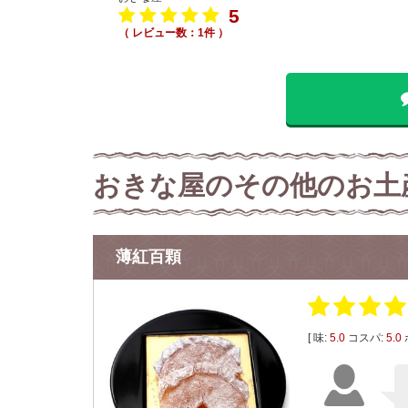
5
（ レビュー数：1件 ）
おきな屋のその他のお土
薄紅百顆
[ 味:
5.0
コスパ:
5.0