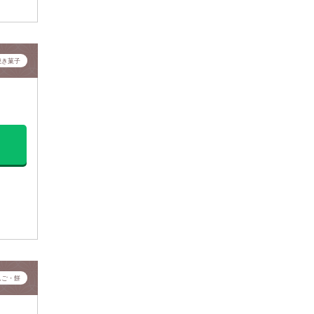
焼き菓子
んご・餅