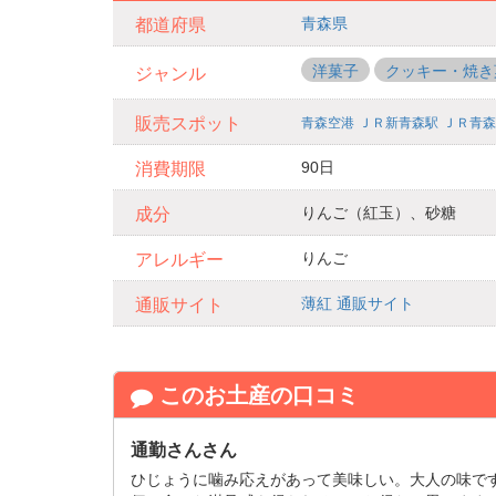
青森県
都道府県
洋菓子
クッキー・焼き
ジャンル
販売スポット
青森空港
ＪＲ新青森駅
ＪＲ青森
90日
消費期限
りんご（紅玉）、砂糖
成分
りんご
アレルギー
薄紅 通販サイト
通販サイト
このお土産の口コミ
通勤さんさん
ひじょうに噛み応えがあって美味しい。大人の味で