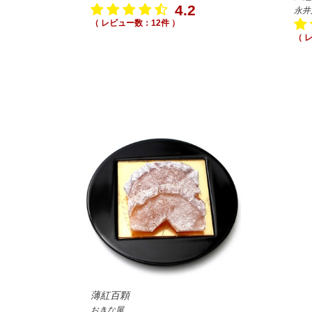
4.2
永井
（ レビュー数：12件 ）
（ 
薄紅百顆
おきな屋