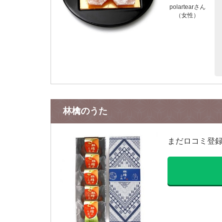
polartearさん
（女性）
林檎のうた
まだロコミ登