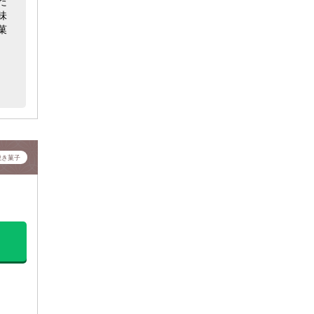
た
味
菓
焼き菓子