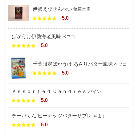
伊勢えびせんべい
亀屋本店
5.0
ばかうけ伊勢海老風味
ベフコ
5.0
千葉限定ばかうけ あさりバター風味
ベフコ
5.0
Ａｓｓｏｒｔｅｄ Ｃａｎｄｉｅｓ
パイン
5.0
チーバくん ピーナッツバターサブレ
やます
5.0