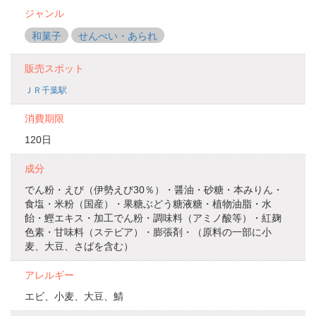
ジャンル
和菓子
せんべい・あられ
販売スポット
ＪＲ千葉駅
消費期限
120日
成分
でん粉・えび（伊勢えび30％）・醤油・砂糖・本みりん・
食塩・米粉（国産）・果糖ぶどう糖液糖・植物油脂・水
飴・鰹エキス・加工でん粉・調味料（アミノ酸等）・紅麹
色素・甘味料（ステビア）・膨張剤・（原料の一部に小
麦、大豆、さばを含む）
アレルギー
エビ、小麦、大豆、鯖