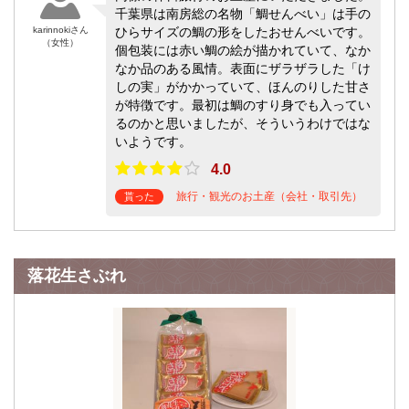
千葉県は南房総の名物「鯛せんべい」は手の
karinnokiさん
ひらサイズの鯛の形をしたおせんべいです。
（女性）
個包装には赤い鯛の絵が描かれていて、なか
なか品のある風情。表面にザラザラした「け
しの実」がかかっていて、ほんのりした甘さ
が特徴です。最初は鯛のすり身でも入ってい
るのかと思いましたが、そういうわけではな
いようです。
4.0
旅行・観光のお土産（会社・取引先）
貰った
落花生さぶれ