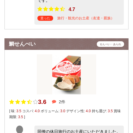
です。
4.7
旅行・観光のお土産（友達・親族）
貰った
鯛せんべい
せんべい・あられ
3.6
2件
[ 味:
3.5
コスパ:
4.0
ボリューム:
3.0
デザイン性:
4.0
持ち運び:
3.5
賞味
期限:
3.5
]
同僚の休日旅行のお土産にいただきました。