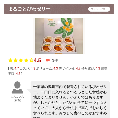
まるごとびわゼリー
プリン・ゼリー
4.5
3件
[ 味:
4.7
コスパ:
4.3
ボリューム:
4.3
デザイン性:
4.7
持ち運び:
4.3
賞味
期限:
4.3
]
千葉県の鴨川市内で製造されているびわゼリ
ー、一口口に入れるとつるっとした食感が心
ふんこさん
地よくたまりません。小ぶりではあります
（女性）
が、しっかりとしたびわが全てに一つずつ入
っていて、大人から子供まで喜んでおいしく
食べられます。冷やして食べるのがおすすめ