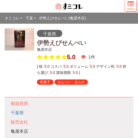
menu
オミコレ
>
千葉
>
伊勢えびせんべい(亀屋本店)
千葉県
伊勢えびせんべい
亀屋本店
5.0
1
件
[ 味:
5.0
コスパ:
5.0
ボリューム:
5.0
デザイン性:
5.0
持
ち運び:
5.0
賞味期限:
5.0
]
和菓子
せんべい・あられ
都道府県
千葉県
販売会社
亀屋本店