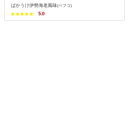
ばかうけ伊勢海老風味
(ベフコ)
5.0