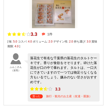
3.3
1件
[ 味:
5.0
コスパ:
4.0
ボリューム:
2.0
デザイン性:
2.0
持ち運び:
3.0
賞味
期限:
4.0
]
落花生で有名な千葉県の落花生のタルトケー
キです。香りが食欲をそそります。砕けた落
ふんこさん
花生が口の中で暴れます。タルトは、一口大
（女性）
にできていますので一つでは物足りなくなる
方もいるでしょう。嫌みのない甘さがおすす
めです。
3.3
旅行・観光のお土産（友達・親族）
貰った