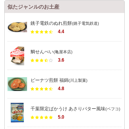
似たジャンルのお土産
銚子電鉄のぬれ煎餅
(銚子電気鉄道)
4.4
鯛せんべい
(亀屋本店)
3.6
ピーナツ煎餅 福錦
(川上製菓)
4.8
千葉限定ばかうけ あさりバター風味
(ベフコ)
5.0