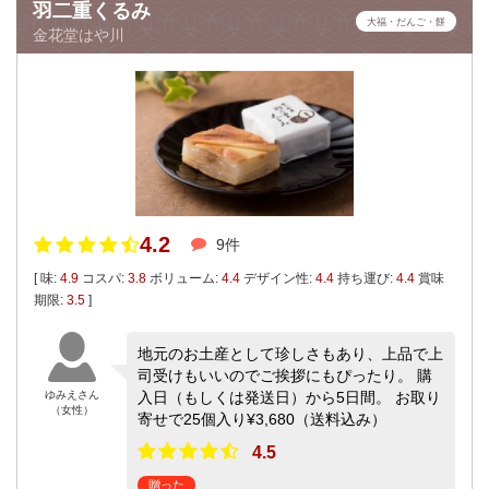
羽二重くるみ
大福・だんご・餅
金花堂はや川
4.2
9件
[ 味:
4.9
コスパ:
3.8
ボリューム:
4.4
デザイン性:
4.4
持ち運び:
4.4
賞味
期限:
3.5
]
地元のお土産として珍しさもあり、上品で上
司受けもいいのでご挨拶にもぴったり。 購
ゆみえさん
入日（もしくは発送日）から5日間。 お取り
（女性）
寄せで25個入り¥3,680（送料込み）
4.5
贈った