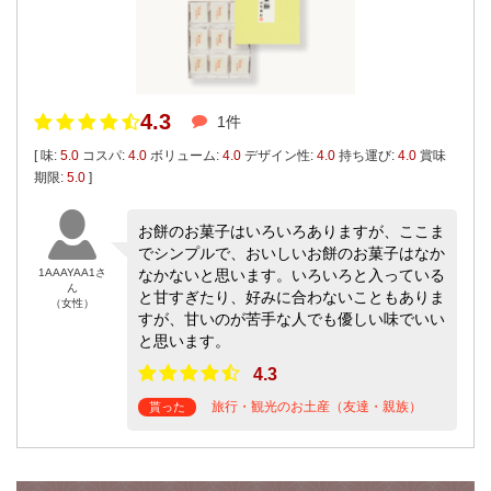
4.3
1件
[ 味:
5.0
コスパ:
4.0
ボリューム:
4.0
デザイン性:
4.0
持ち運び:
4.0
賞味
期限:
5.0
]
お餅のお菓子はいろいろありますが、ここま
でシンプルで、おいしいお餅のお菓子はなか
1AAAYAA1さ
なかないと思います。いろいろと入っている
ん
と甘すぎたり、好みに合わないこともありま
（女性）
すが、甘いのが苦手な人でも優しい味でいい
と思います。
4.3
旅行・観光のお土産（友達・親族）
貰った