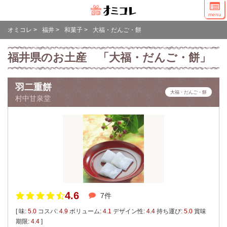
menu
オミコレ
>
福井
>
和菓子
>
大福・だんご・餅
福井県のお土産 「大福・だんご・餅」
羽二重餅
大福・だんご・餅
村中甘泉堂
4.6
7件
[ 味:
5.0
コスパ:
4.9
ボリューム:
4.1
デザイン性:
4.4
持ち運び:
5.0
賞味
期限:
4.4
]