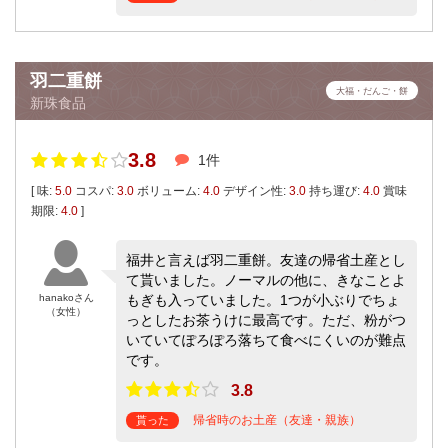
羽二重餅
大福・だんご・餅
新珠食品
3.8
1件
[ 味:
5.0
コスパ:
3.0
ボリューム:
4.0
デザイン性:
3.0
持ち運び:
4.0
賞味
期限:
4.0
]
福井と言えば羽二重餅。友達の帰省土産とし
て貰いました。ノーマルの他に、きなことよ
hanakoさん
もぎも入っていました。1つが小ぶりでちょ
（女性）
っとしたお茶うけに最高です。ただ、粉がつ
いていてぽろぽろ落ちて食べにくいのが難点
です。
3.8
帰省時のお土産（友達・親族）
貰った