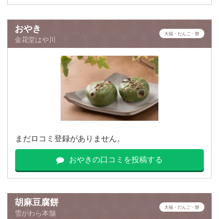
おやき
大福・だんご・餅
金花堂はや川
まだロコミ登録がありません。
おやきの口コミを投稿する
胡麻豆腐餅
大福・だんご・餅
雪がわら本舗