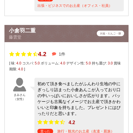
出張・ビジネスでのお土産（オフィス・社員）
小倉羽二重
大福・だんご・餅
藤雲堂
4.2
1件
[ 味:
4.0
コスパ:
5.0
ボリューム:
4.0
デザイン性:
5.0
持ち運び:
3.0
賞味
期限:
4.0
]
初めて頂き食べましたがふんわり生地の中に
ぎっしり詰まった小倉あんこが入っており口
まみさん
の中いっぱいにおいしさが広がります。パッ
（女性）
ケージも古風なイメージでお土産で頂きかわ
いいと印象を持ちました。プレゼントにはぴ
ったりだと思います。
4.2
旅行・観光のお土産（友達・親族）
貰った