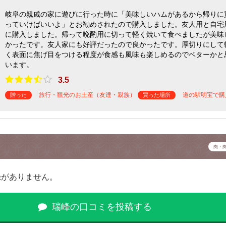
岐阜の親戚の家に遊びに行った時に「美味しいハムがあるから帰りに
っていけばいいよ」とお勧めされたので購入しました。友人用と自宅
に購入しました。帰って晩酌用に切って軽く焼いて食べましたが美味
かったです。友人家にも好評だったので良かったです。厚切りにして
く表面に焦げ目をつける程度が食感も風味も楽しめるのでベターかと
います。
3.5
旅行・観光のお土産（友達・親族）
道の駅明宝で購
贈った
買った場所
肉・
録がありません。
瑞峰の口コミを投稿する