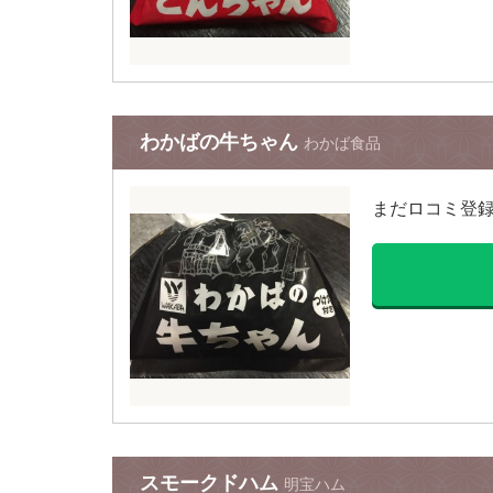
わかばの牛ちゃん
わかば食品
まだロコミ登
スモークドハム
明宝ハム