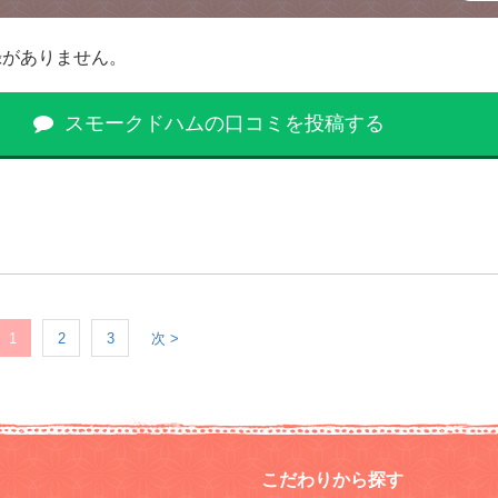
録がありません。
スモークドハムの口コミを投稿する
1
2
3
次 >
こだわりから探す