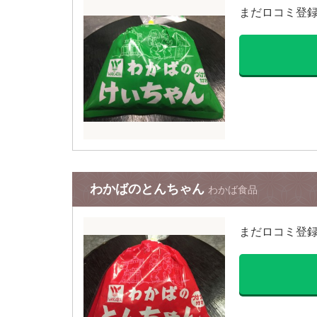
まだロコミ登
わかばのとんちゃん
わかば食品
まだロコミ登