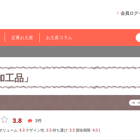
会員ログ
定番お土産
お土産コラム
加工品」
肉・
3.8
3件
ボリューム:
4.3
デザイン性:
3.3
持ち運び:
3.3
賞味期限:
4.0
]