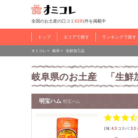
全国のお土産の口コミ
6191
件を掲載中
トップ
エリアで探す
ランキングで探す
オミコレ
>
岐阜
>
生鮮加工品
岐阜県のお土産 「生鮮
明宝ハム
明宝ハム
[ 味:
4.3
コスパ:
3.3