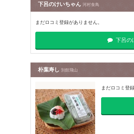
下呂のけいちゃん
河村食鳥
まだロコミ登録がありません。
下呂の
朴葉寿し
別館飛山
まだロコミ登