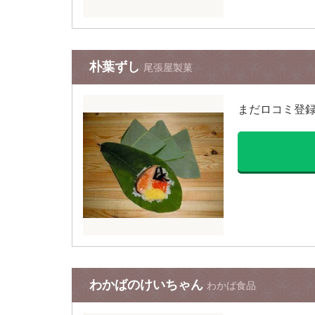
朴葉ずし
尾張屋製菓
まだロコミ登
わかばのけいちゃん
わかば食品