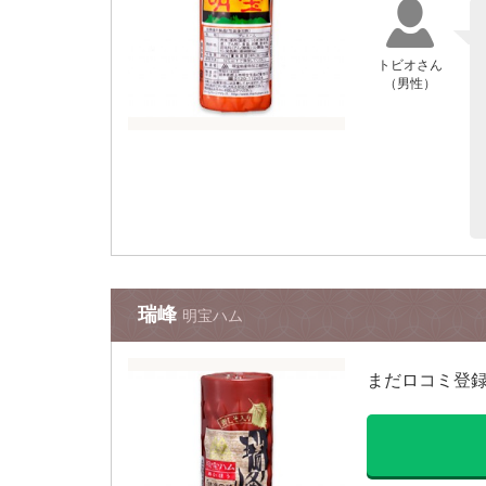
トビオさん
（男性）
瑞峰
明宝ハム
まだロコミ登