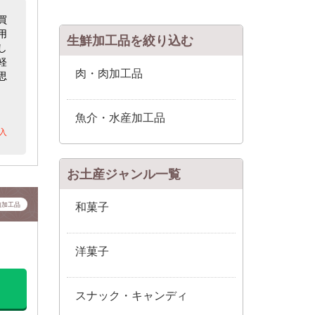
買
用
生鮮加工品を絞り込む
し
軽
肉・肉加工品
思
魚介・水産加工品
入
お土産ジャンル一覧
肉加工品
和菓子
洋菓子
スナック・キャンディ