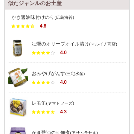
似たジャンルのお土産
かき醤油味付けのり
(広島海苔)
4.8
牡蠣のオリーブオイル漬け
(マルイチ商店)
4.0
おみやげがんす
(三宅水産)
4.0
レモ缶
(ヤマトフーズ)
4.3
かき醤油のり佃煮
(アサムラサキ)