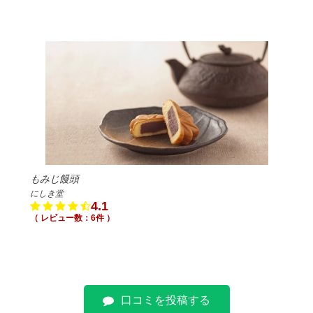
もみじ饅頭
にしき堂
4.1
（ レビュー数：6件 ）
口コミを投稿する