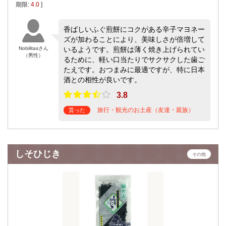
期限:
4.0
]
香ばしいふぐ煎餅にコクがある辛子マヨネー
ズが加わることにより、美味しさが倍増して
Nobilitasさん
いるようです。煎餅は薄く焼き上げられてい
（男性）
るために、軽い口当たりでサクサクした歯ご
たえです。おつまみに最適ですが、特に日本
酒との相性が良いです。
3.8
旅行・観光のお土産（友達・親族）
貰った
しそひじき
その他