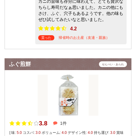
カニの旨味も存分に味わえて、とても贅沢な
ちらし寿司だなぁ思いました。カニの他にも
さけ、ふぐ、穴子もあるようです。他の味も
ぜひ試してみたいなと思いました。
4.2
帰省時のお土産（友達・親族）
貰った
ふぐ煎餅
せんべい・あられ
3.8
1件
[ 味:
5.0
コスパ:
3.0
ボリューム:
4.0
デザイン性:
4.0
持ち運び:
3.0
賞味