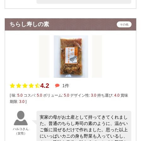
ちらし寿しの素
その他
4.2
1件
[ 味:
5.0
コスパ:
5.0
ボリューム:
5.0
デザイン性:
3.0
持ち運び:
4.0
賞味
期限:
3.0
]
実家の母がお土産として持ってきてくれまし
た。普通のちらし寿司の素のように、温かい
ハルコさん
ご飯に混ぜるだけで作れました。思った以上
（女性）
にいっぱいカニの身も野菜も入っているし、