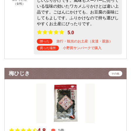
しいふりかけです。風味もスーパーに売って
（女性）
いる塩味の効いたワカメふりかけとは違い上
品です。ごはんにかけても、お豆腐の薬味に
してもよしです。ふりかけなので持ち運びし
やすくお土産にぴったりです。
5.0
旅行・観光のお土産（友達・親族）
贈った
小野田サンパークで購入
買った場所
梅ひじき
その他
4.8
1件