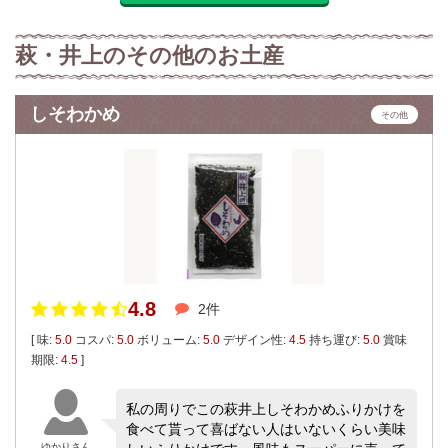
萩・井上のその他のお土産
しそわかめ
その他
4.8
2件
[ 味:
5.0
コスパ:
5.0
ボリューム:
5.0
デザイン性:
4.5
持ち運び:
5.0
賞味
期限:
4.5
]
私の周りでこの萩井上しそわかめふりかけを
食べて貰って喜ばない人はいないくらい美味
ゆかりさん