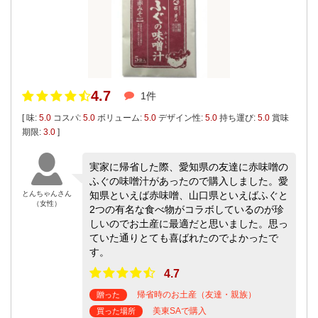
4.7
1件
[ 味:
5.0
コスパ:
5.0
ボリューム:
5.0
デザイン性:
5.0
持ち運び:
5.0
賞味
期限:
3.0
]
実家に帰省した際、愛知県の友達に赤味噌の
ふぐの味噌汁があったので購入しました。愛
とんちゃんさん
知県といえば赤味噌、山口県といえばふぐと
（女性）
2つの有名な食べ物がコラボしているのが珍
しいのでお土産に最適だと思いました。思っ
ていた通りとても喜ばれたのでよかったで
す。
4.7
帰省時のお土産（友達・親族）
贈った
美東SAで購入
買った場所