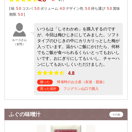
[ 味:
5.0
コスパ:
5.0
ボリューム:
4.0
デザイン性:
5.0
持ち運び:
5.0
賞味
期限:
5.0
]
いつもは「しそわかめ」を購入するのです
が、今回は梅ひじきにしてみました。ソフト
ルーコさん
タイプのひじきの中にカリカリっとした梅が
（女性）
入っています。温かいご飯にかけたら、何杯
でもご飯が食べられるくらいとってもおいし
いです。おにぎりにしてもいいし、チャーハ
ンにしてもおいしくいただけました。
4.8
帰省時のお土産（友達・親族）
贈った
フジグラン山口で購入
買った場所
ふぐの味噌汁
その他