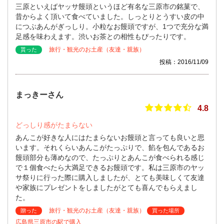
三原といえばヤッサ饅頭というほど有名な三原市の銘菓で、
昔からよく頂いて食べていました。しっとりとうすい皮の中
につぶあんがぎっしり。小粒なお饅頭ですが、1つで充分な満
足感を味わえます。渋いお茶との相性もぴったりです。
旅行・観光のお土産（友達・親族）
貰った
投稿：2016/11/09
まっきーさん
4.8
どっしり感がたまらない
あんこが好きな人にはたまらないお饅頭と言っても良いと思
います。それくらいあんこがたっぷりで、餡を包んであるお
饅頭部分も薄めなので、たっぷりとあんこが食べられる感じ
で１個食べたら大満足できるお饅頭です。私は三原市のヤッ
サ祭りに行った際に購入しましたが、とても美味しくて友達
や家族にプレゼントをしましたがとても喜んでもらえまし
た。
旅行・観光のお土産（友達・親族）
贈った
買った場所
広島県三原市の駅で購入