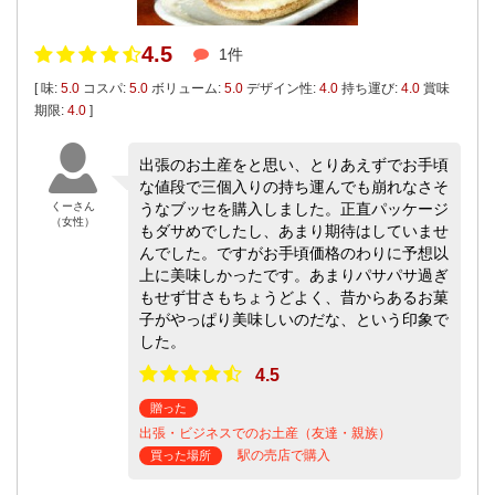
4.5
1件
[ 味:
5.0
コスパ:
5.0
ボリューム:
5.0
デザイン性:
4.0
持ち運び:
4.0
賞味
期限:
4.0
]
出張のお土産をと思い、とりあえずでお手頃
な値段で三個入りの持ち運んでも崩れなさそ
くーさん
うなブッセを購入しました。正直パッケージ
（女性）
もダサめでしたし、あまり期待はしていませ
んでした。ですがお手頃価格のわりに予想以
上に美味しかったです。あまりパサパサ過ぎ
もせず甘さもちょうどよく、昔からあるお菓
子がやっぱり美味しいのだな、という印象で
した。
4.5
贈った
出張・ビジネスでのお土産（友達・親族）
駅の売店で購入
買った場所