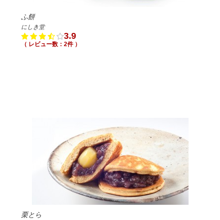
ふ餅
にしき堂
3.9
（ レビュー数：2件 ）
栗とら