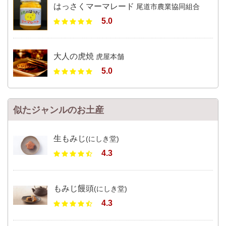
はっさくマーマレード
尾道市農業協同組合
5.0
大人の虎焼
虎屋本舗
5.0
似たジャンルのお土産
生もみじ
(にしき堂)
4.3
もみじ饅頭
(にしき堂)
4.3