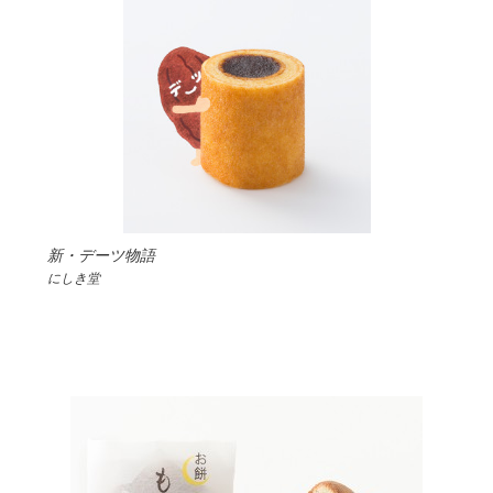
新・デーツ物語
にしき堂