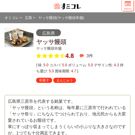
menu
オミコレ
>
広島
>
ヤッサ饅頭(ヤッサ饅頭本舗)
広島県
ヤッサ饅頭
ヤッサ饅頭本舗
4.8
3
件
[ 味:
5.0
コスパ:
5.0
ボリューム:
5.0
デザイン性:
4.3
持
ち運び:
5.0
賞味期限:
4.7
]
和菓子
まんじゅう
広島県三原市を代表する銘菓です。
「ヤッサ饅頭」という名称は、毎年夏に三原市で行われている
「ヤッサ祭り」にちなんでつけられており、地元民からも大変
愛されているお饅頭です。
掌にすっぽり収まってしまうくらいの小ぶりな大きさなのです
が、1つでも十分満足できます。