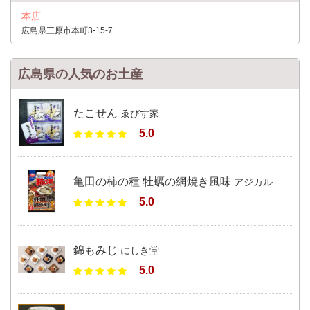
本店
広島県三原市本町3-15-7
広島県の人気のお土産
たこせん
ゑびす家
5.0
亀田の柿の種 牡蠣の網焼き風味
アジカル
5.0
錦もみじ
にしき堂
5.0