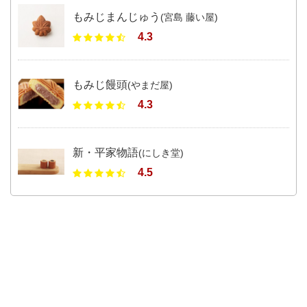
もみじまんじゅう
(宮島 藤い屋)
4.3
もみじ饅頭
(やまだ屋)
4.3
新・平家物語
(にしき堂)
4.5