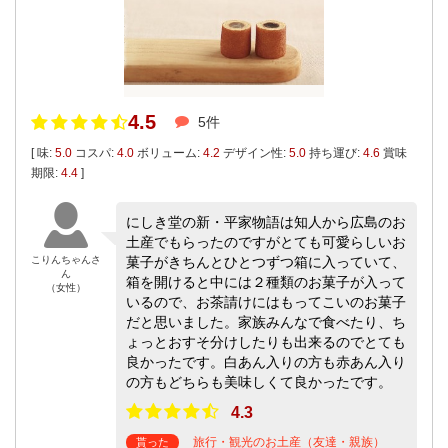
4.5
5件
[ 味:
5.0
コスパ:
4.0
ボリューム:
4.2
デザイン性:
5.0
持ち運び:
4.6
賞味
期限:
4.4
]
にしき堂の新・平家物語は知人から広島のお
土産でもらったのですがとても可愛らしいお
こりんちゃんさ
菓子がきちんとひとつずつ箱に入っていて、
ん
箱を開けると中には２種類のお菓子が入って
（女性）
いるので、お茶請けにはもってこいのお菓子
だと思いました。家族みんなで食べたり、ち
ょっとおすそ分けしたりも出来るのでとても
良かったです。白あん入りの方も赤あん入り
の方もどちらも美味しくて良かったです。
4.3
旅行・観光のお土産（友達・親族）
貰った