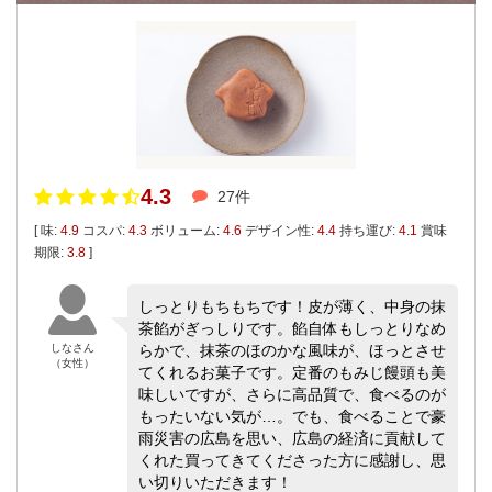
4.3
27件
[ 味:
4.9
コスパ:
4.3
ボリューム:
4.6
デザイン性:
4.4
持ち運び:
4.1
賞味
期限:
3.8
]
しっとりもちもちです！皮が薄く、中身の抹
茶餡がぎっしりです。餡自体もしっとりなめ
しなさん
らかで、抹茶のほのかな風味が、ほっとさせ
（女性）
てくれるお菓子です。定番のもみじ饅頭も美
味しいですが、さらに高品質で、食べるのが
もったいない気が…。でも、食べることで豪
雨災害の広島を思い、広島の経済に貢献して
くれた買ってきてくださった方に感謝し、思
い切りいただきます！