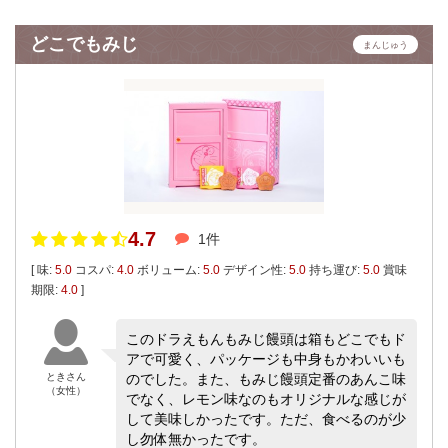
どこでもみじ
まんじゅう
4.7
1件
[ 味:
5.0
コスパ:
4.0
ボリューム:
5.0
デザイン性:
5.0
持ち運び:
5.0
賞味
期限:
4.0
]
このドラえもんもみじ饅頭は箱もどこでもド
アで可愛く、パッケージも中身もかわいいも
ときさん
のでした。また、もみじ饅頭定番のあんこ味
（女性）
でなく、レモン味なのもオリジナルな感じが
して美味しかったです。ただ、食べるのが少
し勿体無かったです。