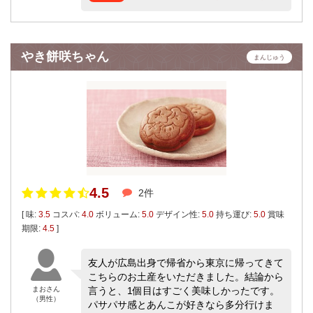
やき餅咲ちゃん
まんじゅう
4.5
2件
[ 味:
3.5
コスパ:
4.0
ボリューム:
5.0
デザイン性:
5.0
持ち運び:
5.0
賞味
期限:
4.5
]
友人が広島出身で帰省から東京に帰ってきて
こちらのお土産をいただきました。結論から
まおさん
言うと、1個目はすごく美味しかったです。
（男性）
パサパサ感とあんこが好きなら多分行けま