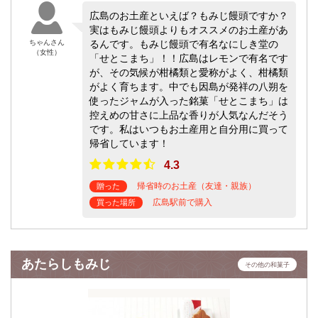
広島のお土産といえば？もみじ饅頭ですか？
実はもみじ饅頭よりもオススメのお土産があ
ちゃんさん
るんです。もみじ饅頭で有名なにしき堂の
（女性）
「せとこまち」！！広島はレモンで有名です
が、その気候が柑橘類と愛称がよく、柑橘類
がよく育ちます。中でも因島が発祥の八朔を
使ったジャムが入った銘菓「せとこまち」は
控えめの甘さに上品な香りが人気なんだそう
です。私はいつもお土産用と自分用に買って
帰省しています！
4.3
帰省時のお土産（友達・親族）
贈った
広島駅前で購入
買った場所
あたらしもみじ
その他の和菓子