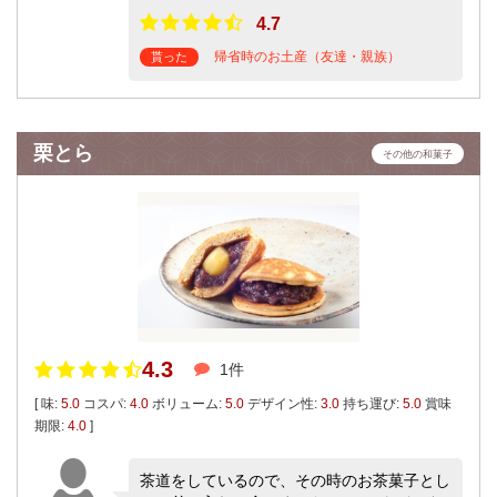
4.7
帰省時のお土産（友達・親族）
貰った
栗とら
その他の和菓子
4.3
1件
[ 味:
5.0
コスパ:
4.0
ボリューム:
5.0
デザイン性:
3.0
持ち運び:
5.0
賞味
期限:
4.0
]
茶道をしているので、その時のお茶菓子とし