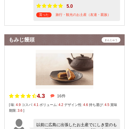
5.0
旅行・観光のお土産（友達・親族）
貰った
もみじ饅頭
まんじゅう
4.3
16件
[ 味:
4.9
コスパ:
4.1
ボリューム:
4.2
デザイン性:
4.6
持ち運び:
4.5
賞味
期限:
3.6
]
以前に広島に出張したお土産でにしき堂のも