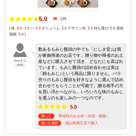
5.0
1件
[ 味:
5.0
コスパ:
5.0
ボリューム:
5.0
デザイン性:
5.0
持ち運び:
5.0
賞味
期限:
5.0
]
数あるもみじ饅頭の中でも「にしき堂｣は我
が家御用達のお店です。贈り物や帰省のお土
keroさん
産などに購入させて頂き、どなたにも喜ばれ
（女性）
ています。もみじ饅頭の詰め合わせは実は
「錦もみじ｣という商品に限りません。バラ
売りのもみじ饅頭を好きなように選んで詰め
合わせてもらうことが可能で、贈る相手の方
を思い浮かべながら、いろいろな味のもみじ
を選ぶのも楽しみの一つなのです。
5.0
帰省時のお土産（友達・親族）
贈った
福山南蔵王店で購入
買った場所