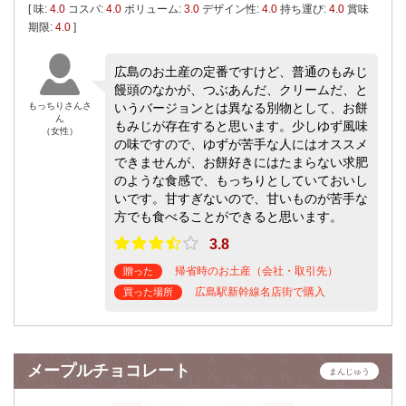
[ 味:
4.0
コスパ:
4.0
ボリューム:
3.0
デザイン性:
4.0
持ち運び:
4.0
賞味
期限:
4.0
]
広島のお土産の定番ですけど、普通のもみじ
饅頭のなかが、つぶあんだ、クリームだ、と
もっちりさんさ
いうバージョンとは異なる別物として、お餅
ん
もみじが存在すると思います。少しゆず風味
（女性）
の味ですので、ゆずが苦手な人にはオススメ
できませんが、お餅好きにはたまらない求肥
のような食感で、もっちりとしていておいし
いです。甘すぎないので、甘いものが苦手な
方でも食べることができると思います。
3.8
帰省時のお土産（会社・取引先）
贈った
広島駅新幹線名店街で購入
買った場所
メープルチョコレート
まんじゅう