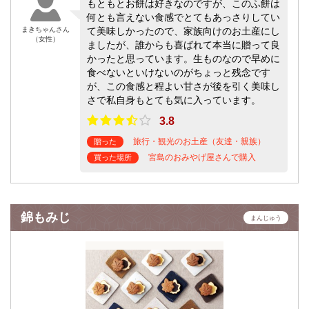
もともとお餅は好きなのですが、このふ餅は
何とも言えない食感でとてもあっさりしてい
まきちゃんさん
て美味しかったので、家族向けのお土産にし
（女性）
ましたが、誰からも喜ばれて本当に贈って良
かったと思っています。生ものなので早めに
食べないといけないのがちょっと残念です
が、この食感と程よい甘さが後を引く美味し
さで私自身もとても気に入っています。
3.8
旅行・観光のお土産（友達・親族）
贈った
宮島のおみやげ屋さんで購入
買った場所
錦もみじ
まんじゅう