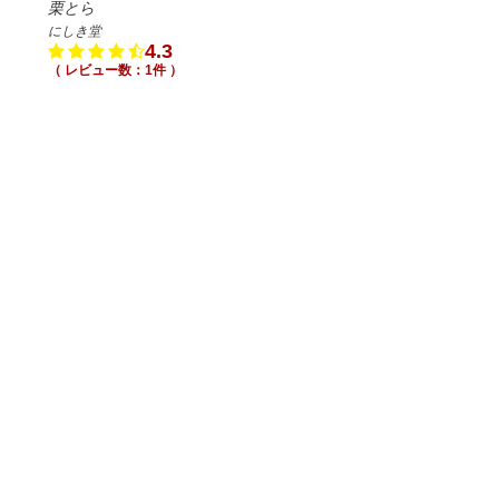
栗とら
にしき堂
4.3
（ レビュー数：1件 ）