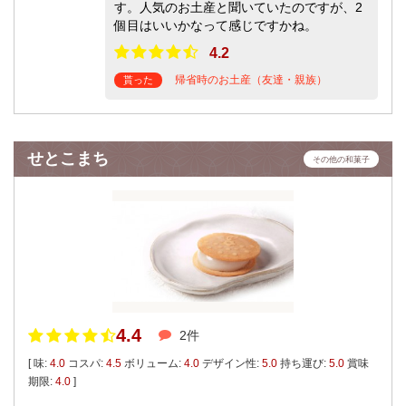
す。人気のお土産と聞いていたのですが、2
個目はいいかなって感じですかね。
4.2
帰省時のお土産（友達・親族）
貰った
せとこまち
その他の和菓子
4.4
2件
[ 味:
4.0
コスパ:
4.5
ボリューム:
4.0
デザイン性:
5.0
持ち運び:
5.0
賞味
期限:
4.0
]