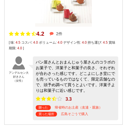
4.2
2件
[ 味:
4.5
コスパ:
4.0
ボリューム:
4.0
デザイン性:
4.0
持ち運び:
4.5
賞味
期限:
4.0
]
パン屋さんとおまんじゅう屋さんのコラボの
お菓子で、洋菓子と和菓子の良さ、それぞれ
アンデルセン大
が合わさった感じです。どこよにしき堂にで
好きさん
も売っているものではなくて、限定店舗なの
（女性）
で、頭予め調べて買うとよいです。洋菓子よ
りは和菓子に近い感じです。
3.3
帰省時のお土産（友達・親族）
贈った
広島そごうで購入
買った場所