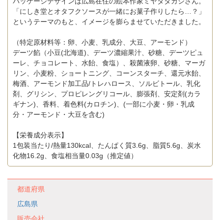
パッケージデザインは広島在住の絵本作家ミヤタタカシさん。
「にしき堂とオタフクソースが一緒にお菓子作りしたら…？」
というテーマのもと、イメージを膨らませていただきました。
（特定原材料等：卵、小麦、乳成分、大豆、アーモンド）
デーツ餡（小豆(北海道)、デーツ濃縮果汁、砂糖、デーツピュ
ーレ、チョコレート、水飴、食塩）、殺菌液卵、砂糖、マーガ
リン、小麦粉、ショートニング、コーンスターチ、還元水飴、
梅酒、アーモンド加工品/トレハロース、ソルビトール、乳化
剤、グリシン、プロピレングリコール、膨張剤、安定剤(カラ
ギナン)、香料、着色料(カロチン)、(一部に小麦・卵・乳成
分・アーモンド・大豆を含む)
【栄養成分表示】
1包装当たり/熱量130kcal、たんぱく質3.6g、脂質5.6g、炭水
化物16.2g、食塩相当量0.03g（推定値）
都道府県
広島県
販売会社