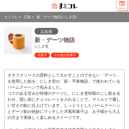
menu
オミコレ
>
広島
>
新・デーツ物語(にしき堂)
広島県
新・デーツ物語
にしき堂
洋菓子
その他の洋菓子
オタフクソースの原料として欠かすことのできない「デーツ」
を使用した餡を、にしき堂の「新・平家物語」で使われている
バームクーヘンで包みました。
コクのある甘みが特徴のデーツに、にしき堂特製のこし餡を合
わせ、隠し味にチョコレートを入れることで、マイルドで優し
い甘さの餡に仕上げています。しっとりとしたバームクーヘン
とデーツ餡が絶妙にマッチした洋風和菓子は、お子様から大人
の方まで美味しく楽しめるスイーツです。