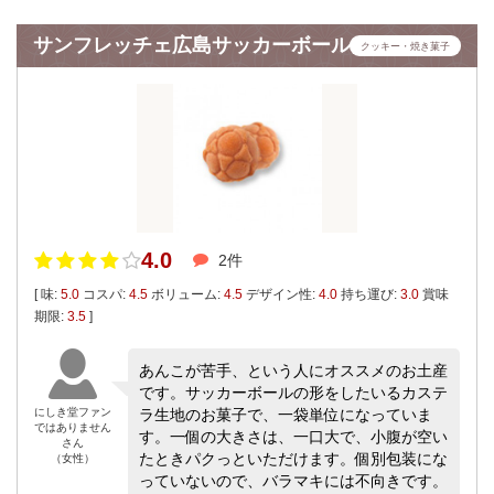
サンフレッチェ広島サッカーボール
クッキー・焼き菓子
4.0
2件
[ 味:
5.0
コスパ:
4.5
ボリューム:
4.5
デザイン性:
4.0
持ち運び:
3.0
賞味
期限:
3.5
]
あんこが苦手、という人にオススメのお土産
です。サッカーボールの形をしたいるカステ
にしき堂ファン
ラ生地のお菓子で、一袋単位になっていま
ではありません
す。一個の大きさは、一口大で、小腹が空い
さん
たときパクっといただけます。個別包装にな
（女性）
っていないので、バラマキには不向きです。