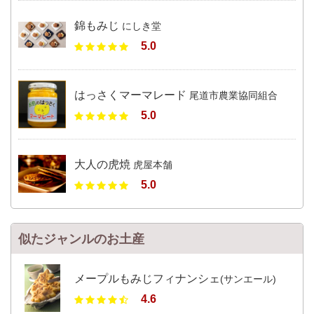
錦もみじ
にしき堂
5.0
はっさくマーマレード
尾道市農業協同組合
5.0
大人の虎焼
虎屋本舗
5.0
似たジャンルのお土産
メープルもみじフィナンシェ
(サンエール)
4.6