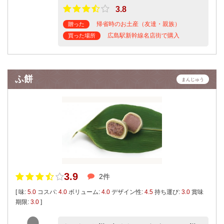
3.8
帰省時のお土産（友達・親族）
贈った
広島駅新幹線名店街で購入
買った場所
ふ餅
まんじゅう
3.9
2件
[ 味:
5.0
コスパ:
4.0
ボリューム:
4.0
デザイン性:
4.5
持ち運び:
3.0
賞味
期限:
3.0
]