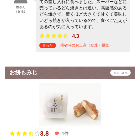
ての差し入れに食べました。スーパーなどに
雅さん
売っているどら焼きとは違い、高級感のある
（女性）
どら焼きで、驚くほど大きくて甘くて美味し
いどら焼きが入っているので、食べごたえが
あるのが気に入っています。
4.3
帰省時のお土産（友達・親族）
貰った
お餅もみじ
まんじゅう
3.8
1件