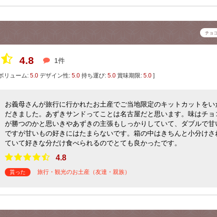
チョ
4.8
1件
ボリューム:
5.0
デザイン性:
5.0
持ち運び:
5.0
賞味期限:
5.0
]
お義母さんが旅行に行かれたお土産でご当地限定のキットカットをい
だきました。あずきサンドってことは名古屋だと思います。味はチョ
が勝つのかと思いきやあずきの主張もしっかりしていて、ダブルで甘
ですが甘いもの好きにはたまらないです。箱の中はきちんと小分けさ
ていて好きな分だけ食べられるのでとても良かったです。
4.8
旅行・観光のお土産（友達・親族）
貰った