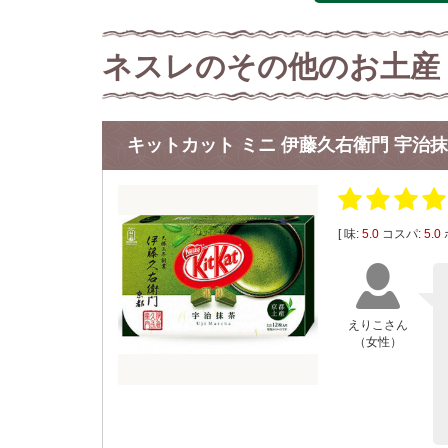
ネスレのその他のお土産
キットカット ミニ 伊藤久右衛門 宇治
[ 味:
5.0
コスパ:
5.0
えりこさん
（女性）