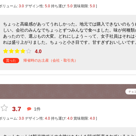
ボリューム:
3.0
デザイン性:
5.0
持ち運び:
5.0
賞味期限:
5.0
]
ちょっと高級感があってうれしかった。地元では購入できないのもう
しい。会社のみんなでちょっとずつみんなで食べました。味が何種類
あったので、選ぶもの大変。どれにしよう～って、女子社員はそれは
れは盛り上がりました。ちょっと小さ目です。甘すぎずおいしいです
4.0
帰省時のお土産（会社・取引先）
貰った
チョ
3.7
1件
ボリューム:
3.0
デザイン性:
4.0
持ち運び:
4.0
賞味期限:
4.0
]