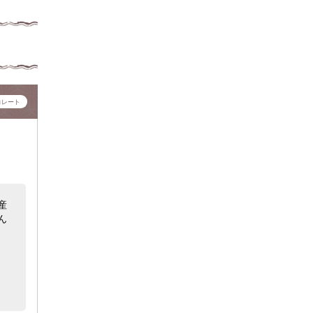
コレート
産
ん