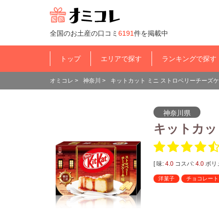
全国のお土産の口コミ
6191
件を掲載中
トップ
エリアで探す
ランキングで探す
オミコレ
>
神奈川
>
キットカット ミニ ストロベリーチーズケ
神奈川県
キットカッ
[ 味:
4.0
コスパ:
4.0
ボリ
洋菓子
チョコレート