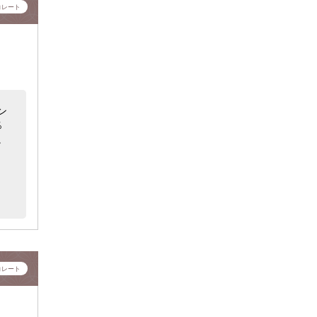
コレート
ン
％
。
コレート