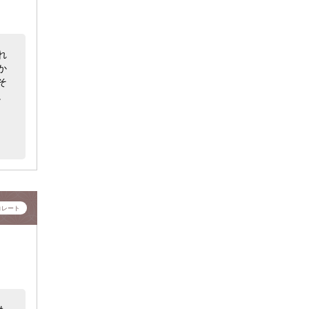
れ
か
そ
。
コレート