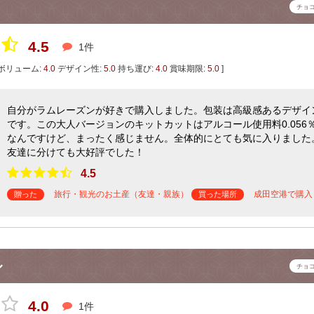
チョ
4.5
1件
ボリューム:
4.0
デザイン性:
5.0
持ち運び:
4.0
賞味期限:
5.0
]
自分がラムレーズンが好きで購入しました。包装は高級感あるデザイ
です。この大人バージョンのキットカットはアルコール使用料0.056
なんですけど、まったく感じません。全体的にとても気に入りました
友達に分けても大好評でした！
4.5
旅行・観光のお土産（友達・親族）
成田空港で購入
贈った
買った場所
ル
チョ
4.0
1件