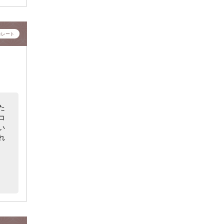
コレート
た
コ
い
れ