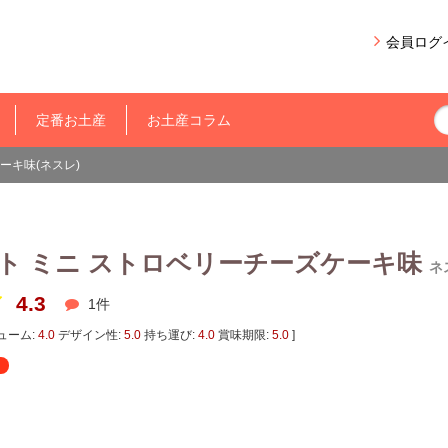
会員ログ
定番お土産
お土産コラム
ーキ味(ネスレ)
ト ミニ ストロベリーチーズケーキ味
ネ
4.3
1
件
ューム:
4.0
デザイン性:
5.0
持ち運び:
4.0
賞味期限:
5.0
]