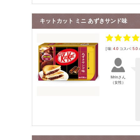
キットカット ミニ あずきサンド味
[ 味:
4.0
コスパ:
5.0
Mrinさん
（女性）