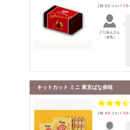
[ 味:
5.0
コスパ:
1.0
どりあんさん
（女性）
キットカット ミニ 東京ばな奈味
[ 味:
4.0
コスパ:
3.0