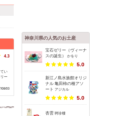
神奈川県の人気のお土産
宝石ゼリー（ヴィーナ
スの誕生）
4.3
かをり
5.0
ってい
ベリー
新江ノ島水族館オリジ
ナル 亀田柿の種アソ
08/03
ート
アジカル
5.0
杏雲
聘珍樓