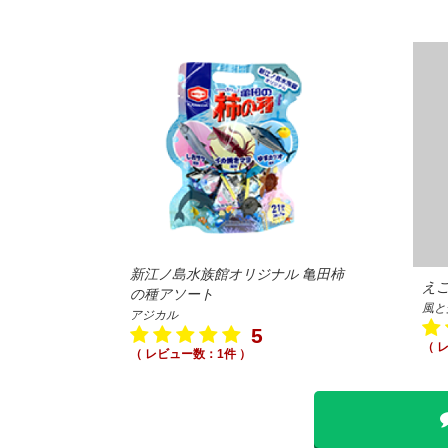
新江ノ島水族館オリジナル 亀田柿
え
の種アソート
風と
アジカル
5
（ 
（ レビュー数：1件 ）