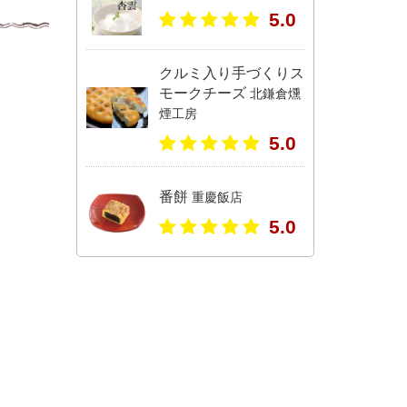
5.0
クルミ入り手づくりス
モークチーズ
北鎌倉燻
煙工房
5.0
番餅
重慶飯店
5.0