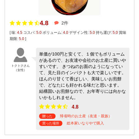
4.8
2件
[ 味:
4.5
コスパ:
5.0
ボリューム:
4.0
デザイン性:
5.0
持ち運び:
5.0
賞味
期限:
5.0
]
単価が100円と安くて、１個でもボリューム
があるので、お友達や会社のお土産に買いや
トクトクさん
すいです。 きつねのお面のようになってい
（女性）
て、見た目のインパクトも大で楽しいです。
ほんのり甘くて香ばしい、美味しいお煎餅
で、どなたにも好かれる味だと思います。
結構固いお煎餅なので、お年寄りには向かな
いかもしれません。
4.8
帰省時のお土産（友達・親族）
贈った
総本家いなりやで購入
買った場所