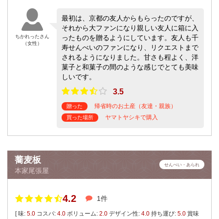
最初は、京都の友人からもらったのですが、
それから大ファンになり親しい友人に箱に入
ちかれったさん
ったものを贈るようにしています。友人も千
（女性）
寿せんべいのファンになり、リクエストまで
されるようになりました。甘さも程よく、洋
菓子と和菓子の間のような感じでとても美味
しいです。
3.5
帰省時のお土産（友達・親族）
贈った
ヤマトヤシキで購入
買った場所
蕎麦板
せんべい・あられ
本家尾張屋
4.2
1件
[ 味:
5.0
コスパ:
4.0
ボリューム:
2.0
デザイン性:
4.0
持ち運び:
5.0
賞味