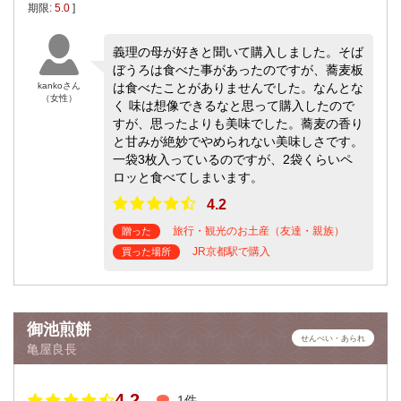
期限:
5.0
]
義理の母が好きと聞いて購入しました。そば
ぼうろは食べた事があったのですが、蕎麦板
kankoさん
は食べたことがありませんでした。なんとな
（女性）
く 味は想像できるなと思って購入したので
すが、思ったよりも美味でした。蕎麦の香り
と甘みが絶妙でやめられない美味しさです。
一袋3枚入っているのですが、2袋くらいペ
ロッと食べてしまいます。
4.2
旅行・観光のお土産（友達・親族）
贈った
JR京都駅で購入
買った場所
御池煎餅
せんべい・あられ
亀屋良長
4.2
1件