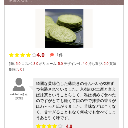
4.0
1件
[ 味:
5.0
コスパ:
3.0
ボリューム:
5.0
デザイン性:
4.0
持ち運び:
2.0
賞味
期限:
5.0
]
綺麗な黄緑色した薄焼きのせんべいが2枚ず
つ包装されていました。京都のお土産と言え
sakibabaさん
ば抹茶ということらしく、私は初めて食べた
（女性）
のですがとても軽くて口の中で抹茶の香りが
ほわ～っと広がりました。苦味などは全くな
く、甘すぎることもなく何枚でも食べてしま
うあと引く味です。
4.0