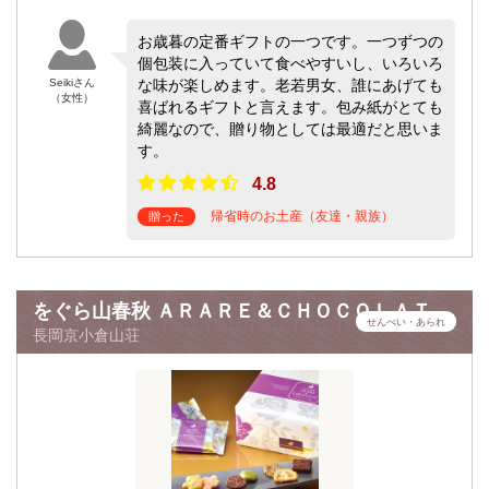
お歳暮の定番ギフトの一つです。一つずつの
個包装に入っていて食べやすいし、いろいろ
Seikiさん
な味が楽しめます。老若男女、誰にあげても
（女性）
喜ばれるギフトと言えます。包み紙がとても
綺麗なので、贈り物としては最適だと思いま
す。
4.8
帰省時のお土産（友達・親族）
贈った
をぐら山春秋 ＡＲＡＲＥ＆ＣＨＯＣＯＬＡＴ
せんべい・あられ
長岡京小倉山荘