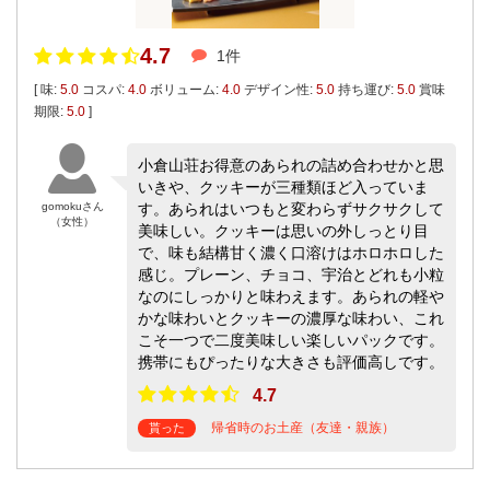
4.7
1件
[ 味:
5.0
コスパ:
4.0
ボリューム:
4.0
デザイン性:
5.0
持ち運び:
5.0
賞味
期限:
5.0
]
小倉山荘お得意のあられの詰め合わせかと思
いきや、クッキーが三種類ほど入っていま
gomokuさん
す。あられはいつもと変わらずサクサクして
（女性）
美味しい。クッキーは思いの外しっとり目
で、味も結構甘く濃く口溶けはホロホロした
感じ。プレーン、チョコ、宇治とどれも小粒
なのにしっかりと味わえます。あられの軽や
かな味わいとクッキーの濃厚な味わい、これ
こそ一つで二度美味しい楽しいパックです。
携帯にもぴったりな大きさも評価高しです。
4.7
帰省時のお土産（友達・親族）
貰った