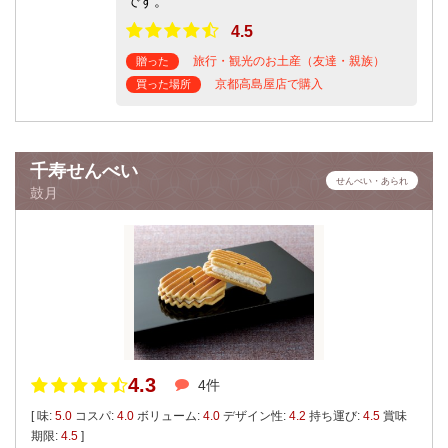
です。
4.5
旅行・観光のお土産（友達・親族）
贈った
京都高島屋店で購入
買った場所
千寿せんべい
せんべい・あられ
鼓月
4.3
4件
[ 味:
5.0
コスパ:
4.0
ボリューム:
4.0
デザイン性:
4.2
持ち運び:
4.5
賞味
期限:
4.5
]