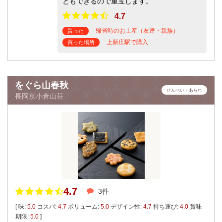
ともできるので重宝します。
4.7
帰省時のお土産（友達・親族）
貰った
上新庄駅で購入
買った場所
をぐら山春秋
せんべい・あられ
長岡京小倉山荘
4.7
3件
[ 味:
5.0
コスパ:
4.7
ボリューム:
5.0
デザイン性:
4.7
持ち運び:
4.0
賞味
期限:
5.0
]