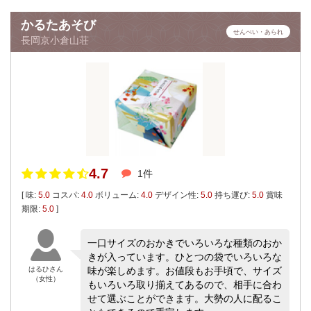
かるたあそび
せんべい・あられ
長岡京小倉山荘
4.7
1件
[ 味:
5.0
コスパ:
4.0
ボリューム:
4.0
デザイン性:
5.0
持ち運び:
5.0
賞味
期限:
5.0
]
一口サイズのおかきでいろいろな種類のおか
きが入っています。ひとつの袋でいろいろな
はるひさん
味が楽しめます。お値段もお手頃で、サイズ
（女性）
もいろいろ取り揃えてあるので、相手に合わ
せて選ぶことができます。大勢の人に配るこ