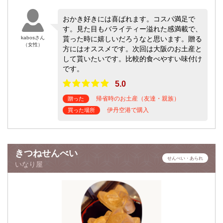
おかき好きには喜ばれます。コスパ満足で
す。見た目もバライティー溢れた感満載で、
kabosさん
貰った時に嬉しいだろうなと思います。贈る
（女性）
方にはオススメです。次回は大阪のお土産と
して貰いたいです。比較的食べやすい味付け
です。
5.0
帰省時のお土産（友達・親族）
贈った
伊丹空港で購入
買った場所
きつねせんべい
せんべい・あられ
いなり屋