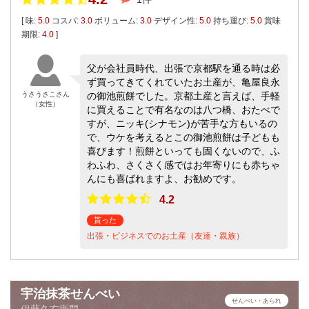
[ 味:
5.0
コスパ:
3.0
ボリューム:
3.0
デザイン性:
5.0
持ち運び:
5.0
賞味
期限:
4.0
]
父が会社員時代、出張で京都駅を通る時は必
ず買ってきてくれていたお土産が、亀屋良永
うさうさこさん
の御池煎餅でした。京都土産と言えば、手軽
（女性）
に買えることで有名なのは八つ橋、おたべで
すが、ニッキ(シナモン)が苦手な方もいるの
で、ウケを考えるとこの御池煎餅は子どもも
喜びます！煎餅といっても固くないので、ふ
わふわ、さくさく感ではお年寄りにも赤ちゃ
んにも喜ばれますよ、お勧めです。
4.2
貰った
出張・ビジネスでのお土産（友達・親族）
宇治抹茶せんべい
せんべい・あられ
伊藤久右衛門