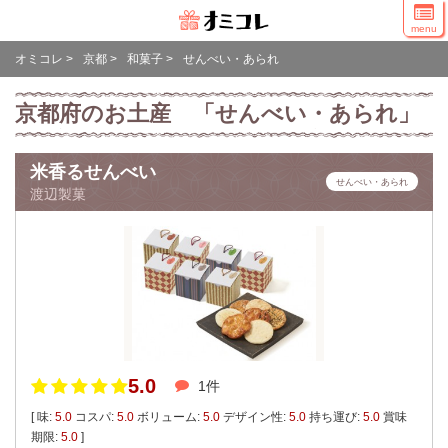
menu
オミコレ
>
京都
>
和菓子
>
せんべい・あられ
京都府のお土産 「せんべい・あられ」
米香るせんべい
せんべい・あられ
渡辺製菓
5.0
1件
[ 味:
5.0
コスパ:
5.0
ボリューム:
5.0
デザイン性:
5.0
持ち運び:
5.0
賞味
期限:
5.0
]