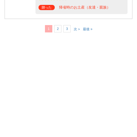
帰省時のお土産（友達・親族）
贈った
1
2
3
次 >
最後 »