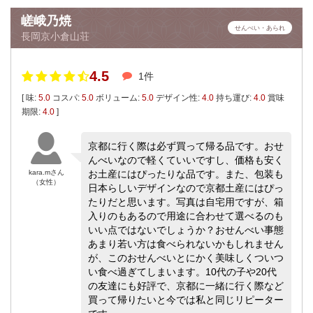
嵯峨乃焼
せんべい・あられ
長岡京小倉山荘
4.5
1件
[ 味:
5.0
コスパ:
5.0
ボリューム:
5.0
デザイン性:
4.0
持ち運び:
4.0
賞味
期限:
4.0
]
京都に行く際は必ず買って帰る品です。おせ
んべいなので軽くていいですし、価格も安く
kara.mさん
お土産にはぴったりな品です。また、包装も
（女性）
日本らしいデザインなので京都土産にはぴっ
たりだと思います。写真は自宅用ですが、箱
入りのもあるので用途に合わせて選べるのも
いい点ではないでしょうか？おせんべい事態
あまり若い方は食べられないかもしれません
が、このおせんべいとにかく美味しくついつ
い食べ過ぎてしまいます。10代の子や20代
の友達にも好評で、京都に一緒に行く際など
買って帰りたいと今では私と同じリピーター