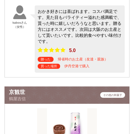
おかき好きには喜ばれます。コスパ満足で
す。見た目もバライティー溢れた感満載で、
kabosさん
貰った時に嬉しいだろうなと思います。贈る
（女性）
方にはオススメです。次回は大阪のお土産と
して貰いたいです。比較的食べやすい味付け
です。
5.0
帰省時のお土産（友達・親族）
贈った
伊丹空港で購入
買った場所
京観世
その他の和菓子
鶴屋吉信