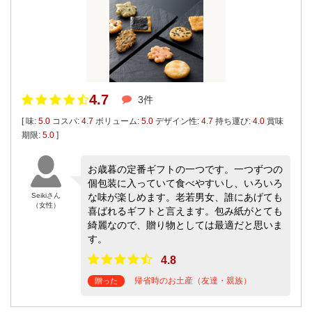
4.7
3件
[ 味:
5.0
コスパ:
4.7
ボリューム:
5.0
デザイン性:
4.7
持ち運び:
4.0
賞味
期限:
5.0
]
お歳暮の定番ギフトの一つです。一つずつの
個包装に入っていて食べやすいし、いろいろ
Seikiさん
な味が楽しめます。老若男女、誰にあげても
（女性）
喜ばれるギフトと言えます。包み紙がとても
綺麗なので、贈り物としては最適だと思いま
す。
4.8
帰省時のお土産（友達・親族）
贈った