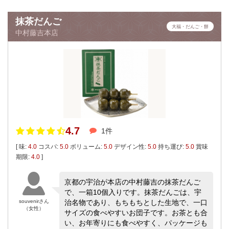
抹茶だんご
大福・だんご・餅
中村藤吉本店
4.7
1件
[ 味:
4.0
コスパ:
5.0
ボリューム:
5.0
デザイン性:
5.0
持ち運び:
5.0
賞味
期限:
4.0
]
京都の宇治が本店の中村藤吉の抹茶だんご
で、一箱10個入りです。抹茶だんごは、宇
souvenirさん
治名物であり、もちもちとした生地で、一口
（女性）
サイズの食べやすいお団子です。お茶とも合
い、お年寄りにも食べやすく、パッケージも