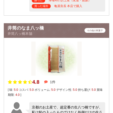
帰省時のお土産（友達・親族）
贈った
亀屋良長 本店で購入
買った場所
井筒のなま八ッ橋
その他の和菓子
井筒八ッ橋本舗
4.8
1件
[ 味:
5.0
コスパ:
5.0
ボリューム:
5.0
デザイン性:
5.0
持ち運び:
5.0
賞味
期限:
4.0
]
京都のお土産で、超定番の生八つ橋ですが、
私は餡の入ったものではなく外側だけの生八