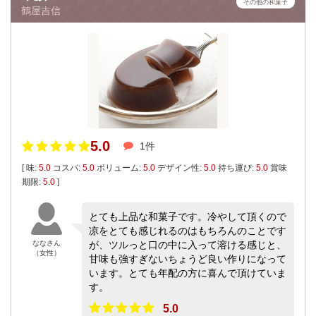
その他の和菓子
鶴屋吉信
5.0
1件
[ 味:
5.0
コスパ:
5.0
ボリューム:
5.0
デザイン性:
5.0
持ち運び:
5.0
賞味
期限:
5.0
]
とても上品な和菓子です。冷やして頂くので
凉をとても感じれるのはもちろんのことです
ななさん
が、ツルっと口の中に入って溶ける感じと、
（女性）
甘味も強すぎないちょうど良い作りになって
います。とても年配の方に喜んで頂けていま
す。
5.0