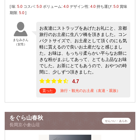
[ 味:
5.0
コスパ:
5.0
ボリューム:
4.0
デザイン性:
4.0
持ち運び:
5.0
賞味
期限:
5.0
]
お友達にストラップをあげたお礼にと、京都
旅行のお土産に生八ツ橋を頂きました。コン
まなみさん
パクトサイズで、お土産として頂くのにも気
（女性）
軽に貰えるので良いお土産だなと感じまし
た。お味は、もっちり柔らかい平らなお餅に
きな粉がまぶしてあって、とても上品なお味
でした。お茶にとてもあうので、おやつの時
間に、少しずつ頂きました。
4.7
旅行・観光のお土産（友達・親族）
貰った
をぐら山春秋
せんべい・あられ
長岡京小倉山荘