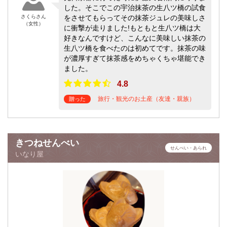
した。そこでこの宇治抹茶の生八ツ橋の試食
さくらさん
をさせてもらってその抹茶ジュレの美味しさ
（女性）
に衝撃が走りました!もともと生八ツ橋は大
好きなんですけど、こんなに美味しい抹茶の
生八ツ橋を食べたのは初めてです。抹茶の味
が濃厚すぎて抹茶感をめちゃくちゃ堪能でき
ました。
4.8
旅行・観光のお土産（友達・親族）
贈った
きつねせんべい
せんべい・あられ
いなり屋