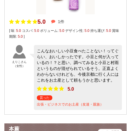
5.0
1件
[ 味:
5.0
コスパ:
5.0
ボリューム:
5.0
デザイン性:
5.0
持ち運び:
5.0
賞味
期限:
5.0
]
こんなおいしい小豆食べたことない！ってぐ
らい、おいしかったです。小豆と何が入って
えりこさん
いるの！？と思い、調べてみると小豆と村雨
（女性）
というものが混ぜられているそう。正直よく
わからないけれども、今後京都に行く人には
これをお土産として頼もうかと思います。
5.0
貰った
出張・ビジネスでのお土産（友達・親族）
本蕨