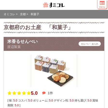
menu
オミコレ
>
京都
>
和菓子
京都府のお土産 「和菓子」
米香るせんべい
せんべい・あられ
渡辺製菓
5.0
1件
[ 味:
5.0
コスパ:
5.0
ボリューム:
5.0
デザイン性:
5.0
持ち運び:
5.0
賞味
期限:
5.0
]