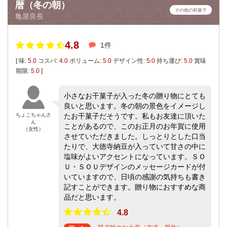
暦（冬の朝）
その他の和菓子
亀屋良長
4.8
1件
[ 味:
5.0
コスパ:
4.0
ボリューム:
5.0
デザイン性:
5.0
持ち運び:
5.0
賞味
期限:
5.0
]
小さなお干菓子が入った冬の贈り物にとても
良いと思います。冬の朝の景色をイメージし
ちょこちゃんさ
たお干菓子だそうです。私もお友達に頂いた
ん
ことがあるので、このお正月のお年賀に使用
（女性）
させていただきました。しっとりとした口当
たりで、大徳寺納豆が入っていて甘さの中に
塩味がよいアクセントになっています。ＳＯ
Ｕ・ＳＯＵデザインのメッセージカードが付
いていますので、日頃の感謝の気持ちも書き
記すことができます。贈り物におすすめな商
品だと思います。
4.8