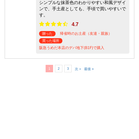
シンプルな抹茶色のわかりやすい和風デザイ
ンで、手土産としても、手頃で買いやすいで
す。
4.7
帰省時のお土産（友達・親族）
贈った
買った場所
阪急うめだ本店のデパ地下(B1F)で購入
1
2
3
次 >
最後 »