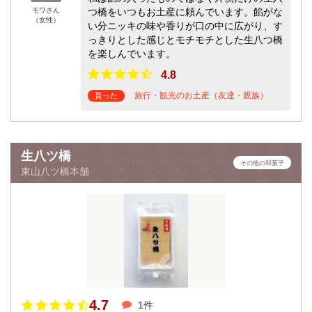
モワさん
つ橋をいつもお土産に頼んでいます。餡がな
（女性）
い分ニッキの味や香りが口の中に広がり、す
っきりとした感じとモチモチとした生八つ橋
を楽しんでいます。
4.8
旅行・観光のお土産（友達・親族）
貰った
生八ツ橋
その他の和菓子
東山八ツ橋本舗
4.7
1件