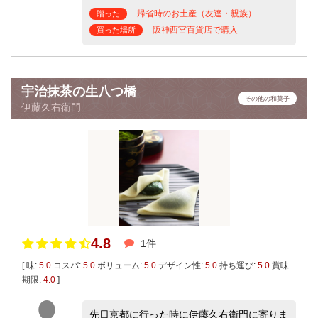
帰省時のお土産（友達・親族）
贈った
阪神西宮百貨店で購入
買った場所
宇治抹茶の生八つ橋
その他の和菓子
伊藤久右衛門
4.8
1件
[ 味:
5.0
コスパ:
5.0
ボリューム:
5.0
デザイン性:
5.0
持ち運び:
5.0
賞味
期限:
4.0
]
先日京都に行った時に伊藤久右衛門に寄りま