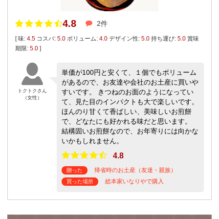
4.8
2件
[ 味:
4.5
コスパ:
5.0
ボリューム:
4.0
デザイン性:
5.0
持ち運び:
5.0
賞味
期限:
5.0
]
単価が100円と安くて、１個でもボリューム
があるので、お友達や会社のお土産に買いや
トクトクさん
すいです。 きつねのお面のようになってい
（女性）
て、見た目のインパクトも大で楽しいです。
ほんのり甘くて香ばしい、美味しいお煎餅
で、どなたにも好かれる味だと思います。
結構固いお煎餅なので、お年寄りには向かな
いかもしれません。
4.8
帰省時のお土産（友達・親族）
贈った
総本家いなりやで購入
買った場所