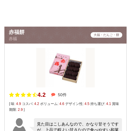
赤福餅
大福・だんご・餅
赤福
4.2
50件
[ 味:
4.9
コスパ:
4.2
ボリューム:
4.6
デザイン性:
4.5
持ち運び:
4.1
賞味
期限:
2.9
]
見た目はこしあんなので、かなり甘そうです
が、上品で程よい甘さなので食べやすい和菓