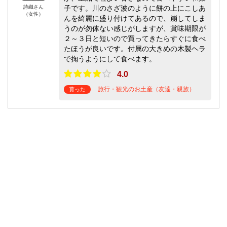
詩織さん
子です。川のさざ波のように餅の上にこしあ
（女性）
んを綺麗に盛り付けてあるので、崩してしま
うのが勿体ない感じがしますが、賞味期限が
２～３日と短いので買ってきたらすぐに食べ
たほうが良いです。付属の大きめの木製ヘラ
で掬うようにして食べます。
4.0
旅行・観光のお土産（友達・親族）
貰った