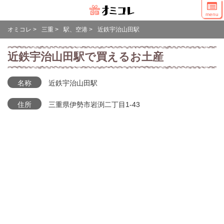
menu
オミコレ
>
三重
>
駅、空港
>
近鉄宇治山田駅
近鉄宇治山田駅で買えるお土産
名称
近鉄宇治山田駅
住所
三重県伊勢市岩渕二丁目1-43