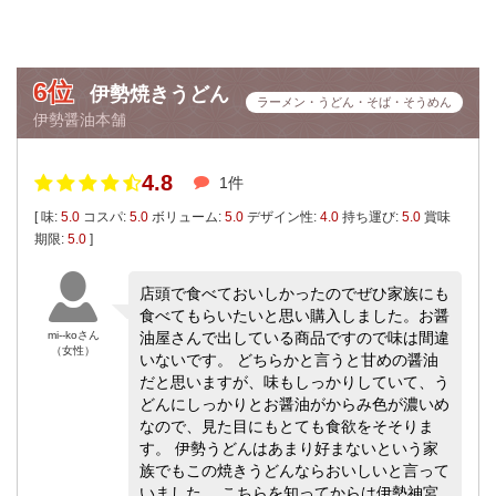
6位
伊勢焼きうどん
ラーメン・うどん・そば・そうめん
伊勢醤油本舗
4.8
1件
[ 味:
5.0
コスパ:
5.0
ボリューム:
5.0
デザイン性:
4.0
持ち運び:
5.0
賞味
期限:
5.0
]
店頭で食べておいしかったのでぜひ家族にも
食べてもらいたいと思い購入しました。お醤
mi--koさん
油屋さんで出している商品ですので味は間違
（女性）
いないです。 どちらかと言うと甘めの醤油
だと思いますが、味もしっかりしていて、う
どんにしっかりとお醤油がからみ色が濃いめ
なので、見た目にもとても食欲をそそりま
す。 伊勢うどんはあまり好まないという家
族でもこの焼きうどんならおいしいと言って
いました。 こちらを知ってからは伊勢神宮