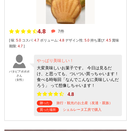
4.8
7件
[ 味:
5.0
コスパ:
4.7
ボリューム:
4.8
デザイン性:
5.0
持ち運び:
4.5
賞味
期限:
4.7
]
やっぱり美味しい！
大変美味しいお菓子です。 今日は見るだ
パタピアポポポ
け、と思っても、ついつい買っちゃいます！
さん
食べる時毎回「なんでこんなに美味しいんだ
（女性）
ろう」 って想像しちゃいます！
4.8
旅行・観光のお土産（友達・親族）
贈った
シェルレーヌ工房で購入
買った場所