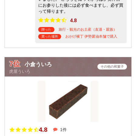
にお参りした後には必ず食べますし、必ず買
って帰ります。
4.8
旅行・観光のお土産（友達・親族）
贈った
おかげ横丁 伊勢醤油本舗で購入
買った場所
7位
小倉ういろ
その他の和菓子
虎屋ういろ
4.8
1件