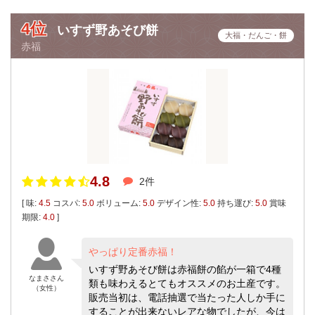
4位
いすず野あそび餅
大福・だんご・餅
赤福
4.8
2件
[ 味:
4.5
コスパ:
5.0
ボリューム:
5.0
デザイン性:
5.0
持ち運び:
5.0
賞味
期限:
4.0
]
やっぱり定番赤福！
いすず野あそび餅は赤福餅の餡が一箱で4種
なまささん
類も味わえるとてもオススメのお土産です。
（女性）
販売当初は、電話抽選で当たった人しか手に
することが出来ないレアな物でしたが、今は