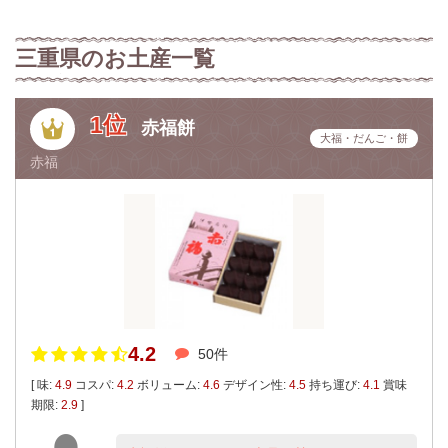
三重県のお土産一覧
1位
赤福餅
大福・だんご・餅
赤福
4.2
50件
[ 味:
4.9
コスパ:
4.2
ボリューム:
4.6
デザイン性:
4.5
持ち運び:
4.1
賞味
期限:
2.9
]