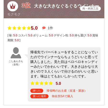
3位
大きな大きなぐるぐるウインナー
肉・肉加工品
モクモク
5.0
1件
[ 味:
5.0
コスパ:
5.0
ボリューム:
5.0
デザイン性:
5.0
持ち運び:
5.0
賞味
期限:
5.0
]
帰省先でバーベキューをすることになってい
たのでウインナーならちょうどいいと思って
こしあんさん
購入しました。見た目はペロペロキャンディ
（女性）
ーみたいでかわいいです。大きさはかなり大
きいので３人くらいで分けるのがいいと思い
ます。味はとてもおいしかったです。
5.0
帰省時のお土産（友達・親族）
贈った
御在所SAで購入
買った場所