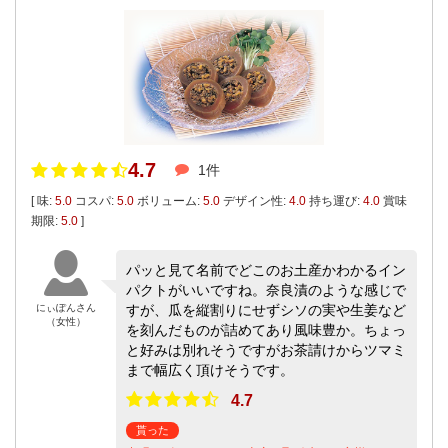
4.7
1件
[ 味:
5.0
コスパ:
5.0
ボリューム:
5.0
デザイン性:
4.0
持ち運び:
4.0
賞味
期限:
5.0
]
パッと見て名前でどこのお土産かわかるイン
パクトがいいですね。奈良漬のような感じで
にぃぽんさん
すが、瓜を縦割りにせずシソの実や生姜など
（女性）
を刻んだものが詰めてあり風味豊か。ちょっ
と好みは別れそうですがお茶請けからツマミ
まで幅広く頂けそうです。
4.7
貰った