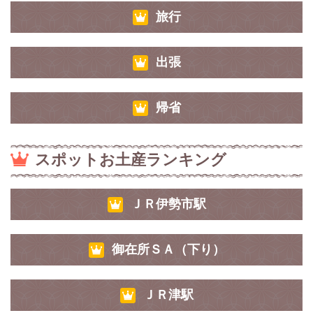
旅行
出張
帰省
スポットお土産ランキング
ＪＲ伊勢市駅
御在所ＳＡ（下り）
ＪＲ津駅