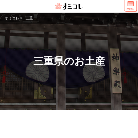
menu
オミコレ
>
三重
三重県のお土産