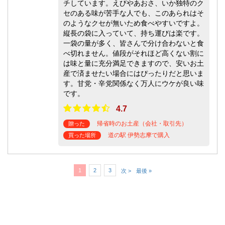
チしています。えびやあおさ、いか独特のク
セのある味が苦手な人でも、このあられはそ
のようなクセが無いため食べやすいですよ。
縦長の袋に入っていて、持ち運びは楽です。
一袋の量が多く、皆さんで分け合わないと食
べ切れません。値段がそれほど高くない割に
は味と量に充分満足できますので、安いお土
産で済ませたい場合にはぴったりだと思いま
す。甘党・辛党関係なく万人にウケが良い味
です。
4.7
帰省時のお土産（会社・取引先）
贈った
道の駅 伊勢志摩で購入
買った場所
1
2
3
次 >
最後 »