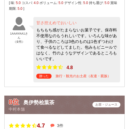
[ 味:
5.0
コスパ:
4.0
ボリューム:
5.0
デザイン性:
5.0
持ち運び:
5.0
賞味
期限:
5.0
]
甘さ控えめでおいしい
もちもち感がたまらないお菓子です。保存料
1AAAYAA1さ
不使用なのもうれしいです。いろんな味があ
ん
り、子供のころは3色のものは1色ずつわけ
（女性）
て食べるなどしてました。包みもビニールで
はなく、竹のようなデザインであるところも
いいです。
4.8
旅行・観光のお土産（友達・親族）
贈った
8位
奥伊勢桧葉茶
お茶・ジュース
中村本舗
4.7
3件