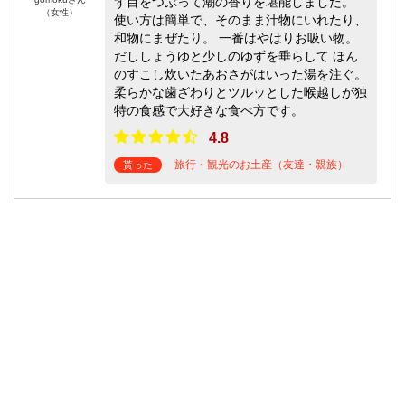
ず目をつぶって潮の香りを堪能しました。
（女性）
使い方は簡単で、そのまま汁物にいれたり、
和物にまぜたり。 一番はやはりお吸い物。
だししょうゆと少しのゆずを垂らして ほん
のすこし炊いたあおさがはいった湯を注ぐ。
柔らかな歯ざわりとツルッとした喉越しが独
特の食感で大好きな食べ方です。
4.8
旅行・観光のお土産（友達・親族）
貰った