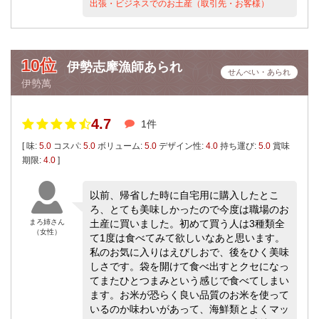
出張・ビジネスでのお土産（取引先・お客様）
10位
伊勢志摩漁師あられ
せんべい・あられ
伊勢萬
4.7
1件
[ 味:
5.0
コスパ:
5.0
ボリューム:
5.0
デザイン性:
4.0
持ち運び:
5.0
賞味
期限:
4.0
]
以前、帰省した時に自宅用に購入したとこ
ろ、とても美味しかったので今度は職場のお
まろ姉さん
土産に買いました。初めて買う人は3種類全
（女性）
て1度は食べてみて欲しいなあと思います。
私のお気に入りはえびしおで、後をひく美味
しさです。袋を開けて食べ出すとクセになっ
てまたひとつまみという感じで食べてしまい
ます。お米が恐らく良い品質のお米を使って
いるのか味わいがあって、海鮮類とよくマッ