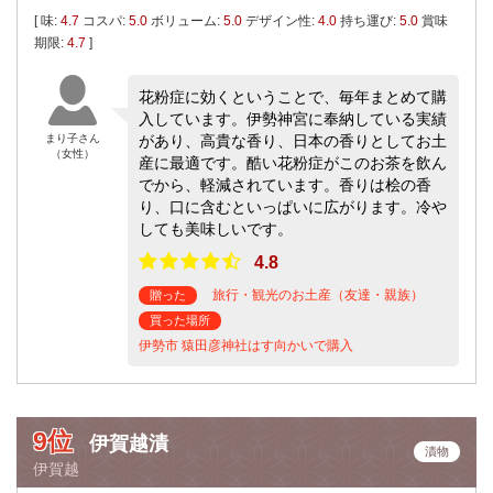
[ 味:
4.7
コスパ:
5.0
ボリューム:
5.0
デザイン性:
4.0
持ち運び:
5.0
賞味
期限:
4.7
]
花粉症に効くということで、毎年まとめて購
入しています。伊勢神宮に奉納している実績
まり子さん
があり、高貴な香り、日本の香りとしてお土
（女性）
産に最適です。酷い花粉症がこのお茶を飲ん
でから、軽減されています。香りは桧の香
り、口に含むといっぱいに広がります。冷や
しても美味しいです。
4.8
旅行・観光のお土産（友達・親族）
贈った
買った場所
伊勢市 猿田彦神社はす向かいで購入
9位
伊賀越漬
漬物
伊賀越