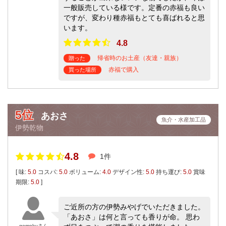
一般販売している様です。定番の赤福も良い
ですが、変わり種赤福もとても喜ばれると思
います。
4.8
帰省時のお土産（友達・親族）
贈った
赤福で購入
買った場所
5位
あおさ
魚介・水産加工品
伊勢乾物
4.8
1件
[ 味:
5.0
コスパ:
5.0
ボリューム:
4.0
デザイン性:
5.0
持ち運び:
5.0
賞味
期限:
5.0
]
ご近所の方の伊勢みやげでいただきました。
「あおさ」は何と言っても香りが命。 思わ
gomokuさん