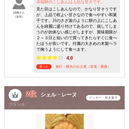
赤福餅のこしあんは上品な甘さです。
見た目はこしあんなので、かなり甘そうです
詩織さん
が、上品で程よい甘さなので食べやすい和菓
（女性）
子です。川のさざ波のように餅の上にこしあ
んを綺麗に盛り付けてあるので、崩してしま
うのが勿体ない感じがしますが、賞味期限が
２～３日と短いので買ってきたらすぐに食べ
たほうが良いです。付属の大きめの木製ヘラ
で掬うようにして食べます。
4.0
旅行・観光のお土産（友達・親族）
貰った
2位
シェル・レーヌ
クッキー・焼き菓子
ブランカ