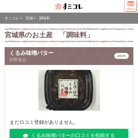
menu
オミコレ
>
宮城
>
調味料
宮城県のお土産 「調味料」
くるみ味噌バター
調味料
狩野食品
まだロコミ登録がありません。
くるみ味噌バターの口コミを投稿する