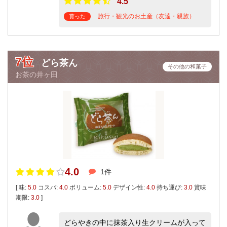
4.5
旅行・観光のお土産（友達・親族）
貰った
7位
どら茶ん
その他の和菓子
お茶の井ヶ田
4.0
1件
[ 味:
5.0
コスパ:
4.0
ボリューム:
5.0
デザイン性:
4.0
持ち運び:
3.0
賞味
期限:
3.0
]
どらやきの中に抹茶入り生クリームが入って