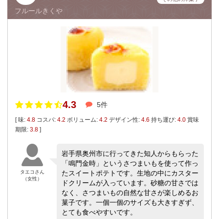
フルールきくや
4.3
5件
[ 味:
4.8
コスパ:
4.2
ボリューム:
4.2
デザイン性:
4.6
持ち運び:
4.0
賞味
期限:
3.8
]
岩手県奥州市に行ってきた知人からもらった
「鳴門金時」というさつまいもを使って作っ
タエコさん
たスイートポテトです。生地の中にカスター
（女性）
ドクリームが入っています。砂糖の甘さでは
なく、さつまいもの自然な甘さが楽しめるお
菓子です。一個一個のサイズも大きすぎず、
とても食べやすいです。