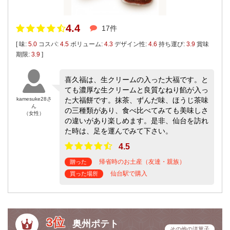
4.4
17件
[ 味:
5.0
コスパ:
4.5
ボリューム:
4.3
デザイン性:
4.6
持ち運び:
3.9
賞味
期限:
3.9
]
喜久福は、生クリームの入った大福です。と
ても濃厚な生クリームと良質なねり餡が入っ
kamesuke28さ
た大福餅です。抹茶、ずんだ味、ほうじ茶味
ん
の三種類があり、食べ比べてみても美味しさ
（女性）
の違いがあり楽しめます。是非、仙台を訪れ
た時は、足を運んでみて下さい。
4.5
帰省時のお土産（友達・親族）
贈った
仙台駅で購入
買った場所
3位
奥州ポテト
その他の洋菓子