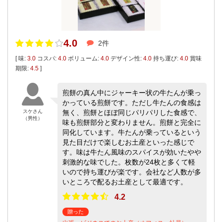
4.0
2件
[ 味:
3.0
コスパ:
4.0
ボリューム:
4.0
デザイン性:
4.0
持ち運び:
4.0
賞味
期限:
4.5
]
煎餅の真ん中にジャーキー状の牛たんが乗っ
かっている煎餅です。ただし牛たんの食感は
スケさん
無く、煎餅とほぼ同じパリパリした食感で、
（男性）
味も煎餅部分と変わりません。煎餅と完全に
同化しています。牛たんが乗っているという
見た目だけで楽しむお土産といった感じで
す。味は牛たん風味のスパイスが効いたやや
刺激的な味でした。枚数が24枚と多くて軽
いので持ち運びが楽です。会社など人数が多
いところで配るお土産として最適です。
4.2
贈った