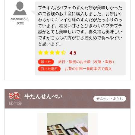
プチずんだパフェのずんだ餅が美味しかった
ので親族のお土産に購入しました。お餅はや
okasizukiさん
わらかくキレイな緑のずんだがたっぷりのっ
（女性）
ています。程良い甘さとひきわりのプチプチ
感がとても美味しいです。喜久福も美味しい
ですがこちらの方が甘さ控えめで食べやすい
と思います。
4.5
旅行・観光のお土産（友達・親族）
贈った
お茶の井田一番町本店で購入
買った場所
5位
牛たんせんべい
せんべい・あられ
味佳嵯