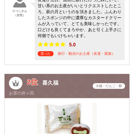
甘い系のお土産がいいとリクエストしたとこ
りつこさん
ろ、萩の月というのを頂きました。ふんわり
（女性）
したスポンジの中に濃厚なカスタードクリー
ムが入っていて、とても美味しかったです。
口どけも良くてまろやか、あと引く上手さに
何個でもいけちゃいます。
5.0
旅行・観光のお土産（友達・親族）
貰った
2位
喜久福
大福・だんご・餅
お茶の井ヶ田