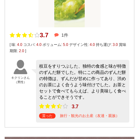
3.7
1件
[ 味:
4.0
コスパ:
4.0
ボリューム:
5.0
デザイン性:
4.0
持ち運び:
3.0
賞味
期限:
2.0
]
枝豆をすりつぶした、独特の食感と味が特徴
のずんだ餅でした。特にこの商品のずんだ餅
キクリンさん
の特徴は、ずんだが甘めに作ってあり、渋め
（男性）
のお茶によく合うよう味付けでした。お茶と
セットで食べてもらえば、より美味しく食べ
ることができそうです。
3.7
旅行・観光のお土産（友達・親族）
貰った