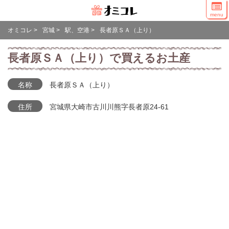
menu
オミコレ
>
宮城
>
駅、空港
>
長者原ＳＡ（上り）
長者原ＳＡ（上り）で買えるお土産
名称
長者原ＳＡ（上り）
住所
宮城県大崎市古川川熊字長者原24-61