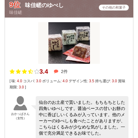
9位
味佳嵯のゆべし
その他の和菓子
味佳嵯
3.4
2件
[ 味:
4.0
コスパ:
3.0
ボリューム:
4.0
デザイン性:
3.5
持ち運び:
3.0
賞味
期限:
3.0
]
仙台のお土産で貰いました。もちもちとした
四角いゆべしです。醤油ベースの甘いお餅の
おかっぱさん
中に香ばしいくるみが入っています。他のメ
（女性）
ーカーのゆべしも食べたことがありますが、
こちらはくるみが少なめな気がしました。一
個で充分満足できるお味でした。