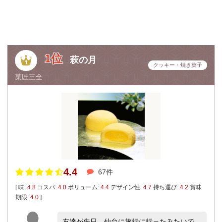
1位
萩の月
クッキー・焼き菓子
菓匠三全
4.4
67件
[ 味:
4.8
コスパ:
4.0
ボリューム:
4.4
デザイン性:
4.7
持ち運び:
4.2
賞味
期限:
4.0
]
友達が先日、仙台に旅行に行ったみたいで、