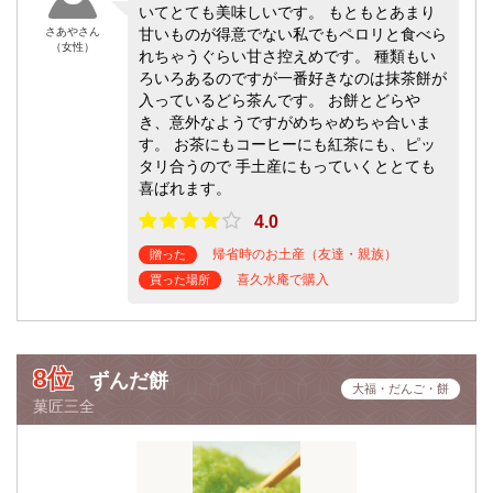
いてとても美味しいです。 もともとあまり
さあやさん
甘いものが得意でない私でもペロリと食べら
（女性）
れちゃうぐらい甘さ控えめです。 種類もい
ろいろあるのですが一番好きなのは抹茶餅が
入っているどら茶んです。 お餅とどらや
き、意外なようですがめちゃめちゃ合いま
す。 お茶にもコーヒーにも紅茶にも、ピッ
タリ合うので 手土産にもっていくととても
喜ばれます。
4.0
帰省時のお土産（友達・親族）
贈った
喜久水庵で購入
買った場所
8位
ずんだ餅
大福・だんご・餅
菓匠三全