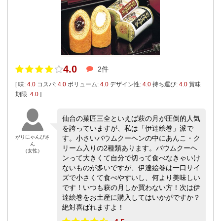
4.0
2件
[ 味:
4.0
コスパ:
4.0
ボリューム:
4.0
デザイン性:
4.0
持ち運び:
4.0
賞味
期限:
4.0
]
仙台の菓匠三全といえば萩の月が圧倒的人気
を誇っていますが、私は「伊達絵巻」派で
がりにゃんぴさ
す。小さいバウムクーヘンの中にあんこ・ク
ん
リーム入りの2種類あります。バウムクーヘ
（女性）
ンって大きくて自分で切って食べなきゃいけ
ないものが多いですが、伊達絵巻は一口サイ
ズで小さくて食べやすいし、何より美味しい
です！いつも萩の月しか買わない方！次は伊
達絵巻をお土産に購入してはいかがですか？
絶対喜ばれますよ！