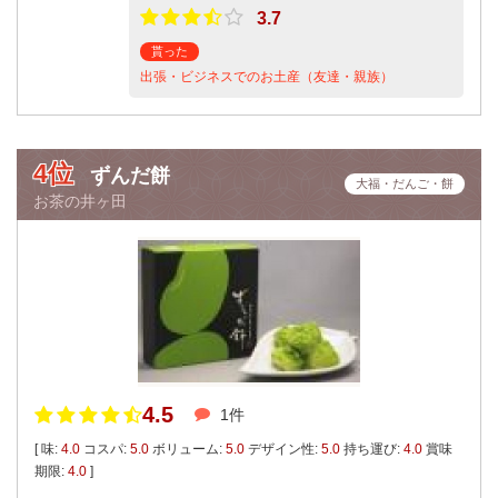
3.7
貰った
出張・ビジネスでのお土産（友達・親族）
4位
ずんだ餅
大福・だんご・餅
お茶の井ヶ田
4.5
1件
[ 味:
4.0
コスパ:
5.0
ボリューム:
5.0
デザイン性:
5.0
持ち運び:
4.0
賞味
期限:
4.0
]