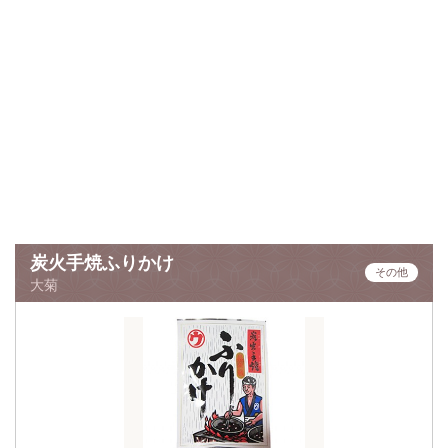
炭火手焼ふりかけ
その他
大菊