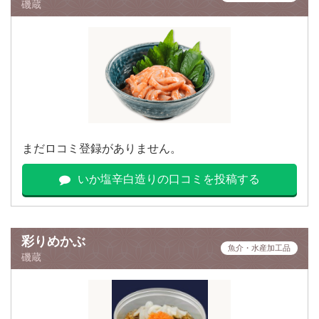
磯蔵
まだロコミ登録がありません。
いか塩辛白造りの口コミを投稿する
彩りめかぶ
魚介・水産加工品
磯蔵