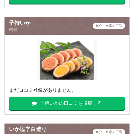
子持いか
魚介・水産加工品
磯蔵
まだロコミ登録がありません。
子持いかの口コミを投稿する
いか塩辛白造り
魚介・水産加工品