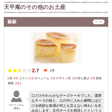
天平庵のその他のお土産
蘇蘇
ケーキ
2.7
1件
[ 味:
4.0
コスパ:
2.0
ボリューム:
3.0
デザイン性:
2.0
持ち運び:
3.0
賞味
期限:
2.0
]
口どけやわらかなチーズケーキでした。濃厚
なチーズの味と、口の中に入れた瞬間にほど
キクリンさん
ける絶妙な食感が何とも言えない味わいを生
（男性）
み出します。古代チーズを再現したというコ