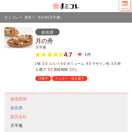
menu
オミコレ
>
奈良
>
月の舟(天平庵)
奈良県
月の舟
天平庵
4.7
1
件
[ 味:
5.0
コスパ:
4.0
ボリューム:
4.0
デザイン性:
5.0
持
ち運び:
5.0
賞味期限:
5.0
]
洋菓子
クッキー・焼き菓子
都道府県
奈良県
販売会社
天平庵