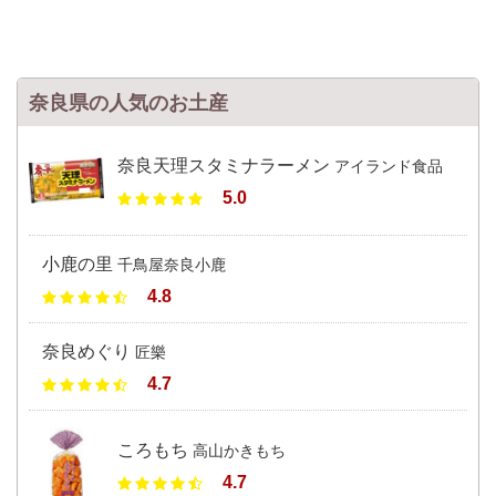
奈良県の人気のお土産
奈良天理スタミナラーメン
アイランド食品
5.0
小鹿の里
千鳥屋奈良小鹿
4.8
奈良めぐり
匠樂
4.7
ころもち
高山かきもち
4.7