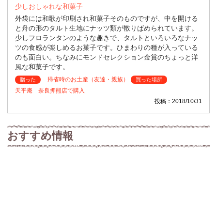
少しおしゃれな和菓子
外袋には和歌が印刷され和菓子そのものですが、中を開ける
と舟の形のタルト生地にナッツ類が散りばめられています。
少しフロランタンのような趣きで、タルトといろいろなナッ
ツの食感が楽しめるお菓子です。ひまわりの種が入っている
のも面白い。ちなみにモンドセレクション金賞のちょっと洋
風な和菓子です。
帰省時のお土産（友達・親族）
贈った
買った場所
天平庵 奈良押熊店で購入
投稿：2018/10/31
おすすめ情報