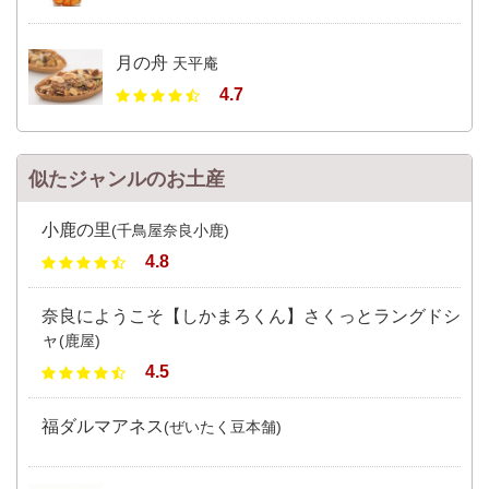
月の舟
天平庵
4.7
似たジャンルのお土産
小鹿の里
(千鳥屋奈良小鹿)
4.8
奈良にようこそ【しかまろくん】さくっとラングドシ
ャ
(鹿屋)
4.5
福ダルマアネス
(ぜいたく豆本舗)