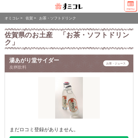
menu
オミコレ
>
佐賀
>
お茶・ソフトドリンク
佐賀県のお土産 「お茶・ソフトドリン
ク」
湯あがり堂サイダー
お茶・ジュース
友桝飲料
まだロコミ登録がありません。