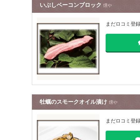
いぶしベーコンブロック
燻や
まだロコミ登
牡蠣のスモークオイル漬け
燻や
まだロコミ登