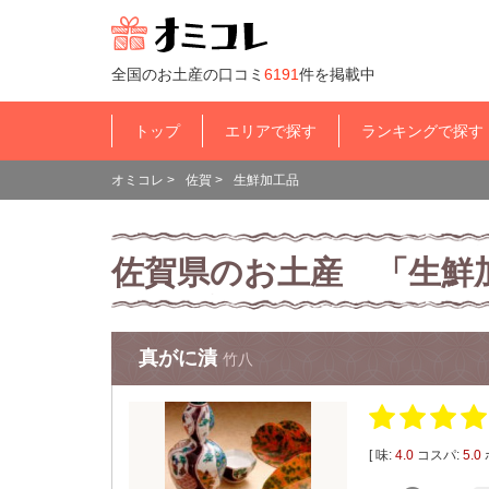
全国のお土産の口コミ
6191
件を掲載中
トップ
エリアで探す
ランキングで探す
オミコレ
>
佐賀
>
生鮮加工品
佐賀県のお土産 「生鮮
真がに漬
竹八
[ 味:
4.0
コスパ:
5.0