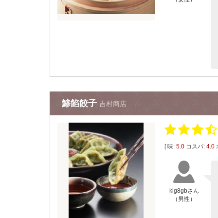
鯵餡餃子
吉村商店
[ 味:
5.0
コスパ:
4.0
kig8gbさん
（男性）