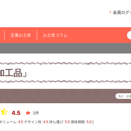
会員ログ
定番お土産
お土産コラム
加工品」
魚介・水
4.5
1件
ボリューム:
4.0
デザイン性:
4.0
持ち運び:
5.0
賞味期限:
5.0
]