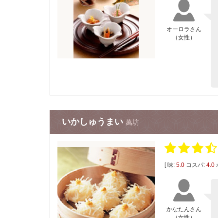
オーロラさん
（女性）
いかしゅうまい
萬坊
[ 味:
5.0
コスパ:
4.0
かなたんさん
（女性）