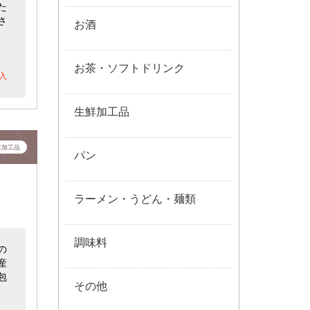
た
さ
お酒
お茶・ソフトドリンク
入
生鮮加工品
産加工品
パン
ラーメン・うどん・麺類
調味料
の
産
包
その他