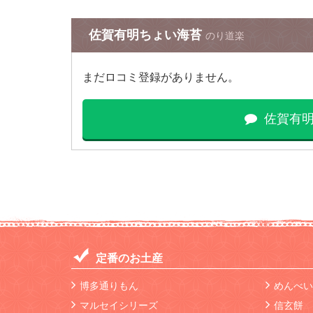
佐賀有明ちょい海苔
のり道楽
まだロコミ登録がありません。
佐賀有
定番のお土産
博多通りもん
めんべい
マルセイシリーズ
信玄餅