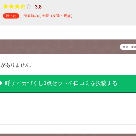
3.8
帰省時のお土産（友達・親族）
贈った
魚介・水
録がありません。
呼子イカづくし3点セットの口コミを投稿する