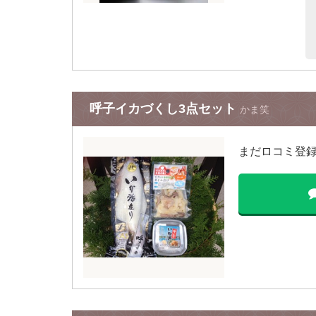
呼子イカづくし3点セット
かま笑
まだロコミ登