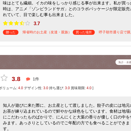
味はとても繊細。イカの味をしっかり感じる事が出来ます。私が買っ
時は、アニメ「ゾンビランドサガ」とのコラボパッケージが限定販売
れていて、目で楽しむ事も出来ました。
3.7
帰省時のお土産（友達・親族）
呼子朝市通り店で購
贈った
買った場所
魚介・水
3.8
1件
ボリューム:
4.0
デザイン性:
3.0
持ち運び:
3.0
賞味期限:
4.0
]
知人が遊びに来た際に、お土産として渡しました。餃子の皮には地元
お茶が練り込まれているので鮮やかな緑色をしています。食材は地場
にこだわったものばかりで、にんにくと大葉の香りが優しく口の中を
みます。あっさりとしているのでご年配の方でも食べることができま
す。