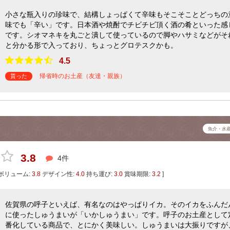
小さな瓶入りの珍味で、結構しょっぱくて辛味もそこそことどっちの
味でも「辛い」です。日本酒や焼酎でチビチビ頂く酒の肴といった感
です。シオマネキを丸ごと潰して使っているので脚やハサミなどがそ
と分かる形で入っており、ちょっとグロテスクかも。
4.5
帰省時のお土産（友達・親族）
貰った
魚介・水
3.8
4件
ボリューム:
3.8
デザイン性:
4.0
持ち運び:
3.0
賞味期限:
3.2
]
佐賀県の呼子といえば、有名なのはやっぱりイカ。そのイカをふんだ
に使ったしゅうまいが「いかしゅうまい」です。呼子のお土産として
番化している商品で、とにかく美味しい。しゅうまいは大振りですが