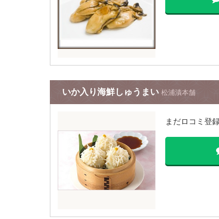
いか入り海鮮しゅうまい
松浦漬本舗
まだロコミ登