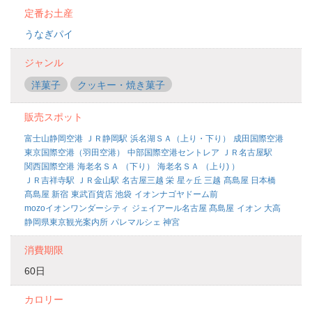
定番お土産
うなぎパイ
ジャンル
洋菓子
クッキー・焼き菓子
販売スポット
富士山静岡空港
ＪＲ静岡駅
浜名湖ＳＡ（上り・下り）
成田国際空港
東京国際空港（羽田空港）
中部国際空港セントレア
ＪＲ名古屋駅
関西国際空港
海老名ＳＡ （下り）
海老名ＳＡ （上り) ）
ＪＲ吉祥寺駅
ＪＲ金山駅
名古屋三越 栄
星ヶ丘 三越
髙島屋 日本橋
髙島屋 新宿
東武百貨店 池袋
イオンナゴヤドーム前
mozoイオンワンダーシティ
ジェイアール名古屋 髙島屋
イオン 大高
静岡県東京観光案内所
パレマルシェ 神宮
消費期限
60日
カロリー