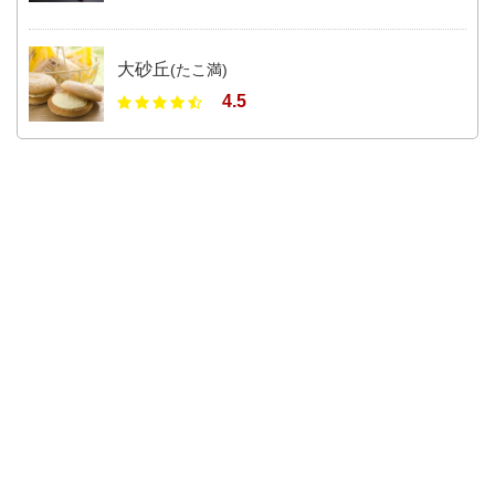
大砂丘
(たこ満)
4.5