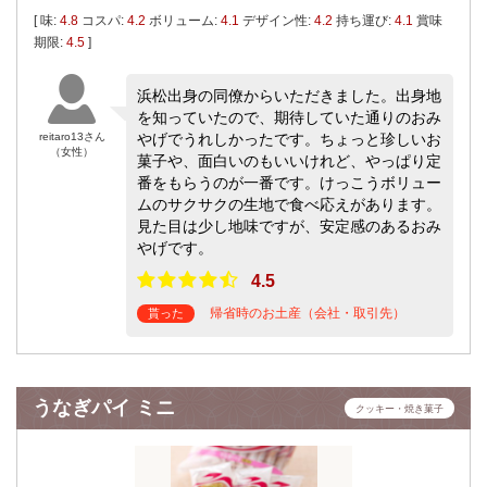
[ 味:
4.8
コスパ:
4.2
ボリューム:
4.1
デザイン性:
4.2
持ち運び:
4.1
賞味
期限:
4.5
]
浜松出身の同僚からいただきました。出身地
を知っていたので、期待していた通りのおみ
reitaro13さん
やげでうれしかったです。ちょっと珍しいお
（女性）
菓子や、面白いのもいいけれど、やっぱり定
番をもらうのが一番です。けっこうボリュー
ムのサクサクの生地で食べ応えがあります。
見た目は少し地味ですが、安定感のあるおみ
やげです。
4.5
帰省時のお土産（会社・取引先）
貰った
うなぎパイ ミニ
クッキー・焼き菓子