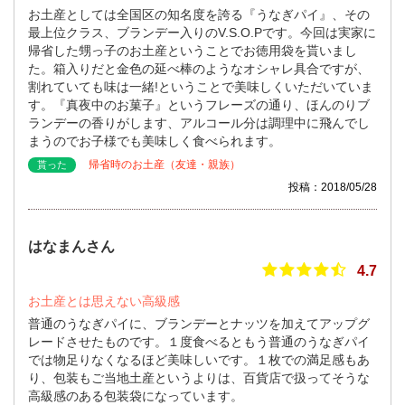
お土産としては全国区の知名度を誇る『うなぎパイ』、その
最上位クラス、ブランデー入りのV.S.O.Pです。今回は実家に
帰省した甥っ子のお土産ということでお徳用袋を貰いまし
た。箱入りだと金色の延べ棒のようなオシャレ具合ですが、
割れていても味は一緒!ということで美味しくいただいていま
す。『真夜中のお菓子』というフレーズの通り、ほんのりブ
ランデーの香りがします、アルコール分は調理中に飛んでし
まうのでお子様でも美味しく食べられます。
帰省時のお土産（友達・親族）
貰った
投稿：2018/05/28
はなまんさん
4.7
お土産とは思えない高級感
普通のうなぎパイに、ブランデーとナッツを加えてアップグ
レードさせたものです。１度食べるともう普通のうなぎパイ
では物足りなくなるほど美味しいです。１枚での満足感もあ
り、包装もご当地土産というよりは、百貨店で扱ってそうな
高級感のある包装袋になっています。