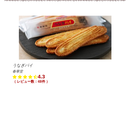
うなぎパイ
春華堂
4.3
（ レビュー数：48件 ）