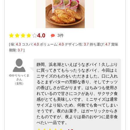
4.0
3件
[ 味:
4.3
コスパ:
4.0
ボリューム:
4.0
デザイン性:
3.7
持ち運び:
4.7
賞味
期限:
3.7
]
静岡、浜名湖といえばうなぎパイ！久しぶり
に買ってきてもらったうなぎパイ、今回はミ
ゆかりらっくま
ニサイズのものをいただきました。口に入れ
さん
るとまずバターの芳醇な香り、そしてナッツ
（女性）
の香ばしさが広がります。はちみつも使用さ
れているので甘さにコクがあり、サクサク食
感がとても美味しいです。ミニサイズは通常
サイズより短いため、何枚でも食べてしまい
そうです。夜のお菓子、はガーリックからき
たものですが、夜よりは昼のおやつに是非食
べたい一品です。