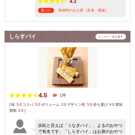
4.3
帰省時のお土産（友達・親族）
貰った
しらすパイ
クッキー・焼き菓子
4.5
1件
[ 味:
5.0
コスパ:
5.0
ボリューム:
3.0
デザイン性:
5.0
持ち運び:
4.0
賞味
期限:
5.0
]
浜松と言えば「うなぎパイ」、よるのおやつ
で有名です。「しらすパイ」はお昼のおやつ