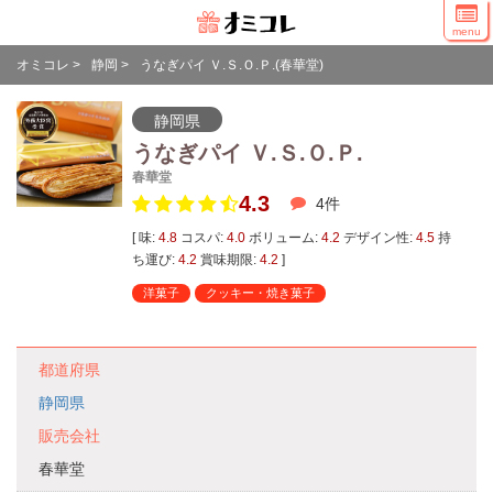
menu
オミコレ
>
静岡
>
うなぎパイ Ｖ.Ｓ.Ｏ.Ｐ.(春華堂)
静岡県
うなぎパイ Ｖ.Ｓ.Ｏ.Ｐ.
春華堂
4.3
4
件
[ 味:
4.8
コスパ:
4.0
ボリューム:
4.2
デザイン性:
4.5
持
ち運び:
4.2
賞味期限:
4.2
]
洋菓子
クッキー・焼き菓子
都道府県
静岡県
販売会社
春華堂