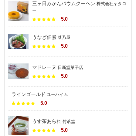
三ヶ日みかんバウムクーヘン
株式会社ヤタロ
ー
5.0
うなぎ佃煮
菜乃屋
5.0
マドレーヌ
日新堂菓子店
5.0
ラインゴールド
ユーハイム
5.0
うす茶あられ
竹茗堂
5.0