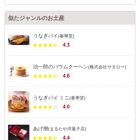
似たジャンルのお土産
うなぎパイ
(春華堂)
4.3
治一郎のバウムクーヘン
(株式会社ヤタロー)
4.6
うなぎパイ ミニ
(春華堂)
4.0
あげ潮
(まるたや洋菓子店)
4.4