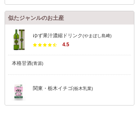
似たジャンルのお土産
ゆず果汁濃縮ドリンク
(やまぼし島﨑)
4.5
本格甘酒
(青源)
関東・栃木イチゴ
(栃木乳業)