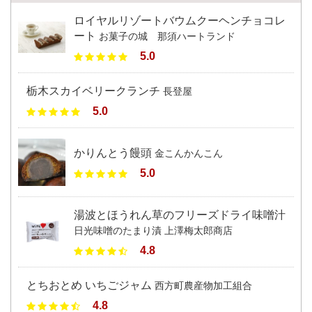
ロイヤルリゾートバウムクーヘンチョコレ
ート
お菓子の城 那須ハートランド
5.0
栃木スカイベリークランチ
長登屋
5.0
かりんとう饅頭
金こんかんこん
5.0
湯波とほうれん草のフリーズドライ味噌汁
日光味噌のたまり漬 上澤梅太郎商店
4.8
とちおとめ いちごジャム
西方町農産物加工組合
4.8