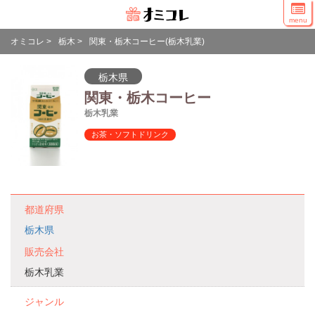
menu
オミコレ
>
栃木
>
関東・栃木コーヒー(栃木乳業)
栃木県
関東・栃木コーヒー
栃木乳業
お茶・ソフトドリンク
都道府県
栃木県
販売会社
栃木乳業
ジャンル