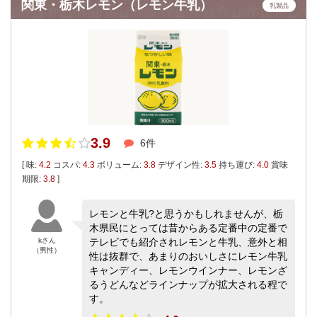
関東・栃木レモン（レモン牛乳）
乳製品
3.9
6件
[ 味:
4.2
コスパ:
4.3
ボリューム:
3.8
デザイン性:
3.5
持ち運び:
4.0
賞味
期限:
3.8
]
レモンと牛乳?と思うかもしれませんが、栃
木県民にとっては昔からある定番中の定番で
kさん
テレビでも紹介されレモンと牛乳、意外と相
（男性）
性は抜群で、あまりのおいしさにレモン牛乳
キャンディー、レモンウインナー、レモンざ
るうどんなどラインナップが拡大される程で
す。