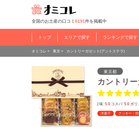
全国のお土産の口コミ
6191
件を掲載中
トップ
エリアで探す
ランキングで探す
オミコレ
>
東京
>
カントリーガゼット(アントステラ)
東京都
カントリー
[ 味:
5.0
コスパ:
5.0
ボリ
洋菓子
クッキー・焼