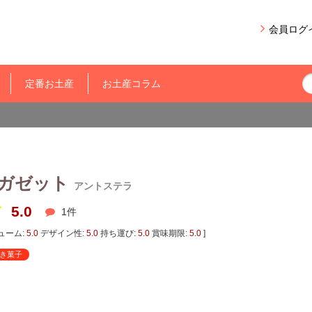
会員ログ
定番お土産
お土産コラム
ガゼット
アントステラ
5.0
1
件
ューム:
5.0
デザイン性:
5.0
持ち運び:
5.0
賞味期限:
5.0
]
き菓子