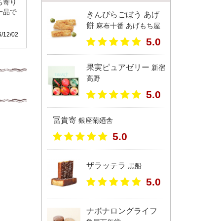
ち寄り
一品で
きんぴらごぼう あげ
餅
麻布十番 あげもち屋
12/02
5.0
果実ピュアゼリー
新宿
高野
5.0
冨貴寄
銀座菊廼舎
5.0
ザラッテラ
黒船
5.0
ナボナロングライフ