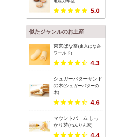
亀屋万年堂
5.0
似たジャンルのお土産
東京ばな奈
(東京ばな奈
ワールド)
4.3
シュガーバターサンド
の木
(シュガーバターの
木)
4.6
マウントバーム しっ
かり芽
(ねんりん家)
4.4