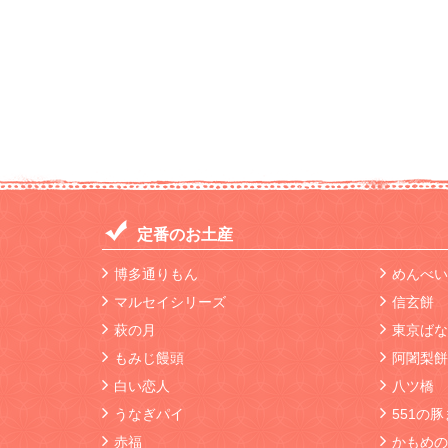
定番のお土産
博多通りもん
めんべい
マルセイシリーズ
信玄餅
萩の月
東京ばな
もみじ饅頭
阿闍梨餅
白い恋人
八ツ橋
うなぎパイ
551の
赤福
かもめの