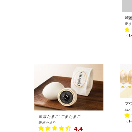
蜂
東京
（ 
マ
ねん
東京たまご ごまたまご
（ 
銀座たまや
4.4