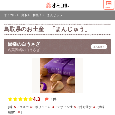
menu
オミコレ
>
鳥取
>
和菓子
>
まんじゅう
鳥取県のお土産 「まんじゅう」
因幡の白うさぎ
まんじゅう
名菓因幡の白うさぎ
4.3
1件
[ 味:
5.0
コスパ:
4.0
ボリューム:
3.0
デザイン性:
5.0
持ち運び:
4.0
賞味
期限:
5.0
]