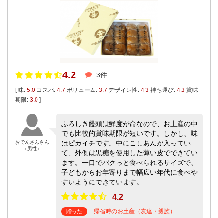
4.2
3件
[ 味:
5.0
コスパ:
4.7
ボリューム:
3.7
デザイン性:
4.3
持ち運び:
4.3
賞味
期限:
3.0
]
ふろしき饅頭は鮮度が命なので、お土産の中
でも比較的賞味期限が短いです。しかし、味
おでんさんさん
はピカイチです。中にこしあんが入ってい
（男性）
て、外側は黒糖を使用した薄い皮でできてい
ます。一口でパクっと食べられるサイズで、
子どもからお年寄りまで幅広い年代に食べや
すいようにできています。
4.2
帰省時のお土産（友達・親族）
贈った