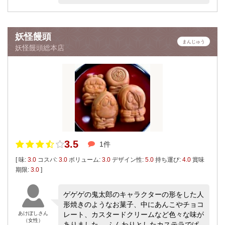
妖怪饅頭
まんじゅう
妖怪饅頭総本店
3.5
1件
[ 味:
3.0
コスパ:
3.0
ボリューム:
3.0
デザイン性:
5.0
持ち運び:
4.0
賞味
期限:
3.0
]
ゲゲゲの鬼太郎のキャラクターの形をした人
形焼きのようなお菓子、中にあんこやチョコ
あけぼしさん
レート、カスタードクリームなど色々な味が
（女性）
ありました。 ふんわりとしたカステラでぱ