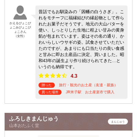
昔話でもお馴染みの「因幡の白うさぎ」。こ
れをモチーフに福縁結びの縁起物として作ら
かえるぴょこぴ
れたお菓子だそうです。地元の大山バターを
ょこみぴょこぴ
使い、しっとりした生地に程よい甘みの黄身
ょこさん
餡が包まれています。姿はその名の通り、か
（女性）
わいらしいウサギの姿。試食させていただい
たのですが、あまりにも口当たりの良い食感
と甘みに即お土産品に決定、買いました。昭
和43年の誕生より作り続けられてきた…と
いうのも納得です。
4.3
旅行・観光のお土産（友達・親族）
贈った
JR米子駅 お土産楽市で購入
買った場所
ふろしきまんじゅう
まんじゅう
山本おたふく堂