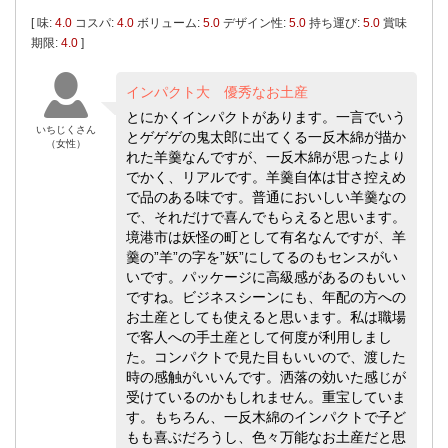
[ 味:
4.0
コスパ:
4.0
ボリューム:
5.0
デザイン性:
5.0
持ち運び:
5.0
賞味
期限:
4.0
]
インパクト大 優秀なお土産
とにかくインパクトがあります。一言でいう
いちじくさん
とゲゲゲの鬼太郎に出てくる一反木綿が描か
（女性）
れた羊羹なんですが、一反木綿が思ったより
でかく、リアルです。羊羹自体は甘さ控えめ
で品のある味です。普通においしい羊羹なの
で、それだけで喜んでもらえると思います。
境港市は妖怪の町として有名なんですが、羊
羹の”羊”の字を”妖”にしてるのもセンスがい
いです。パッケージに高級感があるのもいい
ですね。ビジネスシーンにも、年配の方への
お土産としても使えると思います。私は職場
で客人への手土産として何度が利用しまし
た。コンパクトで見た目もいいので、渡した
時の感触がいいんです。洒落の効いた感じが
受けているのかもしれません。重宝していま
す。もちろん、一反木綿のインパクトで子ど
もも喜ぶだろうし、色々万能なお土産だと思