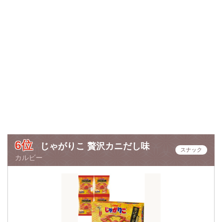
6位
じゃがりこ 贅沢カニだし味
スナック
カルビー