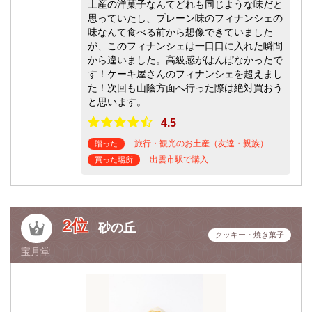
土産の洋菓子なんてどれも同じような味だと
思っていたし、プレーン味のフィナンシェの
味なんて食べる前から想像できていました
が、このフィナンシェは一口口に入れた瞬間
から違いました。高級感がはんぱなかったで
す！ケーキ屋さんのフィナンシェを超えまし
た！次回も山陰方面へ行った際は絶対買おう
と思います。
4.5
旅行・観光のお土産（友達・親族）
贈った
出雲市駅で購入
買った場所
2位
砂の丘
クッキー・焼き菓子
宝月堂