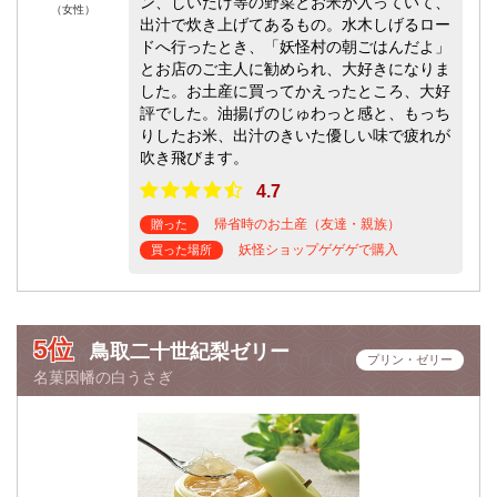
ン、しいたけ等の野菜とお米が入っていて、
（女性）
出汁で炊き上げてあるもの。水木しげるロー
ドへ行ったとき、「妖怪村の朝ごはんだよ」
とお店のご主人に勧められ、大好きになりま
した。お土産に買ってかえったところ、大好
評でした。油揚げのじゅわっと感と、もっち
りしたお米、出汁のきいた優しい味で疲れが
吹き飛びます。
4.7
帰省時のお土産（友達・親族）
贈った
妖怪ショップゲゲゲで購入
買った場所
5位
鳥取二十世紀梨ゼリー
プリン・ゼリー
名菓因幡の白うさぎ