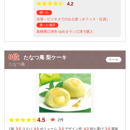
4.2
贈った
出張・ビジネスでのお土産（オフィス・社員）
買った場所
島根県江津市 ゆめタウン江津で購入
8位
たなつ庵 梨ケーキ
ケーキ
たなつ庵
4.5
2件
[ 味:
5.0
コスパ:
4.0
ボリューム:
5.0
デザイン性:
4.0
持ち運び:
5.0
賞味