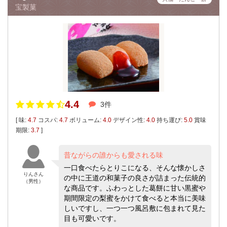
宝製菓
4.4
3件
[ 味:
4.7
コスパ:
4.7
ボリューム:
4.0
デザイン性:
4.0
持ち運び:
5.0
賞味
期限:
3.7
]
昔ながらの誰からも愛される味
一口食べたらとりこになる、そんな懐かしさ
りんさん
の中に王道の和菓子の良さが詰まった伝統的
（男性）
な商品です。ふわっとした葛餅に甘い黒蜜や
期間限定の梨蜜をかけて食べると本当に美味
しいですし、一つ一つ風呂敷に包まれて見た
目も可愛いです。