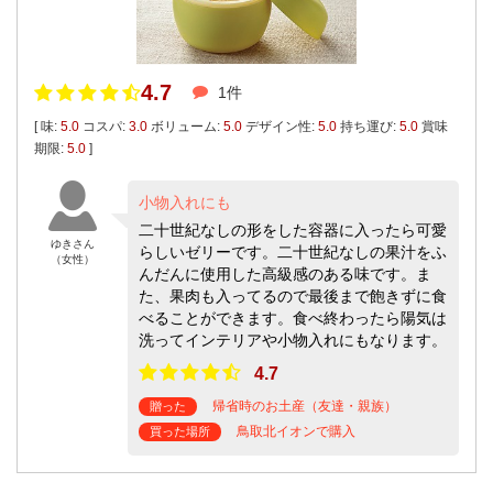
4.7
1件
[ 味:
5.0
コスパ:
3.0
ボリューム:
5.0
デザイン性:
5.0
持ち運び:
5.0
賞味
期限:
5.0
]
小物入れにも
二十世紀なしの形をした容器に入ったら可愛
ゆきさん
らしいゼリーです。二十世紀なしの果汁をふ
（女性）
んだんに使用した高級感のある味です。ま
た、果肉も入ってるので最後まで飽きずに食
べることができます。食べ終わったら陽気は
洗ってインテリアや小物入れにもなります。
4.7
帰省時のお土産（友達・親族）
贈った
鳥取北イオンで購入
買った場所