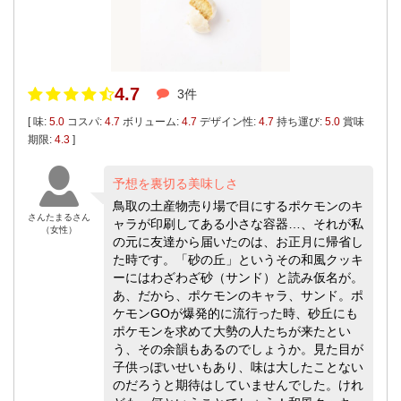
4.7
3件
[ 味:
5.0
コスパ:
4.7
ボリューム:
4.7
デザイン性:
4.7
持ち運び:
5.0
賞味
期限:
4.3
]
予想を裏切る美味しさ
鳥取の土産物売り場で目にするポケモンのキ
さんたまるさん
ャラが印刷してある小さな容器…、それが私
（女性）
の元に友達から届いたのは、お正月に帰省し
た時です。「砂の丘」というその和風クッキ
ーにはわざわざ砂（サンド）と読み仮名が。
あ、だから、ポケモンのキャラ、サンド。ポ
ケモンGOが爆発的に流行った時、砂丘にも
ポケモンを求めて大勢の人たちが来たとい
う、その余韻もあるのでしょうか。見た目が
子供っぽいせいもあり、味は大したことない
のだろうと期待はしていませんでした。けれ