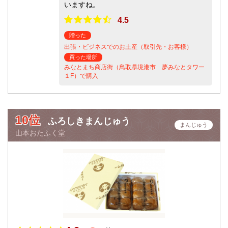
いますね。
4.5
贈った
出張・ビジネスでのお土産（取引先・お客様）
買った場所
みなとまち商店街（鳥取県境港市 夢みなとタワー
１F）で購入
10位
ふろしきまんじゅう
まんじゅう
山本おたふく堂