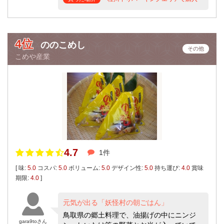
4位
ののこめし
その他
こめや産業
4.7
1件
[ 味:
5.0
コスパ:
5.0
ボリューム:
5.0
デザイン性:
5.0
持ち運び:
4.0
賞味
期限:
4.0
]
元気が出る「妖怪村の朝ごはん」
鳥取県の郷土料理で、油揚げの中にニンジ
gara9toさん