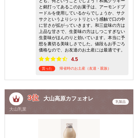
ども、何ということでしょう！和風クッキー
と銘打ってあるこのお菓子は、アーモンドプ
ードルを使用しているからでしょうか、サク
サクというよりシットリという感触で口の中
に甘さが拡がっていきます。和三盆味の方は
上品な甘さで、生姜味の方はしつこすぎない
生姜味がほんのりと効いています。本当に予
想を裏切る美味しさでした。値段もお手ごろ
価格なので、お友達のお土産には最適です。
4.5
帰省時のお土産（友達・親族）
貰った
3位
大山高原カフェオレ
乳製品
大山乳業