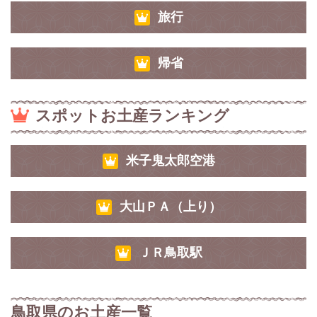
旅行
帰省
スポットお土産ランキング
米子鬼太郎空港
大山ＰＡ（上り）
ＪＲ鳥取駅
鳥取県のお土産一覧