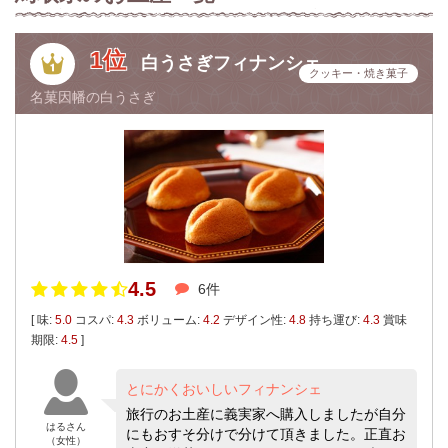
1位
白うさぎフィナンシェ
クッキー・焼き菓子
名菓因幡の白うさぎ
4.5
6件
[ 味:
5.0
コスパ:
4.3
ボリューム:
4.2
デザイン性:
4.8
持ち運び:
4.3
賞味
期限:
4.5
]
とにかくおいしいフィナンシェ
旅行のお土産に義実家へ購入しましたが自分
はるさん
にもおすそ分けで分けて頂きました。正直お
（女性）