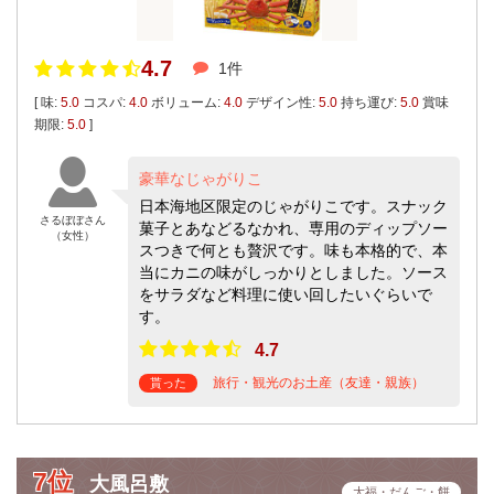
4.7
1件
[ 味:
5.0
コスパ:
4.0
ボリューム:
4.0
デザイン性:
5.0
持ち運び:
5.0
賞味
期限:
5.0
]
豪華なじゃがりこ
日本海地区限定のじゃがりこです。スナック
さるぼぼさん
菓子とあなどるなかれ、専用のディップソー
（女性）
スつきで何とも贅沢です。味も本格的で、本
当にカニの味がしっかりとしました。ソース
をサラダなど料理に使い回したいぐらいで
す。
4.7
旅行・観光のお土産（友達・親族）
貰った
7位
大風呂敷
大福・だんご・餅