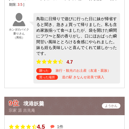
期限:
3.5
]
鳥取に日帰りで遊びに行った日に妹が帰省す
ると聞き、急きょ買って帰りました。私も含
ホンダのバイク
め家族揃って食べましたが、袋を開けた瞬間
乗りさん
にフワ〜と梨の香りがし、口にほおばった瞬
（男性）
間甘い風味ととろける食感にやられました。
妹も姪も美味しいと喜んでくれて嬉しかった
です。
4.7
旅行・観光のお土産（友達・親族）
贈った
道の駅 きなんせ岩美で購入
買った場所
9位
境港妖羹
ようかん
宗家 源 吉兆庵
4.5
1件