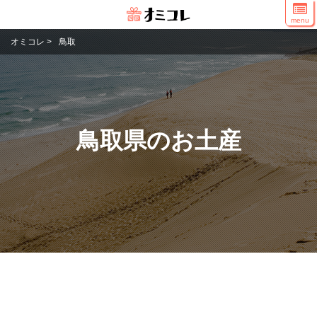
menu
オミコレ
>
鳥取
鳥取県のお土産