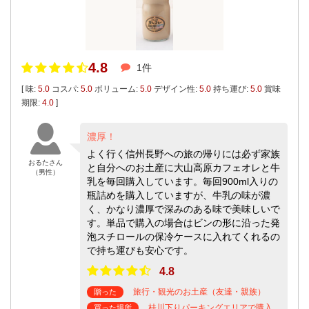
4.8
1件
[ 味:
5.0
コスパ:
5.0
ボリューム:
5.0
デザイン性:
5.0
持ち運び:
5.0
賞味
期限:
4.0
]
濃厚！
よく行く信州長野への旅の帰りには必ず家族
おるたさん
と自分へのお土産に大山高原カフェオレと牛
（男性）
乳を毎回購入しています。毎回900ml入りの
瓶詰めを購入していますが、牛乳の味が濃
く、かなり濃厚で深みのある味で美味しいで
す。単品で購入の場合はビンの形に沿った発
泡スチロールの保冷ケースに入れてくれるの
で持ち運びも安心です。
4.8
旅行・観光のお土産（友達・親族）
贈った
桂川下りパーキングエリアで購入
買った場所