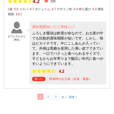
4.2
3件
[ 味:
5.0
コスパ:
4.7
ボリューム:
3.7
デザイン性:
4.3
持ち運び:
4.3
賞味
期限:
3.0
]
賞味期限短いけど美味しい
ふろしき饅頭は鮮度が命なので、お土産の中
おでんさんさん
でも比較的賞味期限が短いです。しかし、味
（男性）
はピカイチです。中にこしあんが入ってい
て、外側は黒糖を使用した薄い皮でできてい
ます。一口でパクっと食べられるサイズで、
子どもからお年寄りまで幅広い年代に食べや
すいようにできています。
4.2
帰省時のお土産（友達・親族）
贈った
1
2
3
次 >
最後 »