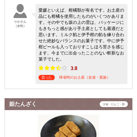
愛媛といえば、柑橘類が有名です。お土産の
品にも柑橘を使用したものがいくつかありま
りかさん
す。その中でも坂の上の雲は、パッケージに
（女性）
もきちっと感があり手土産としても最適だと
思います。ミルク餡と伊予柑の餡を練り合わ
せた絶妙なバランスのお菓子です。中に伊予
柑ピールも入っておりすこしほろ苦さを感じ
ます。今までに出会ったことのない斬新なお
菓子でした。
3.8
帰省時のお土産（友達・親族）
貰った
姫たんざく
大福・だんご・餅