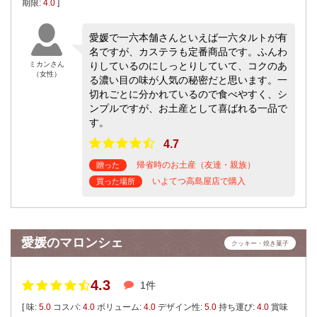
期限:
4.0
]
愛媛で一六本舗さんといえば一六タルトが有
名ですが、カステラも定番商品です。ふんわ
ミカンさん
りしているのにしっとりしていて、コクのあ
（女性）
る濃い目の味が人気の秘密だと思います。一
切れごとに分かれているので食べやすく、シ
ンプルですが、お土産として喜ばれる一品で
す。
4.7
帰省時のお土産（友達・親族）
贈った
いよてつ高島屋店で購入
買った場所
愛媛のマロンシェ
クッキー・焼き菓子
4.3
1件
[ 味:
5.0
コスパ:
4.0
ボリューム:
4.0
デザイン性:
5.0
持ち運び:
4.0
賞味