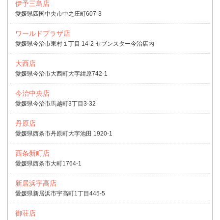
伊予三島店
愛媛県四国中央市中之庄町607-3
ワールドプラザ店
愛媛県今治市東村１丁目 14-2 セブンスター今治店内
大西店
愛媛県今治市大西町大字紺原742-1
今治中央店
愛媛県今治市馬越町3丁目3-32
丹原店
愛媛県西条市丹原町大字池田 1920-1
西条新町店
愛媛県西条市大町1764-1
新居浜宇高店
愛媛県新居浜市宇高町1丁目445-5
御荘店