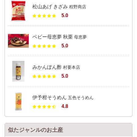
松山あげ きざみ
程野商店
5.0
ベビー母恵夢 秋栗
母恵夢
5.0
みかんぽん酢
村要本店
5.0
伊予柑そうめん
五色そうめん
4.8
似たジャンルのお土産