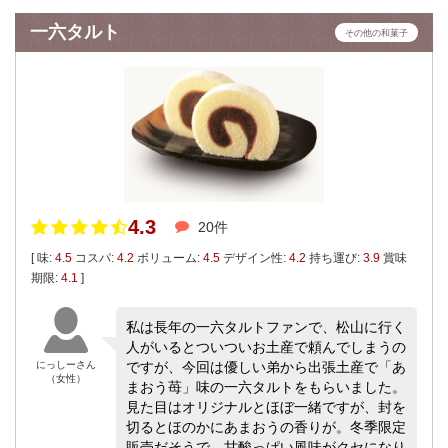
一六タルト
その他の和菓子
4.3
20件
[ 味:
4.5
コスパ:
4.2
ボリューム:
4.5
デザイン性:
4.2
持ち運び:
3.9
賞味
期限:
4.1
]
私は長年の一六タルトファンで、松山に行く
人がいるとついついお土産で頼んでしまうの
にっしーさん
ですが、今回は優しい弟から出張土産で「あ
（女性）
まおう苺」味の一六タルトをもらいました。
見た目はオリジナルとほぼ一緒ですが、封を
切るとほのかにあまおうの香りが。冬季限定
販売だそうで、甘酸っぱい風味がクセになり