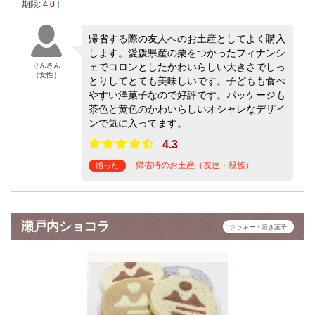
期限:
4.0
]
帰省する際の友人へのお土産としてよく購入
します。愛媛県産の栗をつかったフィナンシ
りんさん
ェでコロンとしたかわいらしい大きさでしっ
（女性）
とりしてとても美味しいです。子どもも食べ
やすい洋菓子なので好評です。パッケージも
茶色と黄色のかわいらしいオシャレなデザイ
ンで気に入ってます。
4.3
帰省時のお土産（友達・親族）
贈った
瀬戸内ショコラ
クッキー・焼き菓子