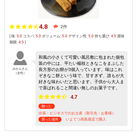
4.8
2件
[ 味:
5.0
コスパ:
5.0
ボリューム:
5.0
デザイン性:
5.0
持ち運び:
4.5
賞味
期限:
4.5
]
和風の小さくて可愛い風呂敷に包まれた個包
装の中には、平たい楊枝ときなこをまぶした
みかんさん
長方形のお餅が3個入っています。味はこれ
（女性）
ぞきなこ餅という味で、甘すぎず、誰もが大
好きな味わいだと思います。子供から大人ま
で喜ばれること間違い無しのお菓子です。
4.7
贈った
出張・ビジネスでのお土産（取引先・お客様）
いよてつ高島屋店で購入
買った場所