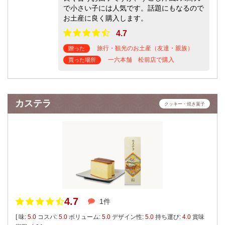
で小さい子には人気です。話題にもなるので
お土産に良く購入します。
4.7
旅行・観光のお土産（友達・親族）
贈った
一六本舗 松前店で購入
買った場所
カステラ
クッキー・焼き菓子
4.7
1件
[ 味:
5.0
コスパ:
5.0
ボリューム:
5.0
デザイン性:
5.0
持ち運び:
4.0
賞味