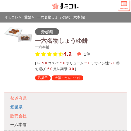
menu
オミコレ
>
愛媛
>
一六名物しょうゆ餅(一六本舗)
愛媛県
一六名物しょうゆ餅
一六本舗
4.2
1
件
[ 味:
5.0
コスパ:
5.0
ボリューム:
5.0
デザイン性:
2.0
持
ち運び:
5.0
賞味期限:
3.0
]
和菓子
大福・だんご・餅
都道府県
愛媛県
販売会社
一六本舗