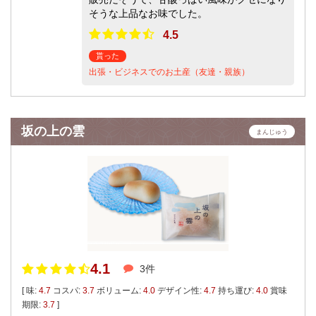
そうな上品なお味でした。
4.5
貰った
出張・ビジネスでのお土産（友達・親族）
坂の上の雲
まんじゅう
4.1
3件
[ 味:
4.7
コスパ:
3.7
ボリューム:
4.0
デザイン性:
4.7
持ち運び:
4.0
賞味
期限:
3.7
]