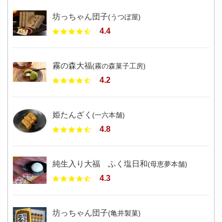
坊っちゃん団子
(うつぼ屋)
4.4
霧の森大福
(霧の森菓子工房)
4.2
姫たんざく
(一六本舗)
4.8
純生入り大福 ふく塩日和
(母恵夢本舗)
4.3
坊っちゃん団子
(亀井製菓)