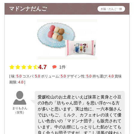
マドンナだんご
大福・だんご・餅
4.7
1件
[ 味:
5.0
コスパ:
5.0
ボリューム:
5.0
デザイン性:
5.0
持ち運び:
4.0
賞味
期限:
4.0
]
愛媛松山のお土産といえば抹茶と黄身と小豆
の3色の「坊ちゃん団子」を思い浮かべる方
まりもさん
が多いと思います。実は他に、一六本舗さん
（女性）
ではいちご、ミルク、カフェオレの淡くて優
しい色合いの「マドンナ団子」も販売されて
います。中のお餅にしっとりした餡がとても
良く合うお団子ですが、すこし洋風の味わい