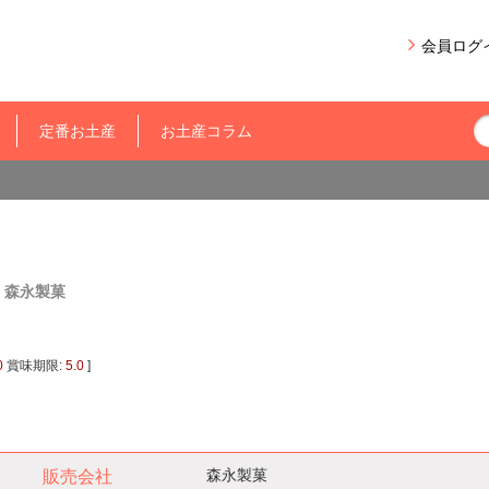
会員ログ
定番お土産
お土産コラム
苺
森永製菓
0
賞味期限:
5.0
]
森永製菓
販売会社