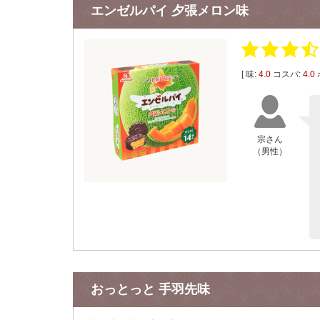
エンゼルパイ 夕張メロン味
[ 味:
4.0
コスパ:
4.0
宗さん
（男性）
おっとっと 手羽先味