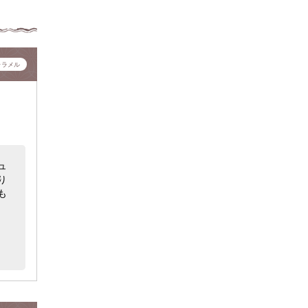
ャラメル
ュ
り
も