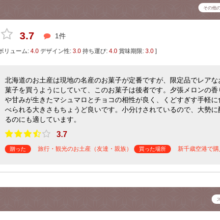
その他
3.7
1件
ボリューム:
4.0
デザイン性:
3.0
持ち運び:
4.0
賞味期限:
3.0
]
北海道のお土産は現地の名産のお菓子が定番ですが、限定品でレアな
菓子を買うようにしていて、このお菓子は後者です。夕張メロンの香
や甘みが生きたマシュマロとチョコの相性が良く、くどすぎす手軽に
べられる大きさもちょうど良いです。小分けされているので、大勢に
るのにも適しています。
3.7
旅行・観光のお土産（友達・親族）
新千歳空港で購
贈った
買った場所