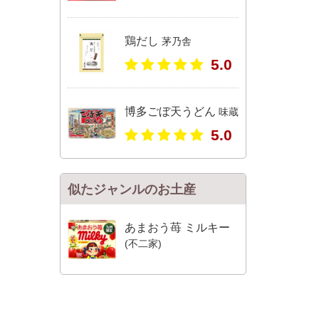
鶏だし
茅乃舎
5.0
博多ごぼ天うどん
味蔵
5.0
似たジャンルのお土産
あまおう苺 ミルキー
(不二家)