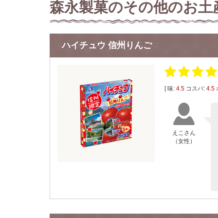
森永製菓のその他のお土
ハイチュウ 信州りんご
[ 味:
4.5
コスパ:
4.5
えこさん
（女性）