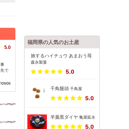
福岡県の人気のお土産
5.0
旅するハイチュウ あまおう苺
森永製菓
う事
旅先で
5.0
09/06
千鳥饅頭
千鳥屋
5.0
羊羹黒ダイヤ
亀屋延永
5.0