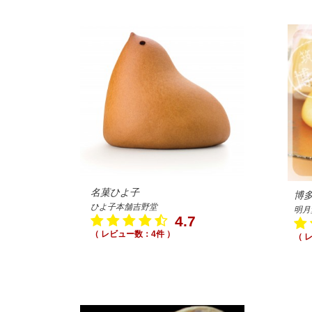
名菓ひよ子
博
ひよ子本舗吉野堂
明月
4.7
（ レビュー数：4件 ）
（ 