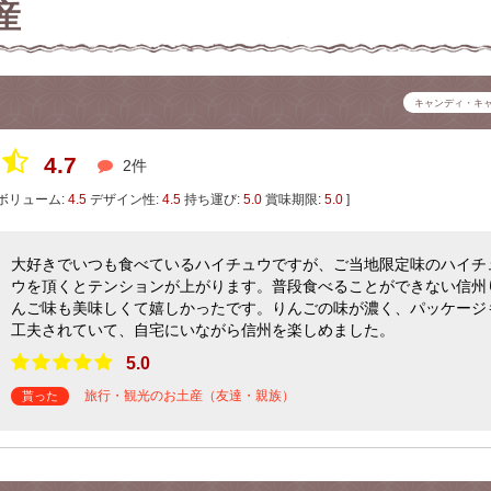
産
キャンディ・キ
4.7
2件
ボリューム:
4.5
デザイン性:
4.5
持ち運び:
5.0
賞味期限:
5.0
]
大好きでいつも食べているハイチュウですが、ご当地限定味のハイチ
ウを頂くとテンションが上がります。普段食べることができない信州
んご味も美味しくて嬉しかったです。りんごの味が濃く、パッケージ
工夫されていて、自宅にいながら信州を楽しめました。
5.0
旅行・観光のお土産（友達・親族）
貰った