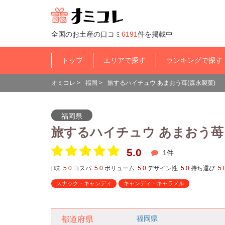
全国のお土産の口コミ
6191
件を掲載中
トップ
エリアで探す
ランキングで探す
オミコレ
>
福岡
>
旅するハイチュウ あまおう苺(森永製菓)
福岡県
旅するハイチュウ あまおう
5.0
1
件
[ 味:
5.0
コスパ:
5.0
ボリューム:
5.0
デザイン性:
5.0
持ち運び:
5.
スナック・キャンディ
キャンディ・キャラメル
福岡県
都道府県