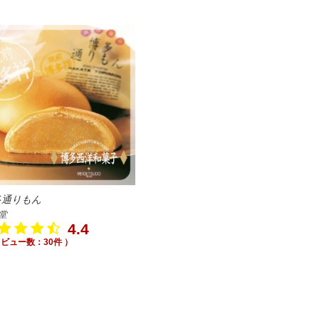
多通りもん
堂
4.4
レビュー数：30件 ）