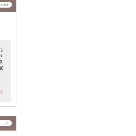
の洋菓子
お
り
食
配
入
スナック