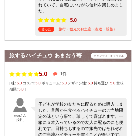
れていて、自宅にいながら信州を楽しめまし
た。
5.0
旅行・観光のお土産（友達・親族）
貰った
旅するハイチュウ あまおう苺
キャンディ・キャラメル
5.0
1件
[ 味:
5.0
コスパ:
5.0
ボリューム:
5.0
デザイン性:
5.0
持ち運び:
5.0
賞味
期限:
5.0
]
子どもが学校の友だちに配るために購入しま
した。普段から食べるハイチューのご当地限
mouさん
定の味という事で、珍しくて喜ばれます。一
（女性）
箱に５本入っているので友人に配るのにも便
利です。日持ちもするので旅先ではそれぞれ
のご当地ハイチューを買うことが多いです。