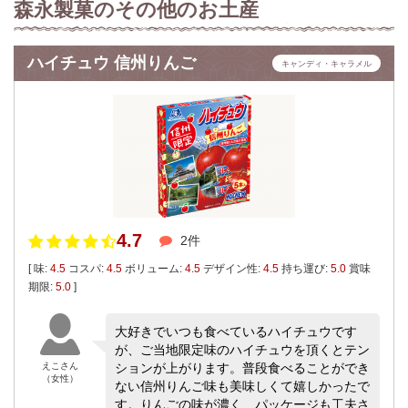
森永製菓のその他のお土産
ハイチュウ 信州りんご
キャンディ・キャラメル
4.7
2件
[ 味:
4.5
コスパ:
4.5
ボリューム:
4.5
デザイン性:
4.5
持ち運び:
5.0
賞味
期限:
5.0
]
大好きでいつも食べているハイチュウです
が、ご当地限定味のハイチュウを頂くとテン
えこさん
ションが上がります。普段食べることができ
（女性）
ない信州りんご味も美味しくて嬉しかったで
す。りんごの味が濃く、パッケージも工夫さ