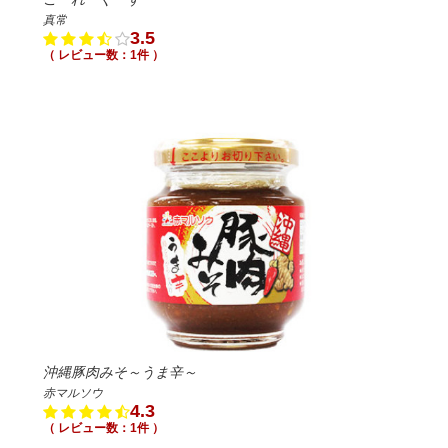
真常
3.5
（ レビュー数：1件 ）
沖縄豚肉みそ～うま辛～
赤マルソウ
4.3
（ レビュー数：1件 ）