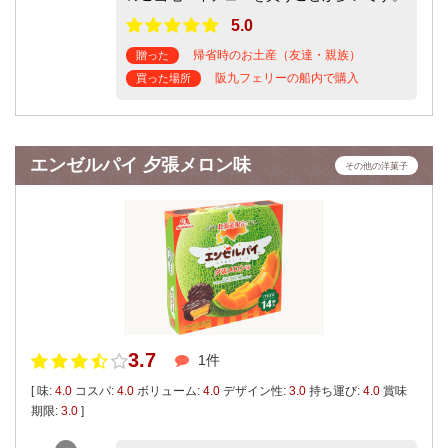
5.0
帰省時のお土産（友達・親族）
贈った
阪九フェリーの船内で購入
買った場所
エンゼルパイ 夕張メロン味
その他の洋菓子
3.7
1件
[ 味:
4.0
コスパ:
4.0
ボリューム:
4.0
デザイン性:
3.0
持ち運び:
4.0
賞味
期限:
3.0
]