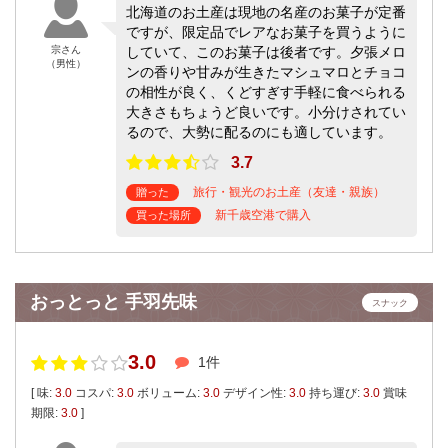
北海道のお土産は現地の名産のお菓子が定番
ですが、限定品でレアなお菓子を買うように
宗さん
していて、このお菓子は後者です。夕張メロ
（男性）
ンの香りや甘みが生きたマシュマロとチョコ
の相性が良く、くどすぎす手軽に食べられる
大きさもちょうど良いです。小分けされてい
るので、大勢に配るのにも適しています。
3.7
旅行・観光のお土産（友達・親族）
贈った
新千歳空港で購入
買った場所
おっとっと 手羽先味
スナック
3.0
1件
[ 味:
3.0
コスパ:
3.0
ボリューム:
3.0
デザイン性:
3.0
持ち運び:
3.0
賞味
期限:
3.0
]