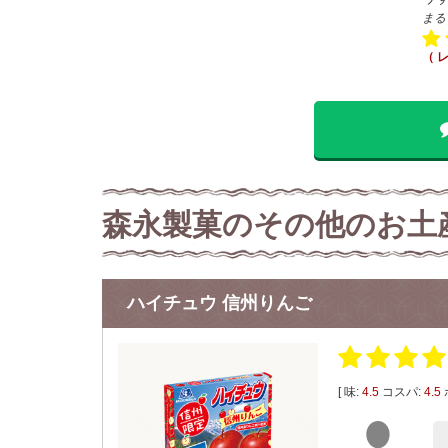
まる
（ 
森永製菓のその他のお土
ハイチュウ 信州りんご
[ 味:
4.5
コスパ:
4.5