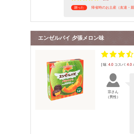
帰省時のお土産（友達・
贈った
エンゼルパイ 夕張メロン味
[ 味:
4.0
コスパ:
4.0
宗さん
（男性）