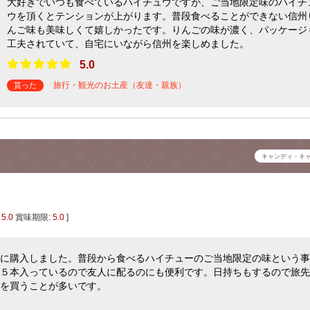
大好きでいつも食べているハイチュウですが、ご当地限定味のハイチ
ウを頂くとテンションが上がります。普段食べることができない信州
んご味も美味しくて嬉しかったです。りんごの味が濃く、パッケージ
工夫されていて、自宅にいながら信州を楽しめました。
5.0
旅行・観光のお土産（友達・親族）
貰った
キャンディ・キ
:
5.0
賞味期限:
5.0
]
に購入しました。普段から食べるハイチューのご当地限定の味という事
５本入っているので友人に配るのにも便利です。日持ちもするので旅先
ーを買うことが多いです。