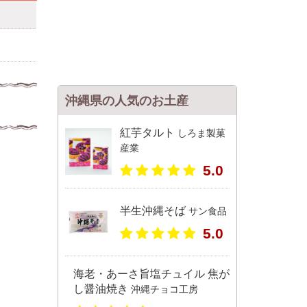
沖縄県の人気のお土産
紅芋タルト
しろま製菓
産業
5.0
半生沖縄そば
サン食品
5.0
海老・あーさ旨塩チュイル 焦が
し醤油焼き
沖縄チョコ工房