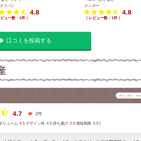
そうパン
ナンポー
4.8
4.8
レビュー数：1件 ）
（ レビュー数：1件 ）
口コミを投稿する
産
キャンディ・キ
4.7
2件
ボリューム:
4.5
デザイン性:
4.5
持ち運び:
5.0
賞味期限:
5.0
]