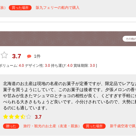
親族）
阪九フェリーの船内で購入
買った場所
その他
3.7
1件
ボリューム:
4.0
デザイン性:
3.0
持ち運び:
4.0
賞味期限:
3.0
]
北海道のお土産は現地の名産のお菓子が定番ですが、限定品でレアな
菓子を買うようにしていて、このお菓子は後者です。夕張メロンの香
や甘みが生きたマシュマロとチョコの相性が良く、くどすぎす手軽に
べられる大きさもちょうど良いです。小分けされているので、大勢に
るのにも適しています。
3.7
旅行・観光のお土産（友達・親族）
新千歳空港で購
贈った
買った場所