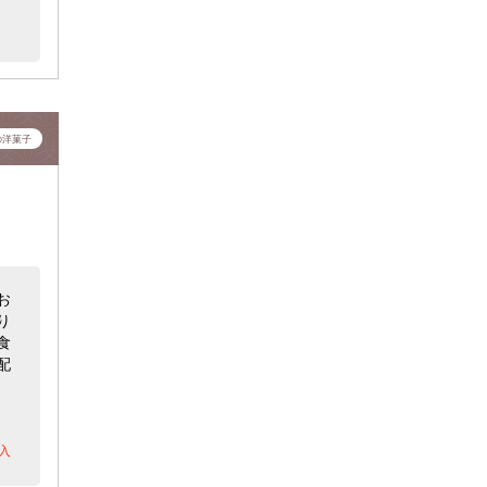
の洋菓子
お
り
食
配
入