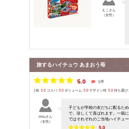
えこさん
（女性）
旅するハイチュウ あまおう苺
5.0
1件
[ 味:
5.0
コスパ:
5.0
ボリューム:
5.0
デザイン性:
5.0
持ち運び
子どもが学校の友だちに配るため
で、珍しくて喜ばれます。一箱に
mouさん
ではそれぞれのご当地ハイチュ
（女性）
5.0