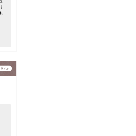
ュ
り
も
ャラメル