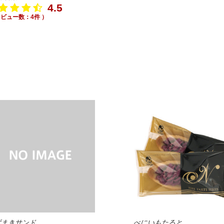
4.5
レビュー数：4件 ）
ずまきサンド
べにいもたると