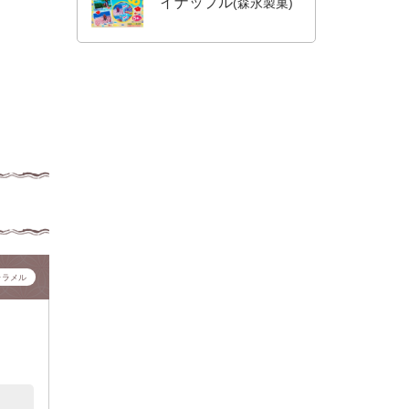
イナップル
(森永製菓)
ャラメル