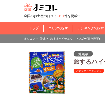
全国のお土産の口コミ
6191
件を掲載中
トップ
エリアで探す
ランキングで探す
オミコレ
>
沖縄
>
旅するハイチュウ マンゴー(森永製菓)
沖縄県
旅するハイ
スナック・キャンディ