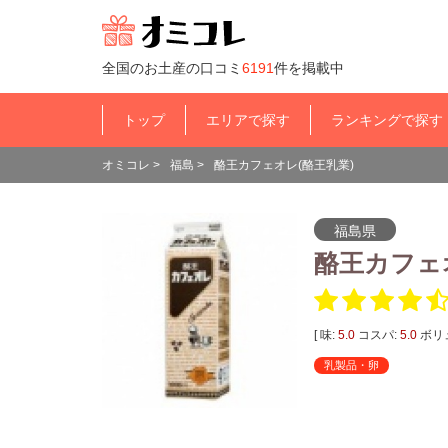
全国のお土産の口コミ
6191
件を掲載中
トップ
エリアで探す
ランキングで探す
オミコレ
>
福島
>
酪王カフェオレ(酪王乳業)
福島県
酪王カフェ
[ 味:
5.0
コスパ:
5.0
ボリ
乳製品・卵