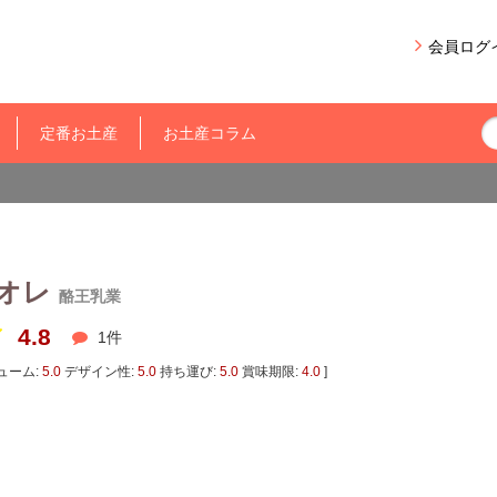
会員ログ
定番お土産
お土産コラム
オレ
酪王乳業
4.8
1
件
ューム:
5.0
デザイン性:
5.0
持ち運び:
5.0
賞味期限:
4.0
]