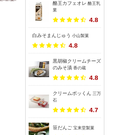
酪王カフェオレ
酪王乳
業
4.8
白みそまんじゅう
小山製菓
4.8
黒胡椒クリームチーズ
のみそ漬
香の蔵
4.8
クリームボッくん
三万
石
4.7
笹だんご
宝来堂製菓