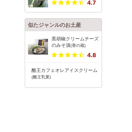
4.7
似たジャンルのお土産
黒胡椒クリームチーズ
のみそ漬
(香の蔵)
4.8
酪王カフェオレアイスクリーム
(酪王乳業)