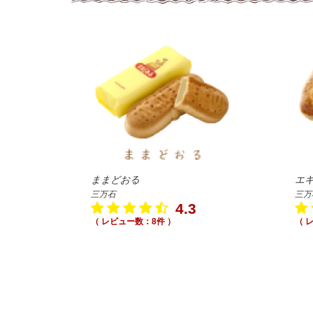
ままどおる
エ
三万石
三万
4.3
（ レビュー数：8件 ）
（ 