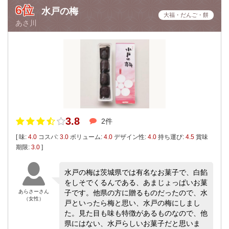
6位
水戸の梅
大福・だんご・餅
あさ川
3.8
2件
[ 味:
4.0
コスパ:
3.0
ボリューム:
4.0
デザイン性:
4.0
持ち運び:
4.5
賞味
期限:
3.0
]
水戸の梅は茨城県では有名なお菓子で、白餡
をしそでくるんである、あまじょっぱいお菓
あらさーさん
子です。他県の方に贈るものだったので、水
（女性）
戸といったら梅と思い、水戸の梅にしまし
た。見た目も味も特徴があるものなので、他
県にはない、水戸らしいお菓子だと思いま