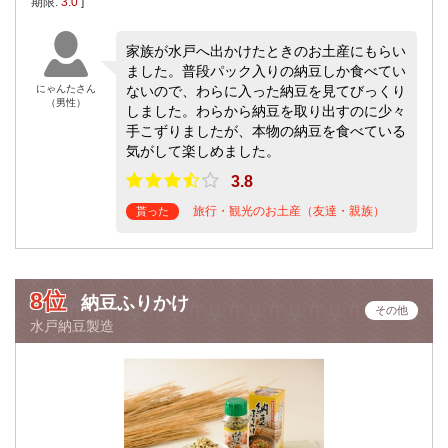
期限:
3.0
]
家族が水戸へ出かけたときのお土産にもらい
ました。普段パック入りの納豆しか食べてい
にゃんたさん
ないので、わらに入った納豆を見てびっくり
（男性）
しました。わらから納豆を取り出すのに少々
手こずりましたが、本物の納豆を食べている
気がして楽しめました。
3.8
旅行・観光のお土産（友達・親族）
貰った
8位
納豆ふりかけ
その他
水戸納豆製造