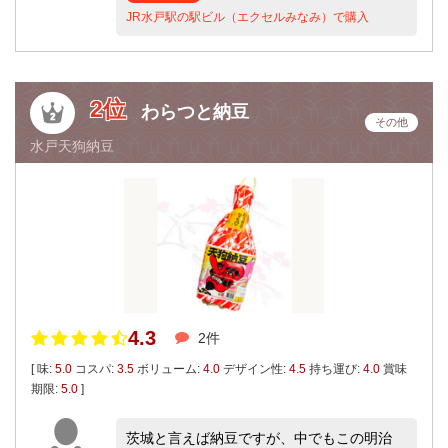
JR水戸駅の駅ビル（エクセルみなみ）で購入
2位
わらつと納豆
その他
水戸天狗納豆
4.3
2件
[ 味:
5.0
コスパ:
3.5
ボリューム:
4.0
デザイン性:
4.5
持ち運び:
4.0
賞味
期限:
5.0
]
茨城と言えば納豆ですが、中でもこの明治