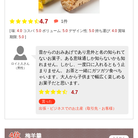
4.7
1件
[ 味:
4.0
コスパ:
5.0
ボリューム:
5.0
デザイン性:
5.0
持ち運び:
4.0
賞味
期限:
5.0
]
昔からのおみあげであり意外と名の知られて
ないお菓子。ある意味通しか知らないかも知
ロイと人さん
れません。しかし、一度口に入れるともう止
（男性）
まりません。 お茶と一緒にガツガツ食べち
ゃいます。大人から子供まで幅広く楽しめる
お菓子だと思います。
4.7
貰った
出張・ビジネスでのお土産（取引先・お客様）
4位
梅羊羹