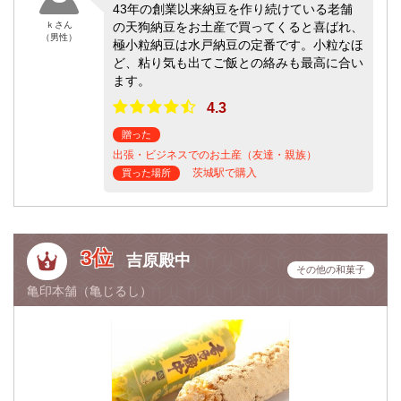
43年の創業以来納豆を作り続けている老舗
ｋさん
の天狗納豆をお土産で買ってくると喜ばれ、
（男性）
極小粒納豆は水戸納豆の定番です。小粒なほ
ど、粘り気も出てご飯との絡みも最高に合い
ます。
4.3
贈った
出張・ビジネスでのお土産（友達・親族）
茨城駅で購入
買った場所
3位
吉原殿中
その他の和菓子
亀印本舗（亀じるし）