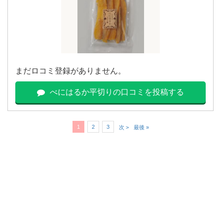
まだロコミ登録がありません。
べにはるか平切りの口コミを投稿する
1
2
3
次 >
最後 »