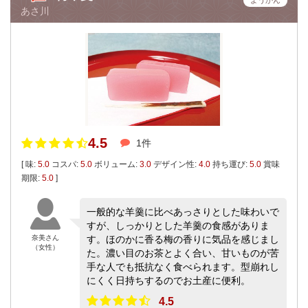
ようかん
あさ川
4.5
1件
[ 味:
5.0
コスパ:
5.0
ボリューム:
3.0
デザイン性:
4.0
持ち運び:
5.0
賞味
期限:
5.0
]
一般的な羊羹に比べあっさりとした味わいで
すが、しっかりとした羊羹の食感がありま
奈美さん
す。ほのかに香る梅の香りに気品を感じまし
（女性）
た。濃い目のお茶とよく合い、甘いものが苦
手な人でも抵抗なく食べられます。型崩れし
にくく日持ちするのでお土産に便利。
4.5