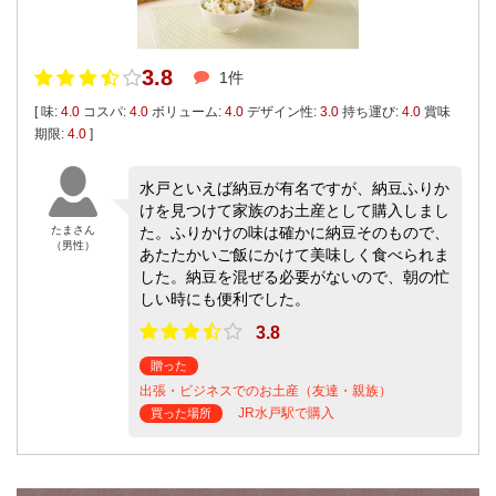
3.8
1件
[ 味:
4.0
コスパ:
4.0
ボリューム:
4.0
デザイン性:
3.0
持ち運び:
4.0
賞味
期限:
4.0
]
水戸といえば納豆が有名ですが、納豆ふりか
けを見つけて家族のお土産として購入しまし
たまさん
た。ふりかけの味は確かに納豆そのもので、
（男性）
あたたかいご飯にかけて美味しく食べられま
した。納豆を混ぜる必要がないので、朝の忙
しい時にも便利でした。
3.8
贈った
出張・ビジネスでのお土産（友達・親族）
JR水戸駅で購入
買った場所