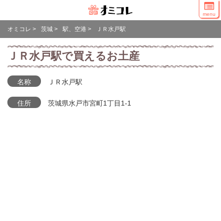
menu
オミコレ
>
茨城
>
駅、空港
>
ＪＲ水戸駅
ＪＲ水戸駅で買えるお土産
名称
ＪＲ水戸駅
住所
茨城県水戸市宮町1丁目1-1