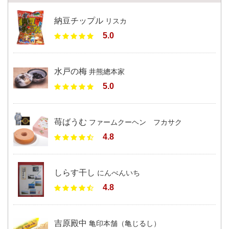
納豆チップル
リスカ
5.0
水戸の梅
井熊總本家
5.0
苺ばうむ
ファームクーヘン フカサク
4.8
しらす干し
にんべんいち
4.8
吉原殿中
亀印本舗（亀じるし）