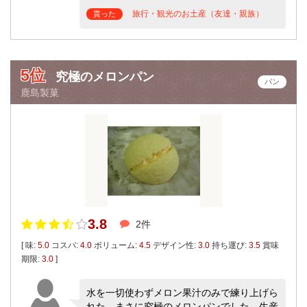
旅行・観光のお土産（友達・親族）
貰った
5位
究極のメロンパン
パン
鹿島製菓
3.8
2件
[ 味:
5.0
コスパ:
4.0
ボリューム:
4.5
デザイン性:
3.0
持ち運び:
3.5
賞味
期限:
3.0
]
水を一切使わずメロン果汁のみで練り上げら
れた、まさに究極のメロンパンでした。生産