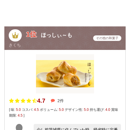
1位
ほっしぃ～も
その他の和菓子
きくち
4.7
2件
[ 味:
5.0
コスパ:
4.5
ボリューム:
5.0
デザイン性:
5.0
持ち運び:
4.0
賞味
期限:
4.5
]
少し前茨城県に住んでいた時、帰省時に定番