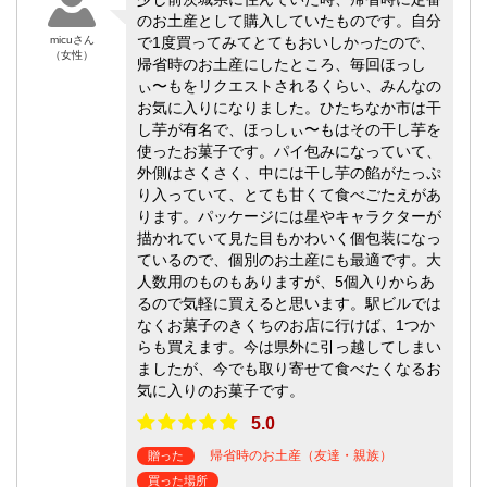
のお土産として購入していたものです。自分
micuさん
で1度買ってみてとてもおいしかったので、
（女性）
帰省時のお土産にしたところ、毎回ほっし
ぃ〜もをリクエストされるくらい、みんなの
お気に入りになりました。ひたちなか市は干
し芋が有名で、ほっしぃ〜もはその干し芋を
使ったお菓子です。パイ包みになっていて、
外側はさくさく、中には干し芋の餡がたっぷ
り入っていて、とても甘くて食べごたえがあ
ります。パッケージには星やキャラクターが
描かれていて見た目もかわいく個包装になっ
ているので、個別のお土産にも最適です。大
人数用のものもありますが、5個入りからあ
るので気軽に買えると思います。駅ビルでは
なくお菓子のきくちのお店に行けば、1つか
らも買えます。今は県外に引っ越してしまい
ましたが、今でも取り寄せて食べたくなるお
気に入りのお菓子です。
5.0
帰省時のお土産（友達・親族）
贈った
買った場所