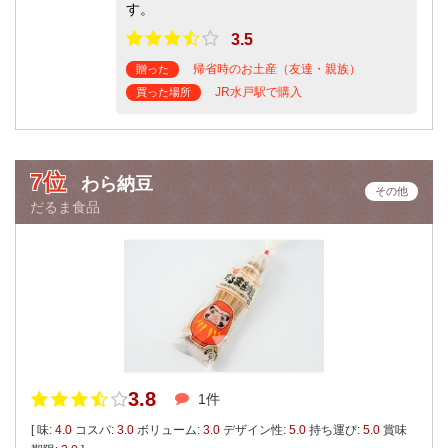
す。
3.5
帰省時のお土産（友達・親族）
贈った
JR水戸駅で購入
買った場所
7位
わら納豆
その他
だるま食品
3.8
1件
[ 味:
4.0
コスパ:
3.0
ボリューム:
3.0
デザイン性:
5.0
持ち運び:
5.0
賞味