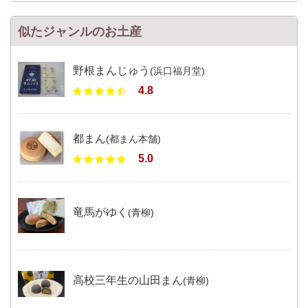
似たジャンルのお土産
野根まんじゅう
(浜口福月堂)
4.8
都まん
(都まん本舗)
5.0
竜馬がゆく
(青柳)
高校三年生の山田まん
(青柳)