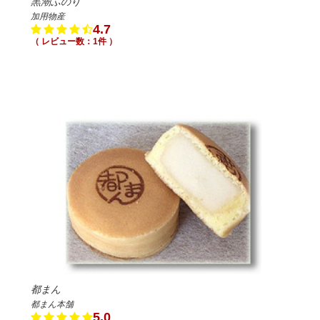
黒潮ふのり
加用物産
4.7
（ レビュー数：1件 ）
都まん
都まん本舗
5.0