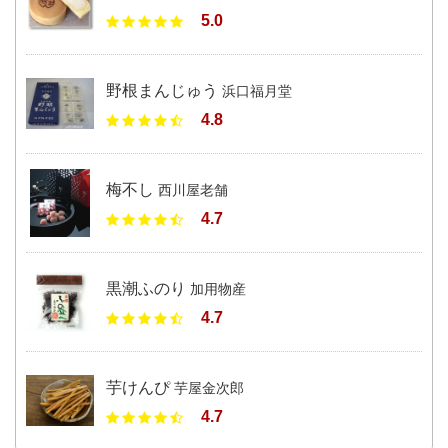
5.0
野根まんじゅう
浜口福月堂
4.8
梅不し
西川屋老舗
4.7
黒潮ふのり
加用物産
4.7
芋けんぴ
芋屋金次郎
4.7