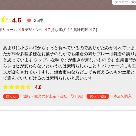
クッキー・焼
4.5
25件
ボリューム:
4.5
デザイン性:
4.7
持ち運び:
4.2
賞味期限:
4.7
]
あまりに小さい時からずっと食べているのでありがたみが薄れていま
たが昨今多種多様なお菓子のなかでも鎌倉の鳩サブレーは鎌倉の誇り
と思っています シンプルな味ですが飽きが来ないものです 創業当時
らレセピが変わらないというのは素晴らしいこと！ パッケージにも工
夫が凝らされていますし、鎌倉市内ならどこでも買えるのもお土産と
て選んでいただけるのは素晴らしいと思います
4.8
旅行・観光のお土産（会社・取引先）
本店で購入
贈った
買った場所