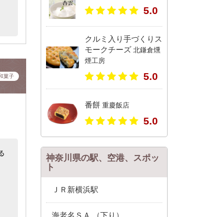
5.0
クルミ入り手づくりス
モークチーズ
北鎌倉燻
煙工房
5.0
和菓子
番餅
重慶飯店
5.0
る
神奈川県の駅、空港、スポッ
ト
ＪＲ新横浜駅
海老名ＳＡ （下り）