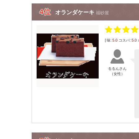
4位
オランダケーキ
福砂屋
[ 味:
5.0
コスパ:
5.0
るるんさん
（女性）