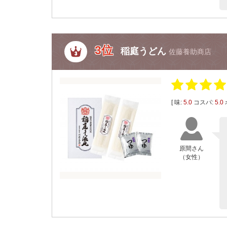
3位
稲庭うどん
佐藤養助商店
[ 味:
5.0
コスパ:
5.0
原間さん
（女性）