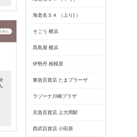
海老名ＳＡ （上り) ）
そごう 横浜
うめん
髙島屋 横浜
伊勢丹 相模原
分
東急百貨店 たまプラーザ
ん
。
ラゾーナ川崎プラザ
京急百貨店 上大岡駅
西武百貨店 小田原