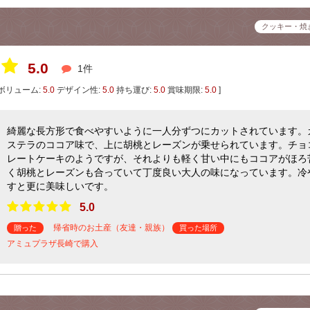
クッキー・焼
5.0
1件
ボリューム:
5.0
デザイン性:
5.0
持ち運び:
5.0
賞味期限:
5.0
]
綺麗な長方形で食べやすいように一人分ずつにカットされています。
ステラのココア味で、上に胡桃とレーズンが乗せられています。チョ
レートケーキのようですが、それよりも軽く甘い中にもココアがほろ
く胡桃とレーズンも合っていて丁度良い大人の味になっています。冷
すと更に美味しいです。
5.0
帰省時のお土産（友達・親族）
贈った
買った場所
アミュプラザ長崎で購入