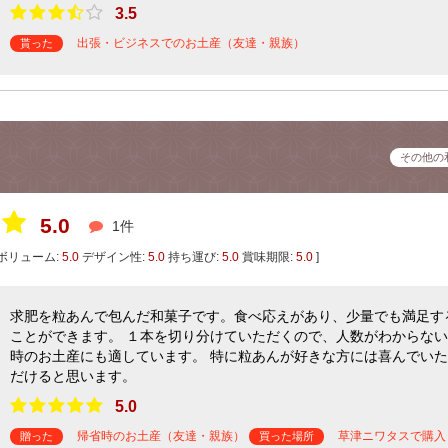
3.5
出張・ビジネスでのお土産（友達・親族）
貰った
その他の
5.0
1件
ボリューム:
5.0
デザイン性:
5.0
持ち運び:
5.0
賞味期限:
5.0
]
求肥を粒あんで包んだ和菓子です。食べ応えがあり、少量でも満足す
ことができます。 １本を切り分けていただくので、人数がわからない
時のお土産にも適しています。 特に粒あんが好きな方には喜んでいた
だけると思います。
5.0
帰省時のお土産（友達・親族）
草津ニワタスで購入
贈った
買った場所