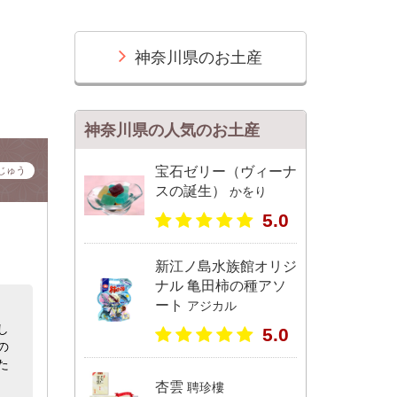
神奈川県のお土産
神奈川県の人気のお土産
宝石ゼリー（ヴィーナ
じゅう
スの誕生）
かをり
5.0
新江ノ島水族館オリジ
ナル 亀田柿の種アソ
ート
アジカル
し
5.0
の
た
杏雲
聘珍樓