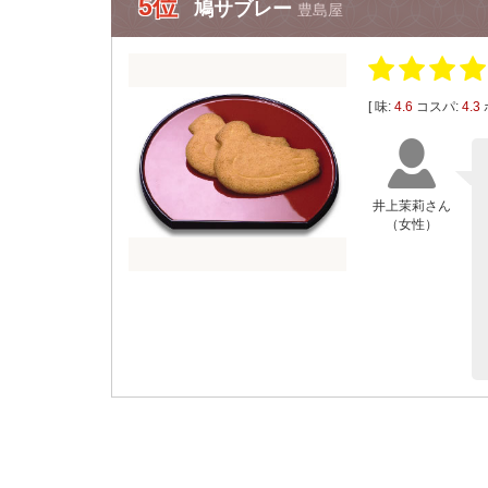
5位
鳩サブレー
豊島屋
[ 味:
4.6
コスパ:
4.3
井上茉莉さん
（女性）