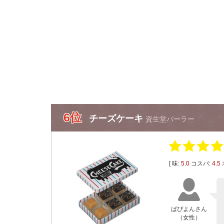
6位
チーズケーキ
資生堂パーラー
[ 味:
5.0
コスパ:
4.5
ぱぴよんさん
（女性）