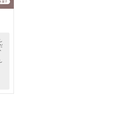
き菓子
し
だ
か
し