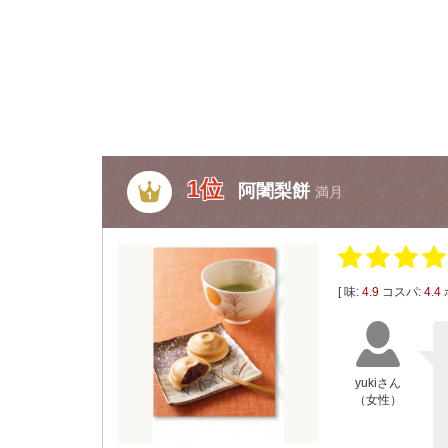
1位
阿闍梨餅
満月
[ 味:
4.9
コスパ:
4.4
yukiさん
（女性）