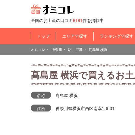
全国のお土産の口コミ
6191
件を掲載中
トップ
エリアで探す
ランキングで探す
オミコレ
>
神奈川
>
駅、空港
>
髙島屋 横浜
髙島屋 横浜で買えるお土
名称
髙島屋 横浜
住所
神奈川県横浜市西区南幸1-6-31