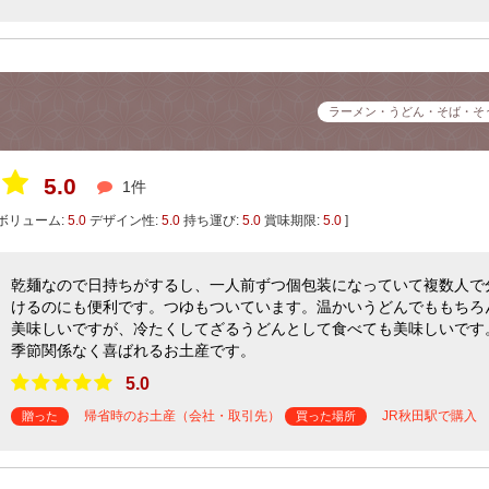
ラーメン・うどん・そば・そ
5.0
1件
ボリューム:
5.0
デザイン性:
5.0
持ち運び:
5.0
賞味期限:
5.0
]
乾麺なので日持ちがするし、一人前ずつ個包装になっていて複数人で
けるのにも便利です。つゆもついています。温かいうどんでももちろ
美味しいですが、冷たくしてざるうどんとして食べても美味しいです
季節関係なく喜ばれるお土産です。
5.0
帰省時のお土産（会社・取引先）
JR秋田駅で購入
贈った
買った場所