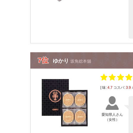
7位
ゆかり
坂角総本舖
[ 味:
4.7
コスパ:
3.9
愛知県人さん
（女性）