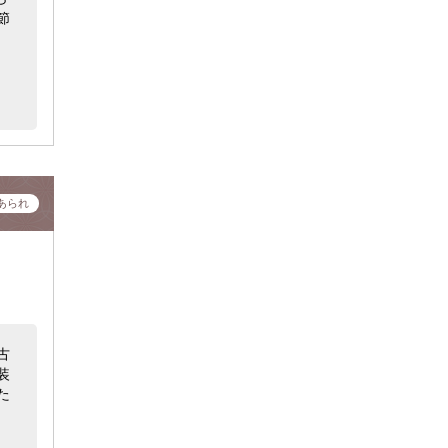
節
あられ
古
装
た