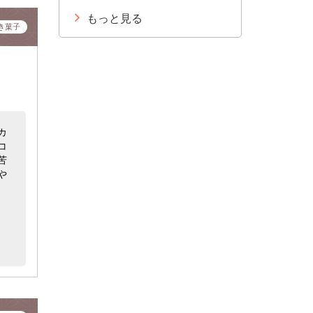
もっと見る
き菓子
カ
コ
苦
や