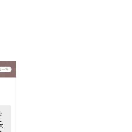
ケーキ
ま
し
買
ら