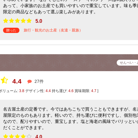
あって、小家族のお土産でも買いやすいので重宝しています。味も季
限定の商品などもあって選ぶ楽しみがあります。
5.0
旅行・観光のお土産（友達・親族）
贈った
せんべい・
4.4
27件
ボリューム:
3.8
デザイン性:
4.4
持ち運び:
4.6
賞味期限:
4.7
]
名古屋土産の定番です。今ではあちこちで買うこともできますが、名
屋限定のものもあります。軽いので、持ち運びに便利ですし、個別包
なので、配りやすいので、重宝します。塩と海老の風味でパリッとい
だくことができます。
4.0