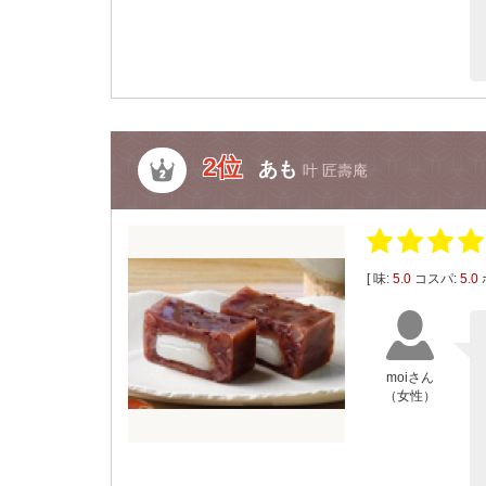
2位
あも
叶 匠壽庵
[ 味:
5.0
コスパ:
5.0
moiさん
（女性）