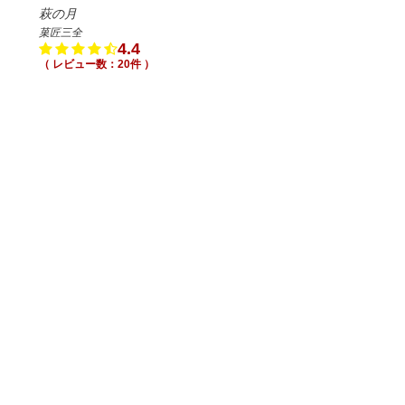
萩の月
菓匠三全
4.4
（ レビュー数：20件 ）