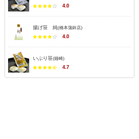
4.0
揚げ笹 純
(橋本蒲鉾店)
4.0
いぶり笹
(鐘崎)
4.7