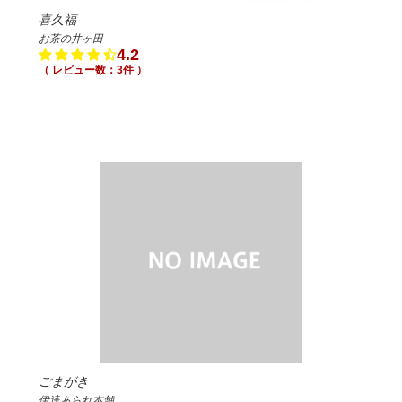
喜久福
お茶の井ヶ田
4.2
（ レビュー数：3件 ）
ごまがき
伊達あられ本舗