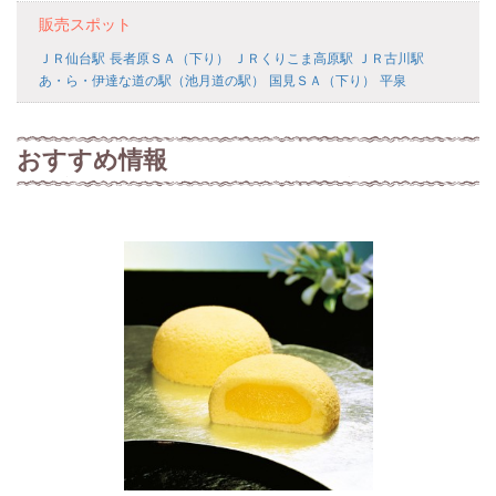
販売スポット
ＪＲ仙台駅
長者原ＳＡ（下り）
ＪＲくりこま高原駅
ＪＲ古川駅
あ・ら・伊達な道の駅（池月道の駅）
国見ＳＡ（下り）
平泉
おすすめ情報