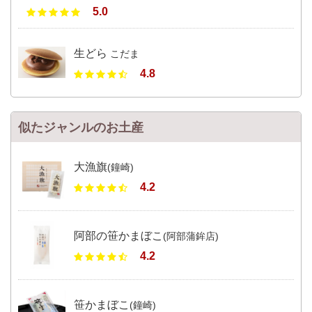
5.0
生どら
こだま
4.8
似たジャンルのお土産
大漁旗
(鐘崎)
4.2
阿部の笹かまぼこ
(阿部蒲鉾店)
4.2
笹かまぼこ
(鐘崎)