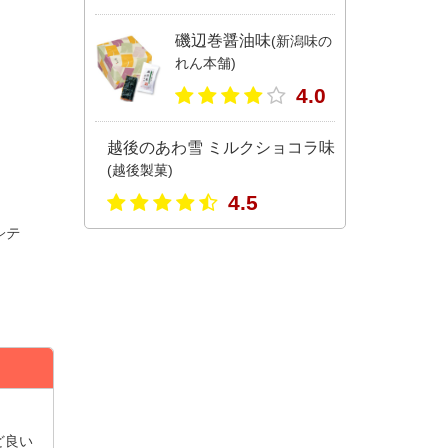
磯辺巻醤油味
(新潟味の
れん本舗)
4.0
越後のあわ雪 ミルクショコラ味
(越後製菓)
4.5
シテ
ど良い