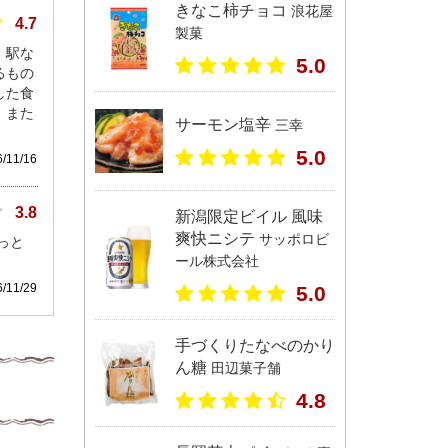
きなこ柿チョコ
浪花屋
4.7
製菓
。駅な
5.0
るもの
した食
。また
サーモン塩辛
三幸
5.0
11/16
3.8
新潟限定ビイル 風味
爽快ニシテ
サッポロビ
っと
ール株式会社
11/29
5.0
手づくりたなべのかり
ん糖
田辺菓子舗
4.8