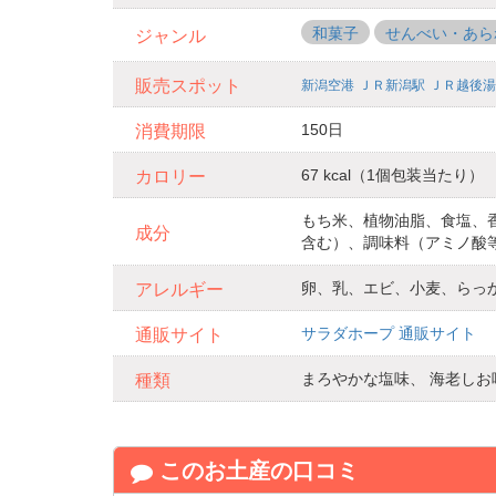
和菓子
せんべい・あら
ジャンル
販売スポット
新潟空港
ＪＲ新潟駅
ＪＲ越後湯
150日
消費期限
67 kcal（1個包装当たり）
カロリー
もち米、植物油脂、食塩、
成分
含む）、調味料（アミノ酸
卵、乳、エビ、小麦、らっ
アレルギー
サラダホープ 通販サイト
通販サイト
まろやかな塩味、 海老しお
種類
このお土産の口コミ