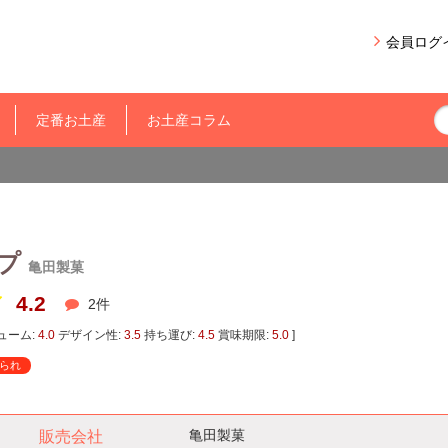
会員ログ
定番お土産
お土産コラム
ープ
亀田製菓
4.2
2
件
ューム:
4.0
デザイン性:
3.5
持ち運び:
4.5
賞味期限:
5.0
]
られ
亀田製菓
販売会社