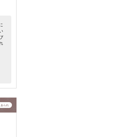
に
い
ぴ
れ
・あられ