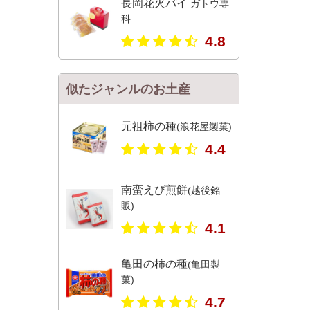
長岡花火パイ
ガトウ専
科
4.8
似たジャンルのお土産
元祖柿の種
(浪花屋製菓)
4.4
南蛮えび煎餅
(越後銘
販)
4.1
亀田の柿の種
(亀田製
菓)
4.7