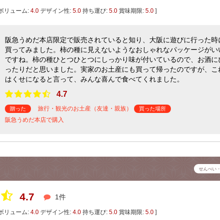
ボリューム:
4.0
デザイン性:
5.0
持ち運び:
5.0
賞味期限:
5.0
]
阪急うめだ本店限定で販売されていると知り、大阪に遊びに行った時
買ってみました。柿の種に見えないようなおしゃれなパッケージがい
ですね。柿の種ひとつひとつにしっかり味が付いているので、お酒に
ったりだと思いました。実家のお土産にも買って帰ったのですが、こ
はくせになると言って、みんな喜んで食べてくれました。
4.7
旅行・観光のお土産（友達・親族）
贈った
買った場所
阪急うめだ本店で購入
せんべい
4.7
1件
ボリューム:
4.0
デザイン性:
4.0
持ち運び:
5.0
賞味期限:
5.0
]