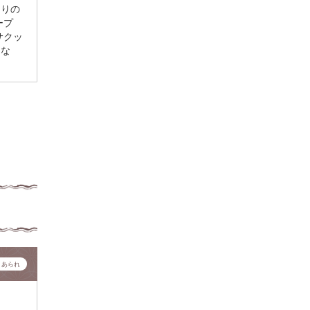
たりの
ープ
サクッ
うな
・あられ