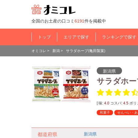
全国のお土産の口コミ
6191
件を掲載中
トップ
エリアで探す
ランキングで探す
オミコレ
>
新潟
>
サラダホープ(亀田製菓)
新潟県
サラダホ
[ 味:
4.0
コスパ:
4.5
ボリ
和菓子
せんべい・あ
新潟県
都道府県