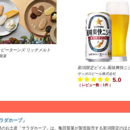
ッピーターンズ リッチメルト
製菓
新潟限定ビイル 風味爽快ニ
サッポロビール株式会社
5.0
（ レビュー数：1件 ）
ラダホープ」
県のお土産「サラダホープ」は、亀田製菓が製造販売する新潟限定のほ