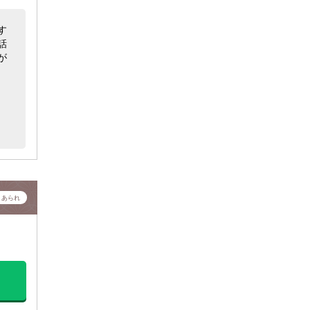
す
話
が
・あられ