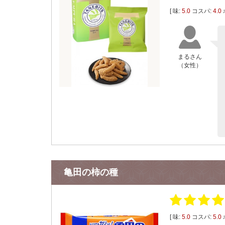
[ 味:
5.0
コスパ:
4.0
まるさん
（女性）
亀田の柿の種
[ 味:
5.0
コスパ:
5.0