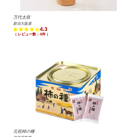
万代太鼓
新潟大阪屋
4.3
（ レビュー数：4件 ）
元祖柿の種