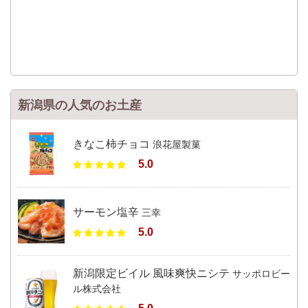
新潟県の人気のお土産
きなこ柿チョコ
浪花屋製菓
5.0
サーモン塩辛
三幸
5.0
新潟限定ビイル 風味爽快ニシテ
サッポロビー
ル株式会社