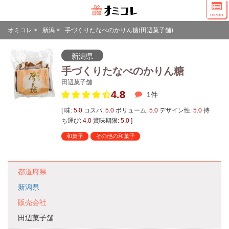
menu
オミコレ
>
新潟
>
手づくりたなべのかりん糖(田辺菓子舗)
新潟県
手づくりたなべのかりん糖
田辺菓子舗
4.8
1
件
[ 味:
5.0
コスパ:
5.0
ボリューム:
5.0
デザイン性:
5.0
持
ち運び:
4.0
賞味期限:
5.0
]
和菓子
その他の和菓子
都道府県
新潟県
販売会社
田辺菓子舗