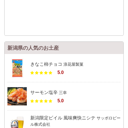
新潟県の人気のお土産
きなこ柿チョコ
浪花屋製菓
5.0
サーモン塩辛
三幸
5.0
新潟限定ビイル 風味爽快ニシテ
サッポロビー
ル株式会社