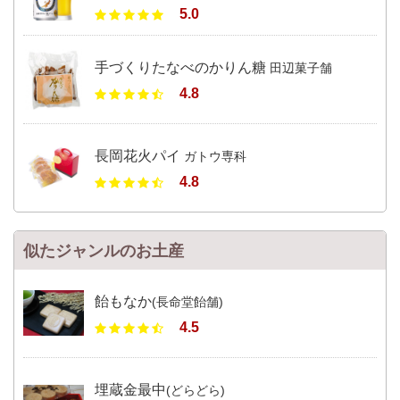
5.0
手づくりたなべのかりん糖
田辺菓子舗
4.8
長岡花火パイ
ガトウ専科
4.8
似たジャンルのお土産
飴もなか
(長命堂飴舗)
4.5
埋蔵金最中
(どらどら)