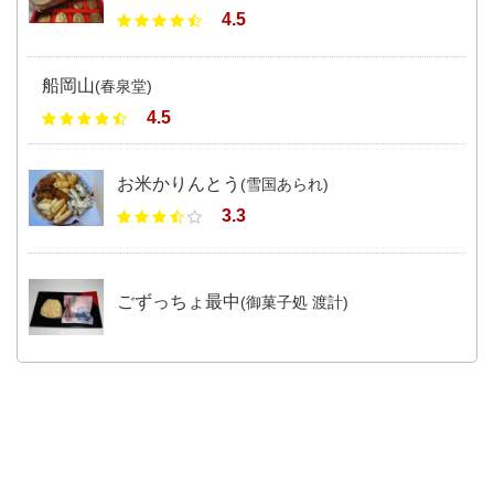
4.5
船岡山
(春泉堂)
4.5
お米かりんとう
(雪国あられ)
3.3
ごずっちょ最中
(御菓子処 渡計)