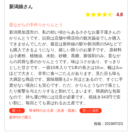
新潟娘さん
4.8
昔ながらの手作りかりんとう
新潟県加茂市の、私の幼い頃からある小さなお菓子屋さんの
かりんとうです。以前は店舗や商店街の観光協会でしか購入
できませんでしたが、最近は新幹線の駅や新潟県のSAなどで
も購入できるようになり、嬉しい限りのお菓子です。 原材料
は小麦粉、植物油、水飴、砂糖、黒糖、膨張剤のみ。昔なが
らの武骨な形のかりんとうです。味はコクがあり、すっきり
とした甘さです。一袋10本入りで1本の長さは10㎝、幅は3㎝
ほどで大きく、非常に食べごたえがあります。見た目も味も
大満足な商品です。賞味期限も2ヶ月ほどあるので、すぐに手
渡せない場合にも安心です。ただ、かりんとうなので落とし
たり衝撃を与えたりすると割れてしまいます。簡易的な包装
なので、持ち運び時には注意が必要です。 税抜き343円で安
い割に、毎回とても喜ばれるお土産です。
帰省時のお土産（友達・親族）
贈った
買った場所
新井SAで購入
投稿：2019/07/23