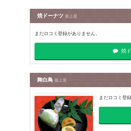
焼ドーナツ
最上屋
まだロコミ登録がありません。
焼
舞白鳥
最上屋
まだロコミ登