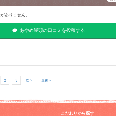
録がありません。
あやめ饅頭の口コミを投稿する
2
3
次 >
最後 »
こだわりから探す