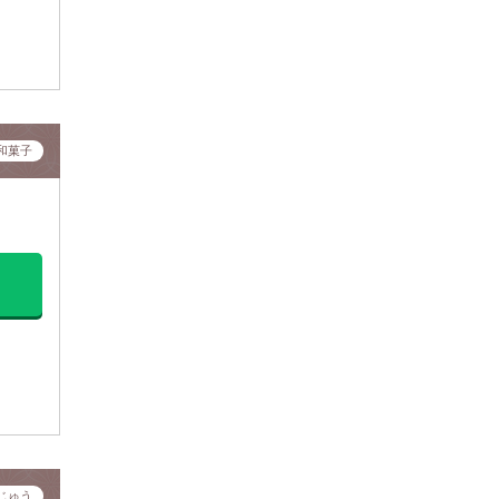
和菓子
じゅう