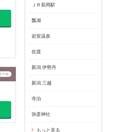
ＪＲ長岡駅
瓢湖
岩室温泉
佐渡
新潟 伊勢丹
ケーキ
新潟 三越
寺泊
弥彦神社
もっと見る