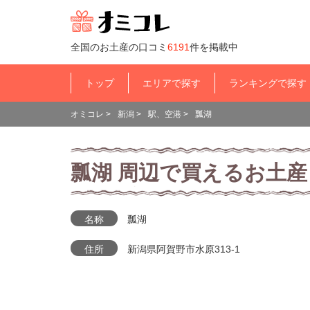
全国のお土産の口コミ
6191
件を掲載中
トップ
エリアで探す
ランキングで探す
オミコレ
>
新潟
>
駅、空港
>
瓢湖
瓢湖 周辺で買えるお土産
名称
瓢湖
住所
新潟県阿賀野市水原313-1