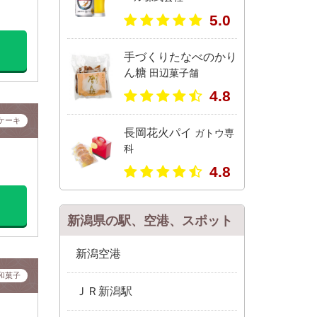
5.0
手づくりたなべのかり
ん糖
田辺菓子舗
4.8
ケーキ
長岡花火パイ
ガトウ専
科
4.8
新潟県の駅、空港、スポット
新潟空港
和菓子
ＪＲ新潟駅