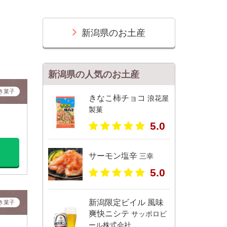
新潟県のお土産
新潟県の人気のお土産
き菓子
きなこ柿チョコ
浪花屋
製菓
5.0
サーモン塩辛
三幸
5.0
新潟限定ビイル 風味
き菓子
爽快ニシテ
サッポロビ
ール株式会社