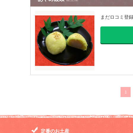
まだロコミ登
1
定番のお土産