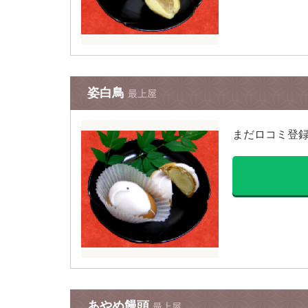
姿白鳥
最上屋
まだロコミ登
あやめ饅頭
最上屋